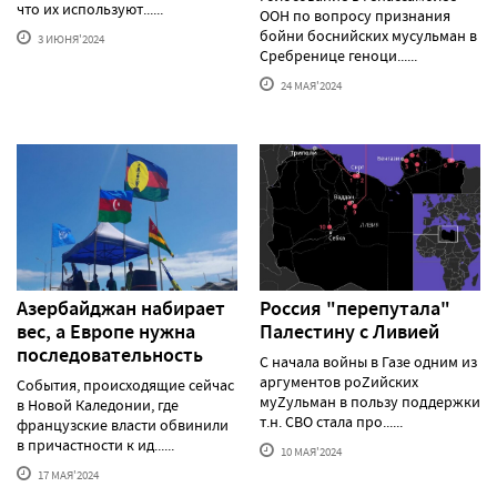
что их используют......
ООН по вопросу признания
бойни боснийских мусульман в
3 ИЮНЯ'2024
Сребренице геноци......
24 МАЯ'2024
Азербайджан набирает
Россия "перепутала"
вес, а Европе нужна
Палестину с Ливией
последовательность
С начала войны в Газе одним из
аргументов роZийских
События, происходящие сейчас
муZульман в пользу поддержки
в Новой Каледонии, где
т.н. СВО стала про......
французские власти обвинили
в причастности к ид......
10 МАЯ'2024
17 МАЯ'2024