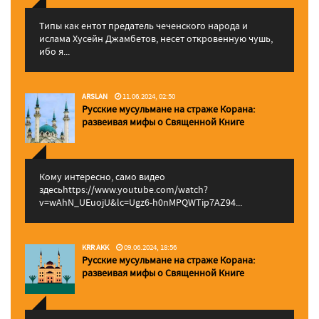
Типы как ентот предатель чеченского народа и
ислама Хусейн Джамбетов, несет откровенную чушь,
ибо я...
ARSLAN
11.06.2024, 02:50
Русские мусульмане на страже Корана:
pазвеивая мифы о Священной Книге
Кому интересно, само видео
здесьhttps://www.youtube.com/watch?
v=wAhN_UEuojU&lc=Ugz6-h0nMPQWTip7AZ94...
KRR AKK
09.06.2024, 18:56
Русские мусульмане на страже Корана:
pазвеивая мифы о Священной Книге