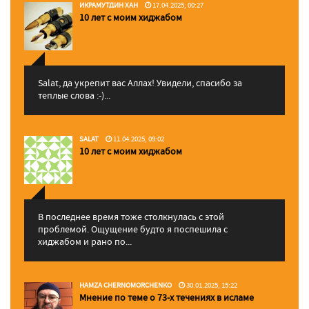
ИКРАМУТДИН ХАН
17.04.2025, 00:27
10 лет с моим хиджабом
Salat, да укрепит вас Аллаx! Увидели, спасибо за
теплые слова :-)...
SALAT
11.04.2025, 09:02
10 лет с моим хиджабом
В последнее время тоже столкнулась с этой
проблемой. Ощущение будто я поспешила с
хиджабом и рано по...
HAMZA CHERNOMORCHENKO
30.01.2025, 15:22
Мнение по теме о 73-х течениях в исламе