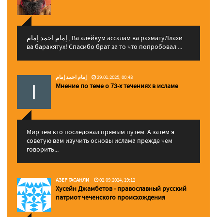
إمام احمد إمام , Ва алейкум ассалам ва рахматуЛлахи
ва баракятух! Спасибо брат за то что попробовал ...
إمام احمد إمام
29.01.2025, 00:43
Мнение по теме о 73-х течениях в исламе
Мир тем кто последовал прямым путем. А затем я
советую вам изучить основы ислама прежде чем
говорить...
АЗЕР ГАСАНЛИ
02.09.2024, 19:12
Хусейн Джамбетов - православный русский
патриот чеченского происхождения