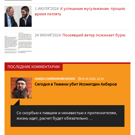
1 ИЮЛЯ'2024
К успешным мусульманам: прошло
время петлять
24 ИЮНЯ'2024
Посеявший ветер пожинает бурю
ПОСЛЕДНИЕ КОММЕНТАРИИ
HAMZA CHERNOMORCHENKO
03.06.2026, 23:29
Сегодня в Тюмени убит Исомитдин Акбаров
Со скорбью к павшим и ненавестью к притеснителям,
жизнь идет, расчет будет обязательно. ...