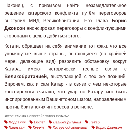
Наконец, с призывом найти незамедлительное
решение катарского конфликта путём переговоров
выступил МИД Великобритании. Его глава
Борис
Джонсон
анонсировал переговоры с конфликтующими
сторонами с целью добиться этого.
Кстати, обращает на себя внимание тот факт, что все
упомянутые выше страны, пытающиеся (по крайней
мере, делающие вид) разрядить обстановку вокруг
Катара, имеют исторически тесные связи с
Великобританией
, выступающей с тех же позиций.
Впрочем, как и сам Катар - в связи с чем некоторые
конспирологи считают, что удар по Катару мог быть
инспирированным Вашингтоном шагом, направленным
против британских интересов в регионе.
АВТОР: СЛУЖБА НОВОСТЕЙ "ГОЛОСА ИСЛАМА"
Иордания
Египет
Великобритания
Катар
Пакистан
Кувейт
Катарский конфликт
Борис Джонсон