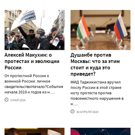
Алексей Макуxин: о
Душанбе против
протестаx и эволюции
Москвы: что за этим
России
стоит и куда это
приведет?
От протестной России к
военной России: личное
МИД Таджикистана вручил
свидетельствоНачало?События
послу России в этой стране
начала 2010-х годов из н......
ноту протеста против
повсеместного нарушения в
3 МАЯ'2024
н......
30 АПРЕЛЯ'2024