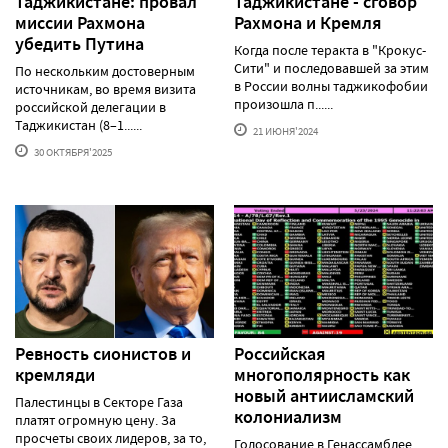
Таджикистане: провал
Таджикистане - сговор
миссии Рахмона
Рахмона и Кремля
убедить Путина
Когда после теракта в "Крокус-
Сити" и последовавшей за этим
По нескольким достоверным
в России волны таджикофобии
источникам, во время визита
произошла п......
российской делегации в
Таджикистан (8–1......
21 ИЮНЯ'2024
30 ОКТЯБРЯ'2025
Ревность сионистов и
Российская
кремляди
многополярность как
новый антиисламский
Палестинцы в Секторе Газа
колониализм
платят огромную цену. За
просчеты своих лидеров, за то,
Голосование в Генассамблее