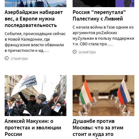
Азербайджан набирает
Россия "перепутала"
вес, а Европе нужна
Палестину с Ливией
последовательность
С начала войны в Газе одним из
аргументов роZийских
События, происходящие сейчас
муZульман в пользу поддержки
в Новой Каледонии, где
т.н. СВО стала про......
французские власти обвинили
в причастности к ид......
10 МАЯ'2024
17 МАЯ'2024
Алексей Макуxин: о
Душанбе против
протестаx и эволюции
Москвы: что за этим
России
стоит и куда это