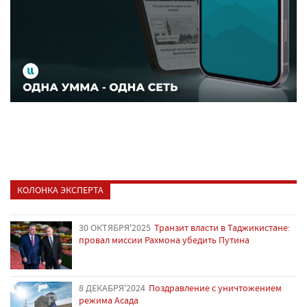
КОЛОНКА ЭКСПЕРТА
30 ОКТЯБРЯ'2025
Транзит власти в Таджикистане:
провал миссии Рахмона убедить Путина
8 ДЕКАБРЯ'2024
Поздравление с уничтожением
режима Асада