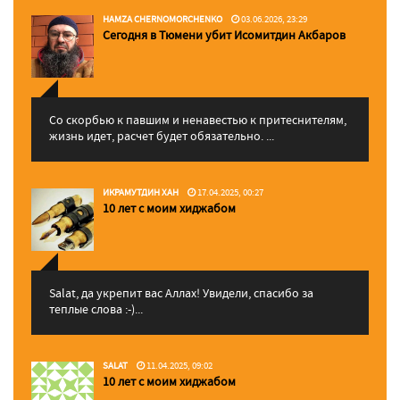
HAMZA CHERNOMORCHENKO
03.06.2026, 23:29
Сегодня в Тюмени убит Исомитдин Акбаров
Со скорбью к павшим и ненавестью к притеснителям,
жизнь идет, расчет будет обязательно. ...
ИКРАМУТДИН ХАН
17.04.2025, 00:27
10 лет с моим хиджабом
Salat, да укрепит вас Аллаx! Увидели, спасибо за
теплые слова :-)...
SALAT
11.04.2025, 09:02
10 лет с моим хиджабом