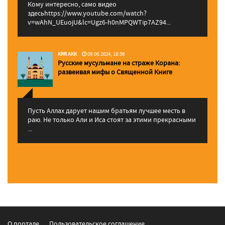
Кому интересно, само видео
здесьhttps://www.youtube.com/watch?
v=wAhN_UEuojU&lc=Ugz6-h0nMPQWTip7AZ94...
KRR AKK
09.06.2024, 18:56
Русские мусульмане на страже Корана:
pазвеивая мифы о Священной Книге
Пусть Аллах дарует нашим братьям лучшее месть в
раю. Не только Али и Иса стоят за этими прекрасными
...
О портале
Пользовательское соглашение