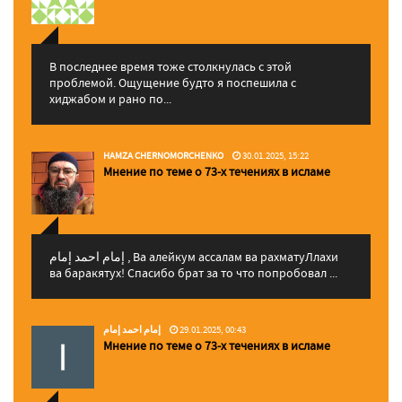
В последнее время тоже столкнулась с этой
проблемой. Ощущение будто я поспешила с
хиджабом и рано по...
HAMZA CHERNOMORCHENKO
30.01.2025, 15:22
Мнение по теме о 73-х течениях в исламе
إمام احمد إمام , Ва алейкум ассалам ва рахматуЛлахи
ва баракятух! Спасибо брат за то что попробовал ...
إمام احمد إمام
29.01.2025, 00:43
Мнение по теме о 73-х течениях в исламе