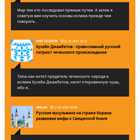
Мир тем кто последовал прямым путем. А затем я
советую вам изучить основы ислама прежде чем
говорить...
АЗЕР ГАСАНЛИ
02.09.2024, 19:12
Хусейн Джамбетов - православный русский
патриот чеченского происхождения
Типы как ентот предатель чеченского народа и
ислама Хусейн Джамбетов, несет откровенную чушь,
ибо я...
ARSLAN
11.06.2024, 02:50
Русские мусульмане на страже Корана:
pазвеивая мифы о Священной Книге