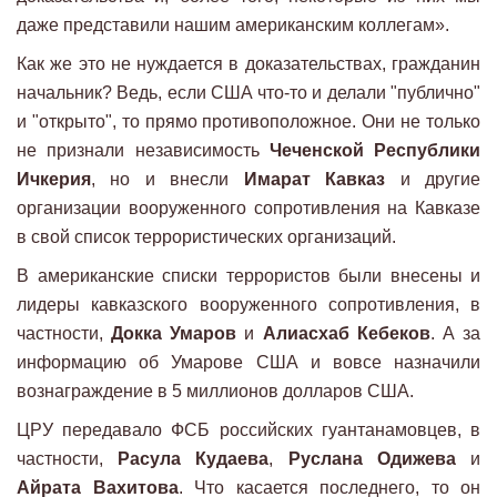
даже представили нашим американским коллегам».
Как же это не нуждается в доказательствах, гражданин
начальник? Ведь, если США что-то и делали "публично"
и "открыто", то прямо противоположное. Они не только
не признали независимость
Чеченской Республики
Ичкерия
, но и внесли
Имарат Кавказ
и другие
организации вооруженного сопротивления на Кавказе
в свой список террористических организаций.
В американские списки террористов были внесены и
лидеры кавказского вооруженного сопротивления, в
частности,
Докка Умаров
и
Алиасхаб Кебеков
. А за
информацию об Умарове США и вовсе назначили
вознаграждение в 5 миллионов долларов США.
ЦРУ передавало ФСБ российских гуантанамовцев, в
частности,
Расула Кудаева
,
Руслана Одижева
и
Айрата Вахитова
. Что касается последнего, то он