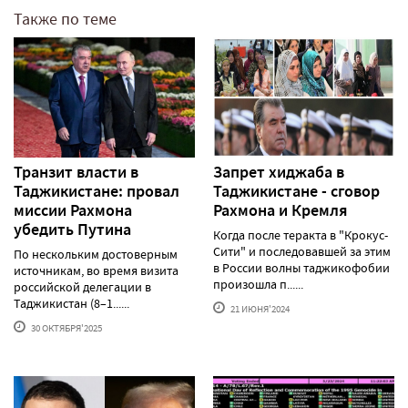
Также по теме
Транзит власти в
Запрет хиджаба в
Таджикистане: провал
Таджикистане - сговор
миссии Рахмона
Рахмона и Кремля
убедить Путина
Когда после теракта в "Крокус-
Сити" и последовавшей за этим
По нескольким достоверным
в России волны таджикофобии
источникам, во время визита
произошла п......
российской делегации в
Таджикистан (8–1......
21 ИЮНЯ'2024
30 ОКТЯБРЯ'2025