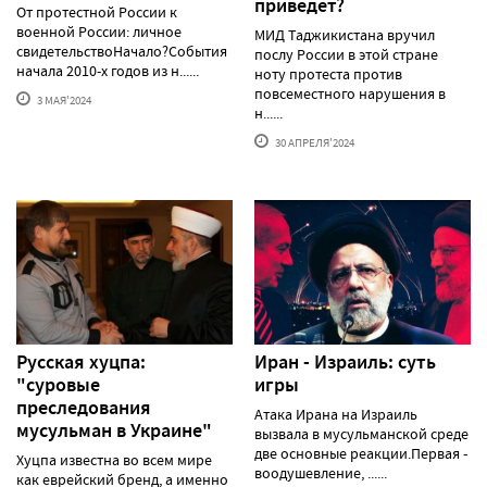
приведет?
От протестной России к
военной России: личное
МИД Таджикистана вручил
свидетельствоНачало?События
послу России в этой стране
начала 2010-х годов из н......
ноту протеста против
повсеместного нарушения в
3 МАЯ'2024
н......
30 АПРЕЛЯ'2024
Русская хуцпа:
Иран - Израиль: суть
"суровые
игры
преследования
Атака Ирана на Израиль
мусульман в Украине"
вызвала в мусульманской среде
две основные реакции.Первая -
Хуцпа известна во всем мире
воодушевление, ......
как еврейский бренд, а именно