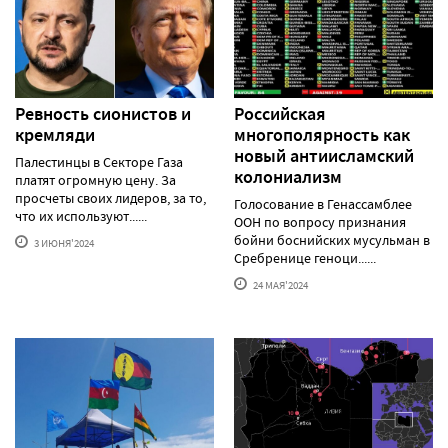
Ревность сионистов и
Российская
кремляди
многополярность как
новый антиисламский
Палестинцы в Секторе Газа
колониализм
платят огромную цену. За
просчеты своих лидеров, за то,
Голосование в Генассамблее
что их используют......
ООН по вопросу признания
бойни боснийских мусульман в
3 ИЮНЯ'2024
Сребренице геноци......
24 МАЯ'2024