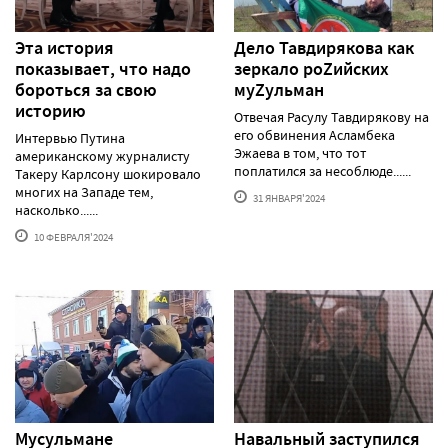
Эта история
Дело Тавдирякова как
показывает, что надо
зеркало роZийских
бороться за свою
муZульман
историю
Отвечая Расулу Тавдирякову на
его обвинения Асламбека
Интервью Путина
Эжаева в том, что тот
американскому журналисту
поплатился за несоблюде......
Такеру Карлсону шокировало
многих на Западе тем,
31 ЯНВАРЯ'2024
насколько......
10 ФЕВРАЛЯ'2024
Мусульмане
Навальный заступился