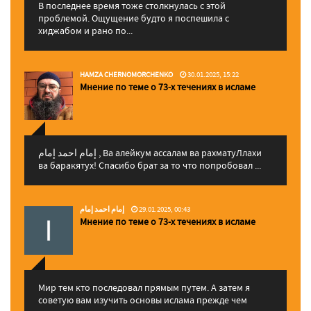
В последнее время тоже столкнулась с этой
проблемой. Ощущение будто я поспешила с
хиджабом и рано по...
HAMZA CHERNOMORCHENKO
30.01.2025, 15:22
Мнение по теме о 73-х течениях в исламе
إمام احمد إمام , Ва алейкум ассалам ва рахматуЛлахи
ва баракятух! Спасибо брат за то что попробовал ...
إمام احمد إمام
29.01.2025, 00:43
Мнение по теме о 73-х течениях в исламе
Мир тем кто последовал прямым путем. А затем я
советую вам изучить основы ислама прежде чем