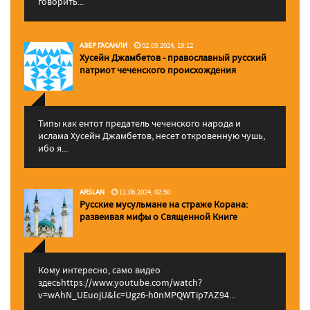
говорить...
АЗЕР ГАСАНЛИ
02.09.2024, 19:12
Хусейн Джамбетов - православный русский
патриот чеченского происхождения
Типы как ентот предатель чеченского народа и
ислама Хусейн Джамбетов, несет откровенную чушь,
ибо я...
ARSLAN
11.06.2024, 02:50
Русские мусульмане на страже Корана:
pазвеивая мифы о Священной Книге
Кому интересно, само видео
здесьhttps://www.youtube.com/watch?
v=wAhN_UEuojU&lc=Ugz6-h0nMPQWTip7AZ94...