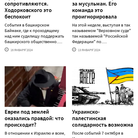
сопротивляются.
за мусульман. Его
Ходорковского это
команда это
беспокоит
проигнорировала
События в башкирском
На этой неделе, выступая в так
Баймаке, где к проходящему
называемом "Верховном суде"
над ним судилищу поддержать
так называемой "Российской
башкирского общественно......
Федерации" по......
16 ЯНВАРЯ'2024
13 ЯНВАРЯ'2024
Евреи под землей
Украинско-
оказались правдой: что
палестинская
происходит?
солидарность возможна
В отношении к Израилю и всем,
После событий 7 октября в