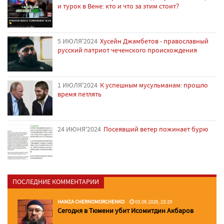
и турок в Вене: кто и что за этим стоит?
5 ИЮЛЯ'2024
Хусейн Джамбетов - православный
русский патриот чеченского происхождения
1 ИЮЛЯ'2024
К успешным мусульманам: прошло
время петлять
24 ИЮНЯ'2024
Посеявший ветер пожинает бурю
ПОСЛЕДНИЕ КОММЕНТАРИИ
HAMZA CHERNOMORCHENKO
03.06.2026, 23:29
Сегодня в Тюмени убит Исомитдин Акбаров