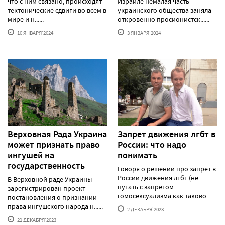
что с ним связано, происходят
Израиле немалая часть
тектонические сдвиги во всем в
украинского общества заняла
мире и н......
откровенно просионистск......
10 ЯНВАРЯ'2024
3 ЯНВАРЯ'2024
Верховная Рада Украина
Запрет движения лгбт в
может признать право
России: что надо
ингушей на
понимать
государственность
Говоря о решении про запрет в
России движения лгбт (не
В Верховной раде Украины
путать с запретом
зарегистрирован проект
гомосексуализма как таково......
постановления о признании
права ингушского народа н......
2 ДЕКАБРЯ'2023
21 ДЕКАБРЯ'2023