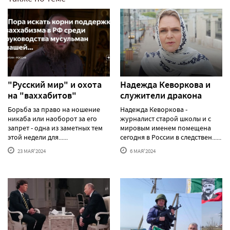
"Русский мир" и охота
Надежда Кеворкова и
на "ваххабитов"
служители дракона
Борьба за право на ношение
Надежда Кеворкова -
никаба или наоборот за его
журналист старой школы и с
запрет - одна из заметных тем
мировым именем помещена
этой недели для......
сегодня в России в следствен......
23 МАЯ'2024
6 МАЯ'2024