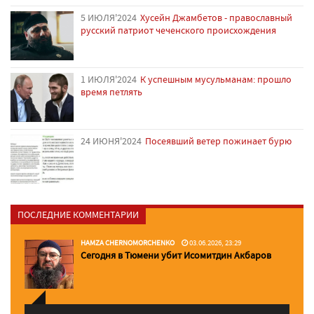
5 ИЮЛЯ'2024
Хусейн Джамбетов - православный
русский патриот чеченского происхождения
1 ИЮЛЯ'2024
К успешным мусульманам: прошло
время петлять
24 ИЮНЯ'2024
Посеявший ветер пожинает бурю
ПОСЛЕДНИЕ КОММЕНТАРИИ
HAMZA CHERNOMORCHENKO
03.06.2026, 23:29
Сегодня в Тюмени убит Исомитдин Акбаров