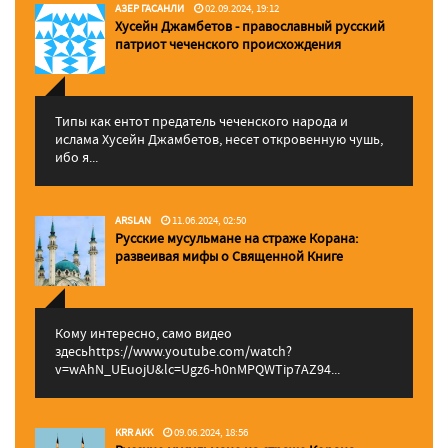
АЗЕР ГАСАНЛИ
02.09.2024, 19:12
Хусейн Джамбетов - православный русский
патриот чеченского происхождения
Типы как ентот предатель чеченского народа и
ислама Хусейн Джамбетов, несет откровенную чушь,
ибо я...
ARSLAN
11.06.2024, 02:50
Русские мусульмане на страже Корана:
pазвеивая мифы о Священной Книге
Кому интересно, само видео
здесьhttps://www.youtube.com/watch?
v=wAhN_UEuojU&lc=Ugz6-h0nMPQWTip7AZ94...
KRR AKK
09.06.2024, 18:56