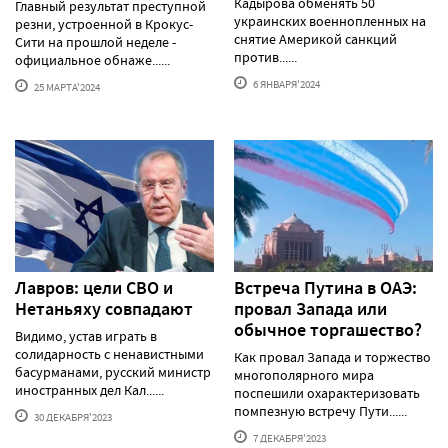
Кадырова обменять 50
Главный результат преступной
украинских военнопленных на
резни, устроенной в Крокус-
снятие Америкой санкций
Сити на прошлой неделе -
против......
официальное обнаже......
6 ЯНВАРЯ'2024
25 МАРТА'2024
Лавров: цели СВО и
Встреча Путина в ОАЭ:
Нетаньяху совпадают
провал Запада или
обычное торгашество?
Видимо, устав играть в
солидарность с ненавистными
Как провал Запада и торжество
басурманами, русский министр
многополярного мира
иностранных дел Кал......
поспешили охарактеризовать
помпезную встречу Пути......
30 ДЕКАБРЯ'2023
7 ДЕКАБРЯ'2023