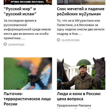
"Русский мир" и
Снос мечетей и падение
"русский ислам"
роZийских муZульман
За последнее время в
То, что не в Уйгуристане или
русскоязычной
Палестине, а в Московии за
информационной среде имели
одну неделю снесли две мечети
места два возможно не особо
подряд: в Нов......
приметных......
19 АПРЕЛЯ'2024
19 ИЮНЯ'2024
Пыточно-
Люди и кони в России:
террористическое лицо
цена вопроса
России
Предложение Рамзана