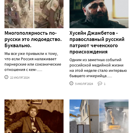
Многополярность по-
Хусейн Джамбетов -
русски это людоедство.
православный русский
Буквально.
патриот чеченского
происхождения
Мы все уже привыкли к тому,
что если Россия налаживает
Одним из заметных событий
парнерские или союзнические
российской медийной жизни
отношения с кем-......
на этой неделе стало интервью
бывшего ичкерийца......
22 ИЮЛЯ'2024
5 ИЮЛЯ'2024
1