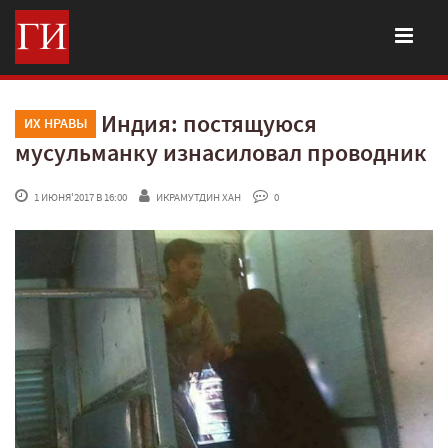
Индия: постящуюся
ИХ НРАВЫ
мусульманку изнасиловал проводник
 1 ИЮНЯ'2017 В 16:00
ИКРАМУТДИН ХАН
 0