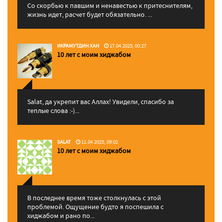
Со скорбью к павшим и ненавестью к притеснителям,
жизнь идет, расчет будет обязательно. ...
ИКРАМУТДИН ХАН
17.04.2025, 00:27
10 лет с моим хиджабом
Salat, да укрепит вас Аллаx! Увидели, спасибо за
теплые слова :-)...
SALAT
11.04.2025, 09:02
10 лет с моим хиджабом
В последнее время тоже столкнулась с этой
проблемой. Ощущение будто я поспешила с
хиджабом и рано по...