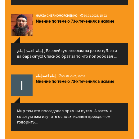
HAMZA CHERNOMORCHENKO
30.01.2025, 15:22
Мнение по теме о 73-х течениях в исламе
إمام احمد إمام , Ва алейкум ассалам ва рахматуЛлахи
ва баракятух! Спасибо брат за то что попробовал ...
إمام احمد إمام
29.01.2025, 00:43
Мнение по теме о 73-х течениях в исламе
Мир тем кто последовал прямым путем. А затем я
советую вам изучить основы ислама прежде чем
говорить...