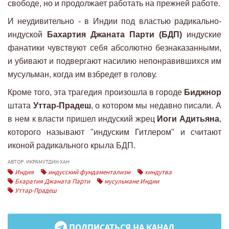
свободе, но и продолжает работать на прежней работе.
И неудивительно - в Индии под властью радикально-
индуской
Бахартия Джаната Парти (БДП)
индуские
фанатики чувствуют себя абсолютно безнаказанными,
и убивают и подвергают насилию непонравившихся им
мусульман, когда им взбредет в голову.
Кроме того, эта трагедия произошла в городе
Биджнор
штата
Уттар-Прадеш
, о котором мы недавно писали. А
в нем к власти пришел индуский жрец
Иоги Адитьяна
,
которого называют "индуским Гитлером" и считают
иконой радикального крыла БДП.
АВТОР: ИКРАМУТДИН ХАН
Индия
индусский фундаментализм
хиндутва
Бхаратия Джаната Парти
мусульмане Индии
Уттар-Прадеш
ПОДПИСАТЬСЯ НА КАНАЛ