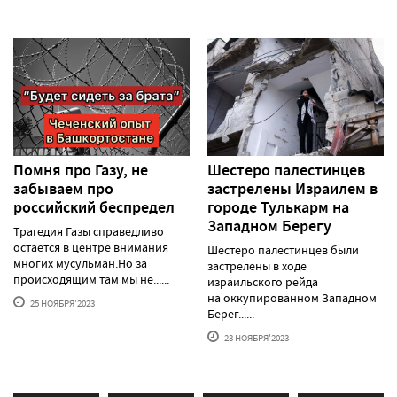
Помня про Газу, не
Шестеро палестинцев
забываем про
застрелены Израилем в
российский беспредел
городе Тулькарм на
Западном Берегу
Трагедия Газы справедливо
остается в центре внимания
Шестеро палестинцев были
многих мусульман.Но за
застрелены в ходе
происходящим там мы не......
израильского рейда
на оккупированном Западном
25 НОЯБРЯ'2023
Берег......
23 НОЯБРЯ'2023