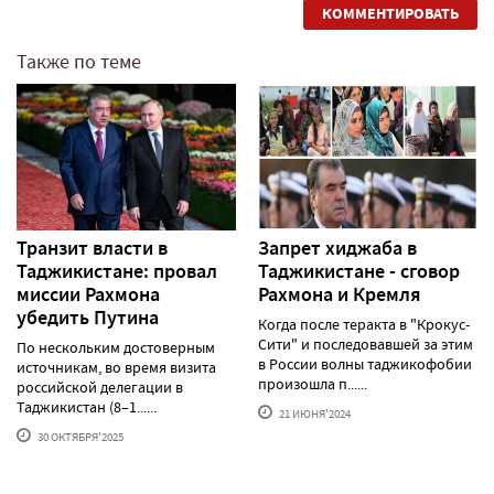
КОММЕНТИРОВАТЬ
Также по теме
Транзит власти в
Запрет хиджаба в
Таджикистане: провал
Таджикистане - сговор
миссии Рахмона
Рахмона и Кремля
убедить Путина
Когда после теракта в "Крокус-
Сити" и последовавшей за этим
По нескольким достоверным
в России волны таджикофобии
источникам, во время визита
произошла п......
российской делегации в
Таджикистан (8–1......
21 ИЮНЯ'2024
30 ОКТЯБРЯ'2025