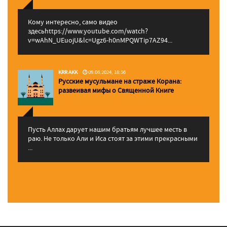
Кому интересно, само видео
здесьhttps://www.youtube.com/watch?
v=wAhN_UEuojU&lc=Ugz6-h0nMPQWTip7AZ94...
KRR AKK
09.06.2024, 18:56
Русские мусульмане на страже Корана:
pазвеивая мифы о Священной Книге
Пусть Аллах дарует нашим братьям лучшее месть в
раю. Не только Али и Иса стоят за этими прекрасными
...