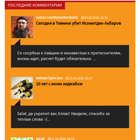
ПОСЛЕДНИЕ КОММЕНТАРИИ
HAMZA CHERNOMORCHENKO
03.06.2026, 23:29
Сегодня в Тюмени убит Исомитдин Акбаров
Со скорбью к павшим и ненавестью к притеснителям,
жизнь идет, расчет будет обязательно. ...
ИКРАМУТДИН ХАН
17.04.2025, 00:27
10 лет с моим хиджабом
Salat, да укрепит вас Аллаx! Увидели, спасибо за
теплые слова :-)...
SALAT
11.04.2025, 09:02