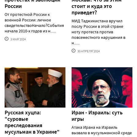
России
стоит и куда это
приведет?
От протестной России к
военной России: личное
МИД Таджикистана вручил
свидетельствоНачало?События
послу России в этой стране
начала 2010-х годов из н......
ноту протеста против
повсеместного нарушения в
3 МАЯ'2024
н......
30 АПРЕЛЯ'2024
Русская хуцпа:
Иран - Израиль: суть
"суровые
игры
преследования
Атака Ирана на Израиль
мусульман в Украине"
вызвала в мусульманской среде