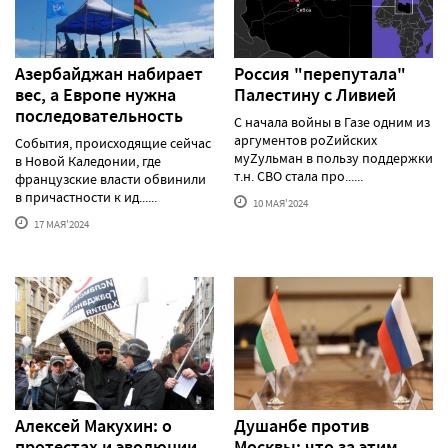
Азербайджан набирает
Россия "перепутала"
вес, а Европе нужна
Палестину с Ливией
последовательность
С начала войны в Газе одним из
аргументов роZийских
События, происходящие сейчас
муZульман в пользу поддержки
в Новой Каледонии, где
т.н. СВО стала про......
французские власти обвинили
в причастности к ид......
10 МАЯ'2024
17 МАЯ'2024
Алексей Макуxин: о
Душанбе против
протестаx и эволюции
Москвы: что за этим