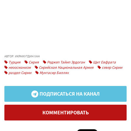
АВТОР: ИКРАМУТДИН ХАН
Турция
Сирия
Реджеп Тайип Эрдоган
Щит Евфрата
неоосманизм
Сирийская Национальная Армия
север Сирии
раздел Сирии
Мунтасир Биллях
ПОДПИСАТЬСЯ НА КАНАЛ
КОММЕНТИРОВАТЬ