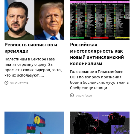
Ревность сионистов и
Российская
кремляди
многополярность как
новый антиисламский
Палестинцы в Секторе Газа
колониализм
платят огромную цену. За
просчеты своих лидеров, за то,
Голосование в Генассамблее
что их используют......
ООН по вопросу признания
бойни боснийских мусульман в
3 ИЮНЯ'2024
Сребренице геноци......
24 МАЯ'2024