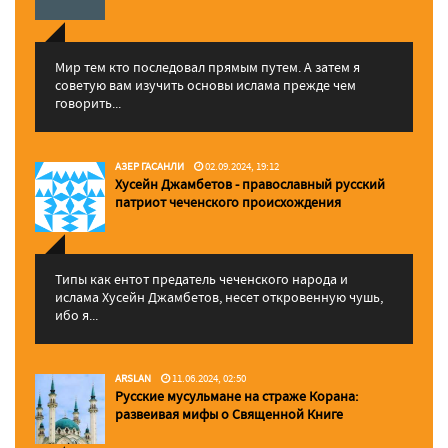
Мир тем кто последовал прямым путем. А затем я
советую вам изучить основы ислама прежде чем
говорить...
АЗЕР ГАСАНЛИ
02.09.2024, 19:12
Хусейн Джамбетов - православный русский
патриот чеченского происхождения
Типы как ентот предатель чеченского народа и
ислама Хусейн Джамбетов, несет откровенную чушь,
ибо я...
ARSLAN
11.06.2024, 02:50
Русские мусульмане на страже Корана:
pазвеивая мифы о Священной Книге