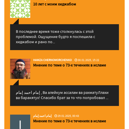
10 лет с моим хиджабом
В последнее время тоже столкнулась с этой
проблемой. Ощущение будто я поспешила с
хиджабом и рано по...
HAMZA CHERNOMORCHENKO
30.01.2025, 15:22
Мнение по теме о 73-х течениях в исламе
إمام احمد إمام , Ва алейкум ассалам ва рахматуЛлахи
ва баракятух! Спасибо брат за то что попробовал ...
إمام احمد إمام
29.01.2025, 00:43
Мнение по теме о 73-х течениях в исламе