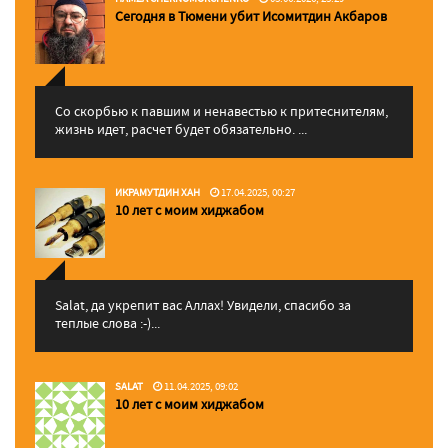
Сегодня в Тюмени убит Исомитдин Акбаров
Со скорбью к павшим и ненавестью к притеснителям,
жизнь идет, расчет будет обязательно. ...
ИКРАМУТДИН ХАН
17.04.2025, 00:27
10 лет с моим хиджабом
Salat, да укрепит вас Аллаx! Увидели, спасибо за
теплые слова :-)...
SALAT
11.04.2025, 09:02
10 лет с моим хиджабом