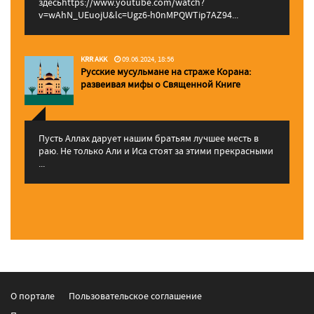
здесьhttps://www.youtube.com/watch?
v=wAhN_UEuojU&lc=Ugz6-h0nMPQWTip7AZ94...
KRR AKK
09.06.2024, 18:56
Русские мусульмане на страже Корана:
pазвеивая мифы о Священной Книге
Пусть Аллах дарует нашим братьям лучшее месть в
раю. Не только Али и Иса стоят за этими прекрасными
...
О портале
Пользовательское соглашение