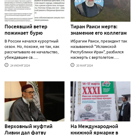
Посеявший ветер
Тиран Раиси мертв:
пожинает бурю
знамение его коллегам
В России начался курортный
Ибрагим Раиси, президент так
сезон. Но, похоже, не так, как
называемой "Исламской
рассчитывало ее начальство,
Республики Иран", разбился
убеждавшее св......
насмерть с вертолетом......
24 ИЮНЯ'2024
20 МАЯ'2024
Верховный муфтий
На Международной
Ливии дал фатву
книжной ярмарке в