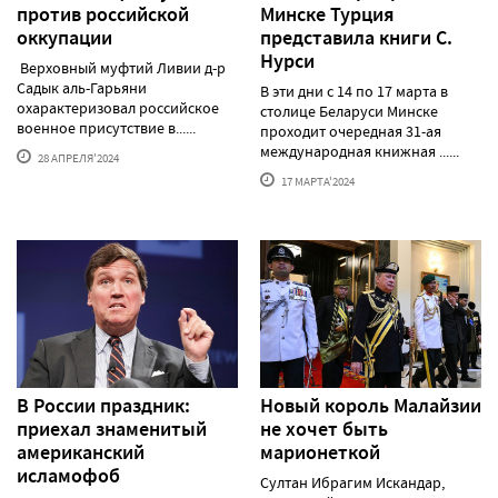
против российской
Минске Турция
оккупации
представила книги С.
Нурси
Верховный муфтий Ливии д-р
Садык аль-Гарьяни
В эти дни с 14 по 17 марта в
охарактеризовал российское
столице Беларуси Минске
военное присутствие в......
проходит очередная 31-ая
международная книжная ......
28 АПРЕЛЯ'2024
17 МАРТА'2024
В России праздник:
Новый король Малайзии
приехал знаменитый
не хочет быть
американский
марионеткой
исламофоб
Султан Ибрагим Искандар,