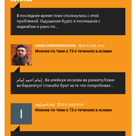
В последнее время тоже столкнулась с этой
проблемой. Ощущение будто я поспешила с
хиджабом и рано по...
HAMZA CHERNOMORCHENKO
30.01.2025, 15:22
Мнение по теме о 73-х течениях в исламе
إمام احمد إمام , Ва алейкум ассалам ва рахматуЛлахи
ва баракятух! Спасибо брат за то что попробовал ...
إمام احمد إمام
29.01.2025, 00:43
Мнение по теме о 73-х течениях в исламе