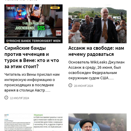
Сирийские банды
Ассанж на свободе: нам
против чеченцев и
нечему радоваться
турок в Вене: кто и что
Основатель WikiLeaks Джулиан
за этим стоит?
Ассанж в среду, 26 июня, был
освобожден Федеральным
Читатель из Вены прислал нам
окружным судом США......
интересную информацию о
происходящих в последнее
28 ИЮНЯ'2024
время в столице Австр......
12 ИЮЛЯ'2024