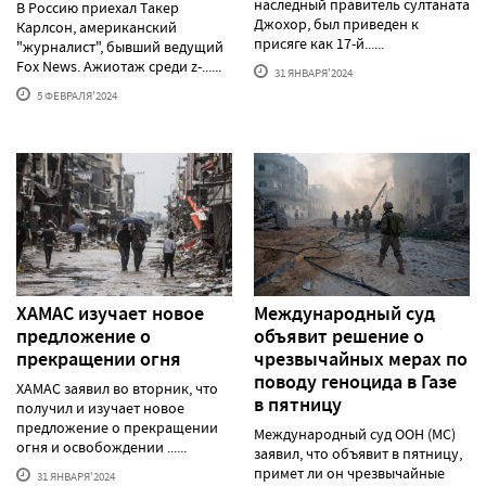
наследный правитель султаната
В Россию приехал Такер
Джохор, был приведен к
Карлсон, американский
присяге как 17-й......
"журналист", бывший ведущий
Fox News. Ажиотаж среди z-......
31 ЯНВАРЯ'2024
5 ФЕВРАЛЯ'2024
ХАМАС изучает новое
Международный суд
предложение о
объявит решение о
прекращении огня
чрезвычайных мерах по
поводу геноцида в Газе
ХАМАС заявил во вторник, что
в пятницу
получил и изучает новое
предложение о прекращении
Международный суд ООН (МС)
огня и освобождении ......
заявил, что объявит в пятницу,
примет ли он чрезвычайные
31 ЯНВАРЯ'2024