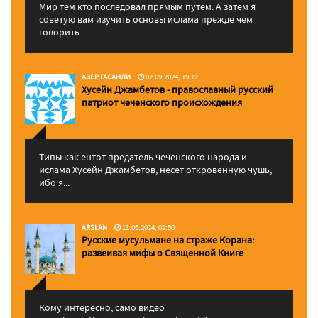
Мир тем кто последовал прямым путем. А затем я
советую вам изучить основы ислама прежде чем
говорить...
АЗЕР ГАСАНЛИ
02.09.2024, 19:12
Хусейн Джамбетов - православный русский
патриот чеченского происхождения
Типы как ентот предатель чеченского народа и
ислама Хусейн Джамбетов, несет откровенную чушь,
ибо я...
ARSLAN
11.06.2024, 02:50
Русские мусульмане на страже Корана:
pазвеивая мифы о Священной Книге
Кому интересно, само видео