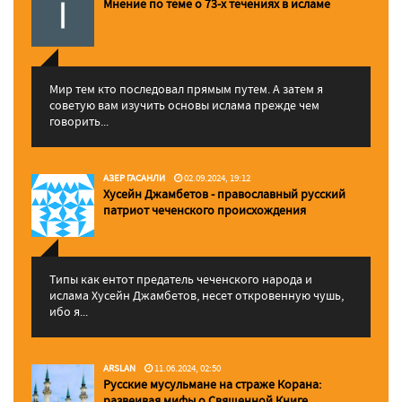
Мнение по теме о 73-х течениях в исламе
Мир тем кто последовал прямым путем. А затем я
советую вам изучить основы ислама прежде чем
говорить...
АЗЕР ГАСАНЛИ
02.09.2024, 19:12
Хусейн Джамбетов - православный русский
патриот чеченского происхождения
Типы как ентот предатель чеченского народа и
ислама Хусейн Джамбетов, несет откровенную чушь,
ибо я...
ARSLAN
11.06.2024, 02:50
Русские мусульмане на страже Корана:
pазвеивая мифы о Священной Книге