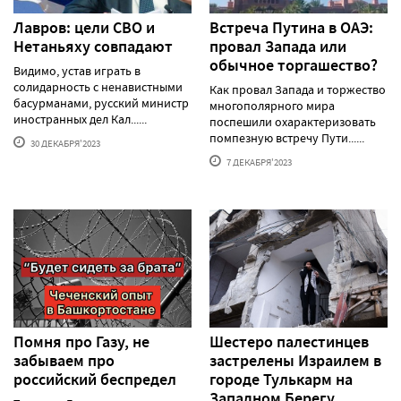
Лавров: цели СВО и
Встреча Путина в ОАЭ:
Нетаньяху совпадают
провал Запада или
обычное торгашество?
Видимо, устав играть в
солидарность с ненавистными
Как провал Запада и торжество
басурманами, русский министр
многополярного мира
иностранных дел Кал......
поспешили охарактеризовать
помпезную встречу Пути......
30 ДЕКАБРЯ'2023
7 ДЕКАБРЯ'2023
Помня про Газу, не
Шестеро палестинцев
забываем про
застрелены Израилем в
российский беспредел
городе Тулькарм на
Западном Берегу