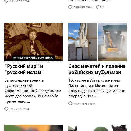
22 ИЮЛЯ'2024
5 ИЮЛЯ'2024
1
"Русский мир" и
Снос мечетей и падение
"русский ислам"
роZийских муZульман
За последнее время в
То, что не в Уйгуристане или
русскоязычной
Палестине, а в Московии за
информационной среде имели
одну неделю снесли две мечети
места два возможно не особо
подряд: в Нов......
приметных......
19 АПРЕЛЯ'2024
19 ИЮНЯ'2024