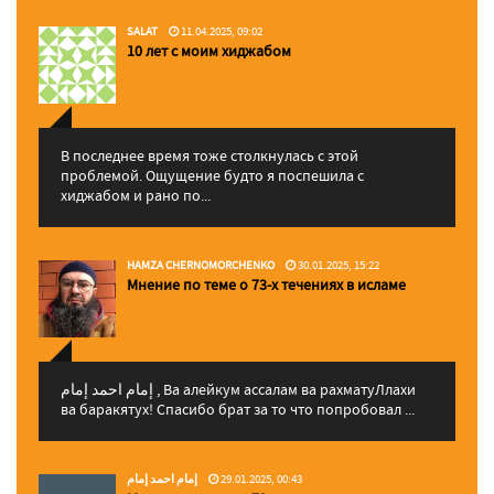
SALAT
11.04.2025, 09:02
10 лет с моим хиджабом
В последнее время тоже столкнулась с этой
проблемой. Ощущение будто я поспешила с
хиджабом и рано по...
HAMZA CHERNOMORCHENKO
30.01.2025, 15:22
Мнение по теме о 73-х течениях в исламе
إمام احمد إمام , Ва алейкум ассалам ва рахматуЛлахи
ва баракятух! Спасибо брат за то что попробовал ...
إمام احمد إمام
29.01.2025, 00:43