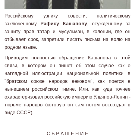
Российскому узнику совести, политическому
заключенному
Рафису Кашапову
, осужденному за
защиту прав татар и мусульман, в колонии, где он
отбывает срок, запретили писать письма на волю на
родном языке.
Приводим полностью обращение Кашапова в этой
связи, в котором он пишет об этом случае как о
наглядной иллюстрации национальной политики в
"братском союзе народов вековом", как поется в
нынешнем российском гимне. Или, как куда точнее
охарактеризовал российскую империю Ульянов-Ленин -
тюрьме народов (которую он сам потом воссоздал в
виде СССР).
О Б Р А Щ Е Н И Е