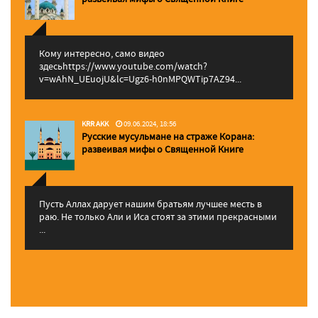
Кому интересно, само видео
здесьhttps://www.youtube.com/watch?
v=wAhN_UEuojU&lc=Ugz6-h0nMPQWTip7AZ94...
KRR AKK
09.06.2024, 18:56
Русские мусульмане на страже Корана:
pазвеивая мифы о Священной Книге
Пусть Аллах дарует нашим братьям лучшее месть в
раю. Не только Али и Иса стоят за этими прекрасными
...