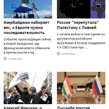
Азербайджан набирает
Россия "перепутала"
вес, а Европе нужна
Палестину с Ливией
последовательность
С начала войны в Газе одним из
аргументов роZийских
События, происходящие сейчас
муZульман в пользу поддержки
в Новой Каледонии, где
т.н. СВО стала про......
французские власти обвинили
в причастности к ид......
10 МАЯ'2024
17 МАЯ'2024
Алексей Макуxин: о
Душанбе против