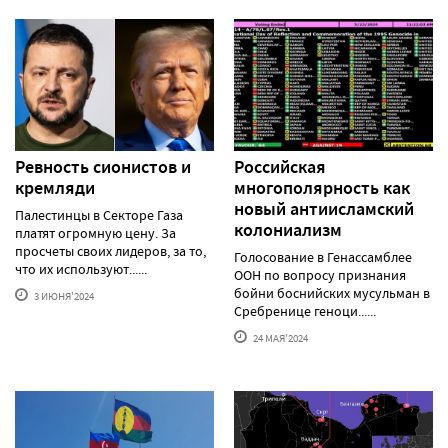
Ревность сионистов и
Российская
кремляди
многополярность как
новый антиисламский
Палестинцы в Секторе Газа
колониализм
платят огромную цену. За
просчеты своих лидеров, за то,
Голосование в Генассамблее
что их используют......
ООН по вопросу признания
бойни боснийских мусульман в
3 ИЮНЯ'2024
Сребренице геноци......
24 МАЯ'2024