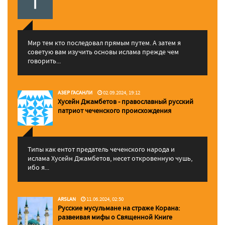
Мир тем кто последовал прямым путем. А затем я
советую вам изучить основы ислама прежде чем
говорить...
АЗЕР ГАСАНЛИ
02.09.2024, 19:12
Хусейн Джамбетов - православный русский
патриот чеченского происхождения
Типы как ентот предатель чеченского народа и
ислама Хусейн Джамбетов, несет откровенную чушь,
ибо я...
ARSLAN
11.06.2024, 02:50
Русские мусульмане на страже Корана:
pазвеивая мифы о Священной Книге