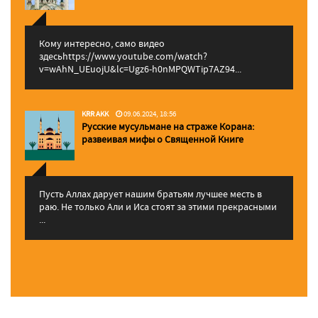
Кому интересно, само видео
здесьhttps://www.youtube.com/watch?
v=wAhN_UEuojU&lc=Ugz6-h0nMPQWTip7AZ94...
KRR AKK
09.06.2024, 18:56
Русские мусульмане на страже Корана:
pазвеивая мифы о Священной Книге
Пусть Аллах дарует нашим братьям лучшее месть в
раю. Не только Али и Иса стоят за этими прекрасными
...