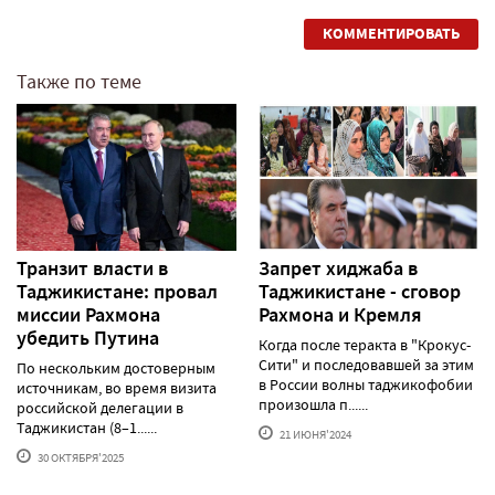
КОММЕНТИРОВАТЬ
Также по теме
Транзит власти в
Запрет хиджаба в
Таджикистане: провал
Таджикистане - сговор
миссии Рахмона
Рахмона и Кремля
убедить Путина
Когда после теракта в "Крокус-
Сити" и последовавшей за этим
По нескольким достоверным
в России волны таджикофобии
источникам, во время визита
произошла п......
российской делегации в
Таджикистан (8–1......
21 ИЮНЯ'2024
30 ОКТЯБРЯ'2025