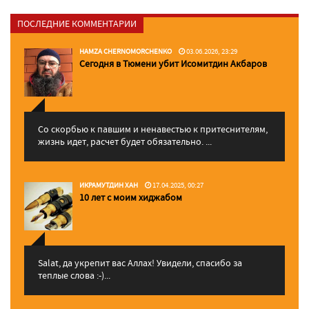
ПОСЛЕДНИЕ КОММЕНТАРИИ
HAMZA CHERNOMORCHENKO
03.06.2026, 23:29
Сегодня в Тюмени убит Исомитдин Акбаров
Со скорбью к павшим и ненавестью к притеснителям,
жизнь идет, расчет будет обязательно. ...
ИКРАМУТДИН ХАН
17.04.2025, 00:27
10 лет с моим хиджабом
Salat, да укрепит вас Аллаx! Увидели, спасибо за
теплые слова :-)...