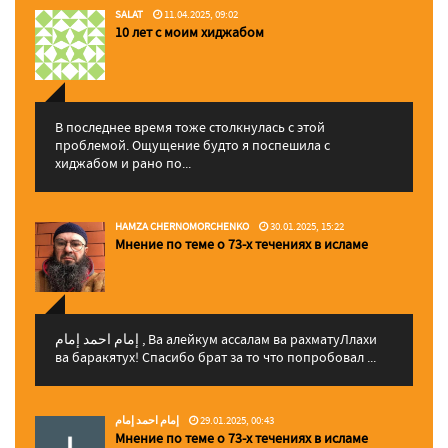
SALAT
11.04.2025, 09:02
10 лет с моим хиджабом
В последнее время тоже столкнулась с этой
проблемой. Ощущение будто я поспешила с
хиджабом и рано по...
HAMZA CHERNOMORCHENKO
30.01.2025, 15:22
Мнение по теме о 73-х течениях в исламе
إمام احمد إمام , Ва алейкум ассалам ва рахматуЛлахи
ва баракятух! Спасибо брат за то что попробовал ...
إمام احمد إمام
29.01.2025, 00:43
Мнение по теме о 73-х течениях в исламе