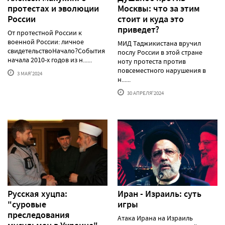
протестаx и эволюции
Москвы: что за этим
России
стоит и куда это
приведет?
От протестной России к
военной России: личное
МИД Таджикистана вручил
свидетельствоНачало?События
послу России в этой стране
начала 2010-х годов из н......
ноту протеста против
повсеместного нарушения в
3 МАЯ'2024
н......
30 АПРЕЛЯ'2024
Русская хуцпа:
Иран - Израиль: суть
"суровые
игры
преследования
Атака Ирана на Израиль