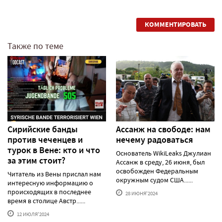
КОММЕНТИРОВАТЬ
Также по теме
Сирийские банды
Ассанж на свободе: нам
против чеченцев и
нечему радоваться
турок в Вене: кто и что
Основатель WikiLeaks Джулиан
за этим стоит?
Ассанж в среду, 26 июня, был
освобожден Федеральным
Читатель из Вены прислал нам
окружным судом США......
интересную информацию о
происходящих в последнее
28 ИЮНЯ'2024
время в столице Австр......
12 ИЮЛЯ'2024