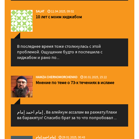
SALAT
11.04.2025, 09:02
10 лет с моим хиджабом
В последнее время тоже столкнулась с этой
проблемой. Ощущение будто я поспешила с
хиджабом и рано по...
HAMZA CHERNOMORCHENKO
30.01.2025, 15:22
Мнение по теме о 73-х течениях в исламе
إمام احمد إمام , Ва алейкум ассалам ва рахматуЛлахи
ва баракятух! Спасибо брат за то что попробовал ...
إمام احمد إمام
29.01.2025, 00:43