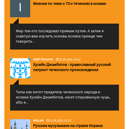
Мнение по теме о 73-х течениях в исламе
Мир тем кто последовал прямым путем. А затем я
советую вам изучить основы ислама прежде чем
говорить...
АЗЕР ГАСАНЛИ
02.09.2024, 19:12
Хусейн Джамбетов - православный русский
патриот чеченского происхождения
Типы как ентот предатель чеченского народа и
ислама Хусейн Джамбетов, несет откровенную чушь,
ибо я...
ARSLAN
11.06.2024, 02:50
Русские мусульмане на страже Корана: