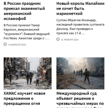
В России праздник:
Новый король Малайзии
приехал знаменитый
не хочет быть
американский
марионеткой
исламофоб
Султан Ибрагим Искандар,
наследный правитель султаната
В Россию приехал Такер
Джохор, был приведен к
Карлсон, американский
присяге как 17-й......
"журналист", бывший ведущий
Fox News. Ажиотаж среди z-......
31 ЯНВАРЯ'2024
5 ФЕВРАЛЯ'2024
ХАМАС изучает новое
Международный суд
предложение о
объявит решение о
прекращении огня
чрезвычайных мерах по