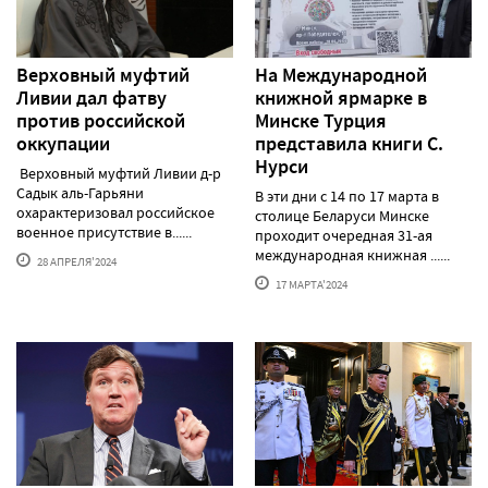
Верховный муфтий
На Международной
Ливии дал фатву
книжной ярмарке в
против российской
Минске Турция
оккупации
представила книги С.
Нурси
Верховный муфтий Ливии д-р
Садык аль-Гарьяни
В эти дни с 14 по 17 марта в
охарактеризовал российское
столице Беларуси Минске
военное присутствие в......
проходит очередная 31-ая
международная книжная ......
28 АПРЕЛЯ'2024
17 МАРТА'2024