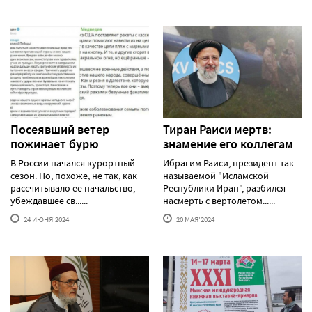
Посеявший ветер
Тиран Раиси мертв:
пожинает бурю
знамение его коллегам
В России начался курортный
Ибрагим Раиси, президент так
сезон. Но, похоже, не так, как
называемой "Исламской
рассчитывало ее начальство,
Республики Иран", разбился
убеждавшее св......
насмерть с вертолетом......
24 ИЮНЯ'2024
20 МАЯ'2024