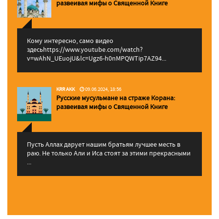
pазвеивая мифы о Священной Книге
Кому интересно, само видео
здесьhttps://www.youtube.com/watch?
v=wAhN_UEuojU&lc=Ugz6-h0nMPQWTip7AZ94...
KRR AKK
09.06.2024, 18:56
Русские мусульмане на страже Корана:
pазвеивая мифы о Священной Книге
Пусть Аллах дарует нашим братьям лучшее месть в
раю. Не только Али и Иса стоят за этими прекрасными
...