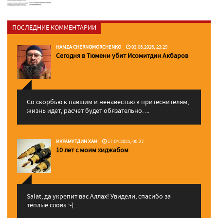
ПОСЛЕДНИЕ КОММЕНТАРИИ
HAMZA CHERNOMORCHENKO
03.06.2026, 23:29
Сегодня в Тюмени убит Исомитдин Акбаров
Со скорбью к павшим и ненавестью к притеснителям,
жизнь идет, расчет будет обязательно. ...
ИКРАМУТДИН ХАН
17.04.2025, 00:27
10 лет с моим хиджабом
Salat, да укрепит вас Аллаx! Увидели, спасибо за
теплые слова :-)...