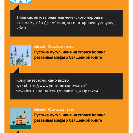
Типы как ентот предатель чеченского народа и
ислама Хусейн Джамбетов, несет откровенную чушь,
ибо я...
ARSLAN
11.06.2024, 02:50
Русские мусульмане на страже Корана:
pазвеивая мифы о Священной Книге
Кому интересно, само видео
здесьhttps://www.youtube.com/watch?
v=wAhN_UEuojU&lc=Ugz6-h0nMPQWTip7AZ94...
KRR AKK
09.06.2024, 18:56
Русские мусульмане на страже Корана:
pазвеивая мифы о Священной Книге