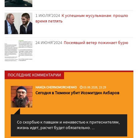
1 ИЮЛЯ'2024
К успешным мусульманам: прошло
время петлять
24 ИЮНЯ'2024
Посеявший ветер пожинает бурю
ПОСЛЕДНИЕ КОММЕНТАРИИ
HAMZA CHERNOMORCHENKO
03.06.2026, 23:29
Сегодня в Тюмени убит Исомитдин Акбаров
Со скорбью к павшим и ненавестью к притеснителям,
жизнь идет, расчет будет обязательно. ...