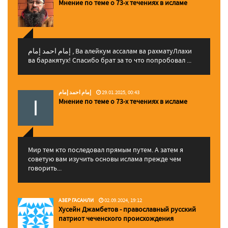
Мнение по теме о 73-х течениях в исламе
إمام احمد إمام , Ва алейкум ассалам ва рахматуЛлахи
ва баракятух! Спасибо брат за то что попробовал ...
إمام احمد إمام
29.01.2025, 00:43
Мнение по теме о 73-х течениях в исламе
Мир тем кто последовал прямым путем. А затем я
советую вам изучить основы ислама прежде чем
говорить...
АЗЕР ГАСАНЛИ
02.09.2024, 19:12
Хусейн Джамбетов - православный русский
патриот чеченского происхождения