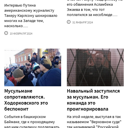
его обвинения Асламбека
Интервью Путина
Эжаева в том, что тот
американскому журналисту
поплатился за несоблюде......
Такеру Карлсону шокировало
многих на Западе тем,
31 ЯНВАРЯ'2024
насколько......
10 ФЕВРАЛЯ'2024
Мусульмане
Навальный заступился
сопротивляются.
за мусульман. Его
Ходорковского это
команда это
беспокоит
проигнорировала
События в башкирском
На этой неделе, выступая в так
Баймаке, где к проходящему
называемом "Верховном суде"
над ним судилищу поддержать
так называемой "Российской