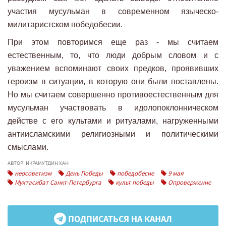
участия мусульман в современном языческо-
милитаристском победобесии.
При этом повторимся еще раз - мы считаем
естественным, то, что люди добрым словом и с
уважением вспоминают своих предков, проявивших
героизм в ситуации, в которую они были поставлены.
Но мы считаем совершенно противоестественным для
мусульман участвовать в идолопоклонническом
действе с его культами и ритуалами, нагруженными
антиисламскими религиозными и политическими
смыслами.
АВТОР: ИКРАМУТДИН ХАН
неосоветизм
День Победы
победобесие
9 мая
Мухтасибат Санкт-Петербурга
культ победы
Опровержение
ПОДПИСАТЬСЯ НА КАНАЛ