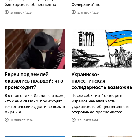
башкирского общественно......
Федерации" по......
16 ЯНВАРЯ'2024
13 ЯНВАРЯ'2024
Евреи под землей
Украинско-
оказались правдой: что
палестинская
происходит?
солидарность возможна
В отношении к Израилю и всем,
После событий 7 октября в
что с ним связано, происходят
Израиле немалая часть
тектонические сдвиги во всем в
украинского общества заняла
мире и н......
откровенно просионистск......
10 ЯНВАРЯ'2024
3 ЯНВАРЯ'2024