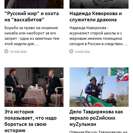
"Русский мир" и охота
Надежда Кеворкова и
на "ваххабитов"
служители дракона
Борьба за право на ношение
Надежда Кеворкова -
никаба или наоборот за его
журналист старой школы и с
запрет - одна из заметных тем
мировым именем помещена
этой недели для......
сегодня в России в следствен......
23 МАЯ'2024
6 МАЯ'2024
Эта история
Дело Тавдирякова как
показывает, что надо
зеркало роZийских
бороться за свою
муZульман
историю
Отвечая Расулу Тавдирякову на