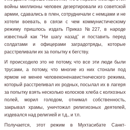
войны миллионы человек дезертировали из советской
армии, сдавались в плен, сотрудничали с немцами и не
хотели воевать, в связи с чем коммунистическому
режиму пришлось издать Приказ №227, в народе
известный как "Ни шагу назад" и поставить перед
солдатами и офицерами заградотряды, которые
расстреливали их за попытку к бегству.
И происходило это не потому, что все эти люди были
трусами, а потому, что многие из них стонали под
ярмом не менее человеконенавистнического режима,
который расстреливал их родных, посылал их в лагеря
за попытку взять несколько колосков хлеба с колхозных
полей, морил голодом, отнимал собственность,
закрывал храмы, уничтожал религиозных деятелей,
издевался над религией и т.д., и т.п.
Получается, этот режим в Мухтасибате Санкт-