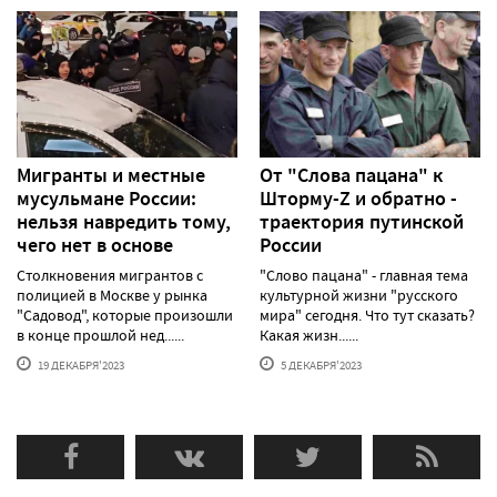
Мигранты и местные
От "Слова пацана" к
мусульмане России:
Шторму-Z и обратно -
нельзя навредить тому,
траектория путинской
чего нет в основе
России
Столкновения мигрантов с
"Слово пацана" - главная тема
полицией в Москве у рынка
культурной жизни "русского
"Садовод", которые произошли
мира" сегодня. Что тут сказать?
в конце прошлой нед......
Какая жизн......
19 ДЕКАБРЯ'2023
5 ДЕКАБРЯ'2023