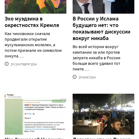
Эхо муэдзина в
В России у Ислама
окрестностях Кремля
будущего нет: что
показывают дискуссии
Как чиновники сначала
вокруг никаба
продвигали открытие
мусульманских молелен, а
Во всей истории вокруг
потом признали их символом
кампании за или против
оккупа......
запрета никаба в России
больше всего удивил тот
25 СЕНТЯБРЯ'2024
пиете......
29 МАЯ'2024