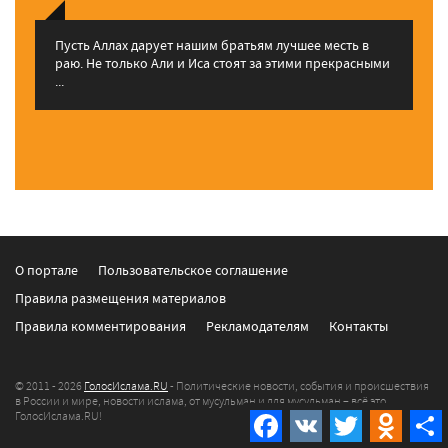
Пусть Аллах дарует нашим братьям лучшее месть в
раю. Не только Али и Иса стоят за этими прекрасными
...
О портале
Пользовательское соглашение
Правила размещения материалов
Правила комментирования
Рекламодателям
Контакты
© 2011 - 2026
ГолосИслама.RU
- Политические новости, события и происшествия
в России и мире, новости ислама, от мусульман и для мусульман – всё это
Facebook
VK
Twitter
Odnokla
ГолосИслама.RU!