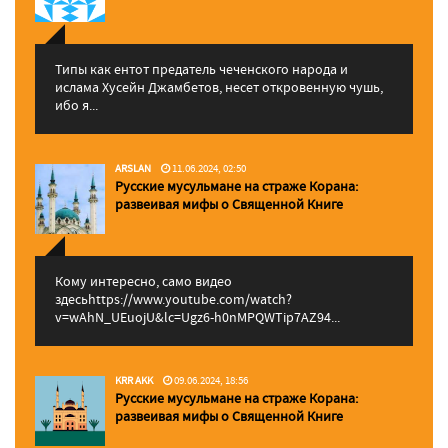
Типы как ентот предатель чеченского народа и
ислама Хусейн Джамбетов, несет откровенную чушь,
ибо я...
ARSLAN
11.06.2024, 02:50
Русские мусульмане на страже Корана:
pазвеивая мифы о Священной Книге
Кому интересно, само видео
здесьhttps://www.youtube.com/watch?
v=wAhN_UEuojU&lc=Ugz6-h0nMPQWTip7AZ94...
KRR AKK
09.06.2024, 18:56
Русские мусульмане на страже Корана:
pазвеивая мифы о Священной Книге