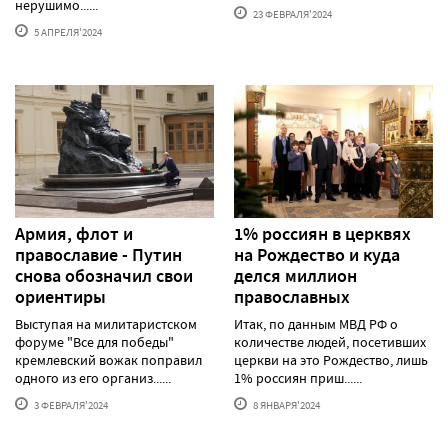
нерушимо......
23 ФЕВРАЛЯ'2024
5 АПРЕЛЯ'2024
Армия, флот и
1% россиян в церквях
православие - Путин
на Рождество и куда
снова обозначил свои
делся миллион
ориентиры
православных
Выступая на милитаристском
Итак, по данным МВД РФ о
форуме "Все для победы"
количестве людей, посетивших
кремлевский вожак поправил
церкви на это Рождество, лишь
одного из его организ......
1% россиян приш......
3 ФЕВРАЛЯ'2024
8 ЯНВАРЯ'2024