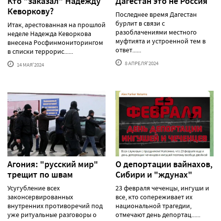
Кто "заказал" Надежду
Дагестан это не Россия
Кеворкову?
Последнее время Дагестан
бурлит в связи с
Итак, арестованная на прошлой
разоблачениями местного
неделе Надежда Кеворкова
муфтията и устроенной тем в
внесена Росфинмониторингом
ответ......
в списки террорис......
8 АПРЕЛЯ'2024
14 МАЯ'2024
Агония: "русский мир"
О депортации вайнахов,
трещит по швам
Сибири и "ждунах"
Усугубление всех
23 февраля чеченцы, ингуши и
законсервированных
все, кто сопереживает их
внутренних противоречий под
национальной трагедии,
уже ритуальные разговоры о
отмечают день депортац......