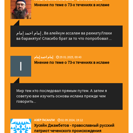
Мнение по теме о 73-х течениях в исламе
إمام احمد إمام , Ва алейкум ассалам ва рахматуЛлахи
ва баракятух! Спасибо брат за то что попробовал ...
إمام احمد إمام
29.01.2025, 00:43
Мнение по теме о 73-х течениях в исламе
Мир тем кто последовал прямым путем. А затем я
советую вам изучить основы ислама прежде чем
говорить...
АЗЕР ГАСАНЛИ
02.09.2024, 19:12
Хусейн Джамбетов - православный русский
патриот чеченского происхождения