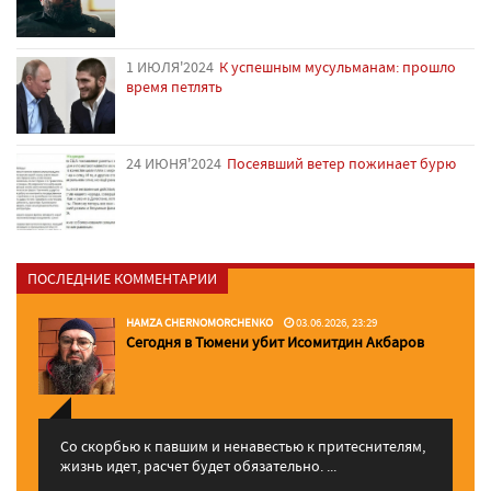
1 ИЮЛЯ'2024
К успешным мусульманам: прошло
время петлять
24 ИЮНЯ'2024
Посеявший ветер пожинает бурю
ПОСЛЕДНИЕ КОММЕНТАРИИ
HAMZA CHERNOMORCHENKO
03.06.2026, 23:29
Сегодня в Тюмени убит Исомитдин Акбаров
Со скорбью к павшим и ненавестью к притеснителям,
жизнь идет, расчет будет обязательно. ...