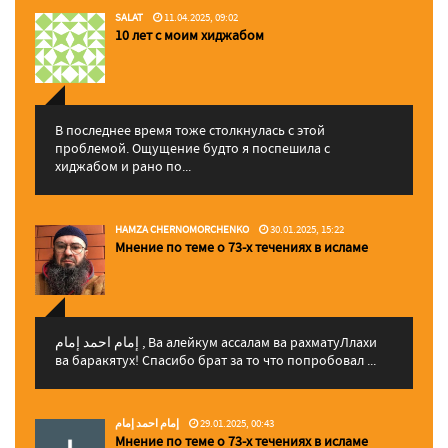
SALAT
11.04.2025, 09:02
10 лет с моим хиджабом
В последнее время тоже столкнулась с этой
проблемой. Ощущение будто я поспешила с
хиджабом и рано по...
HAMZA CHERNOMORCHENKO
30.01.2025, 15:22
Мнение по теме о 73-х течениях в исламе
إمام احمد إمام , Ва алейкум ассалам ва рахматуЛлахи
ва баракятух! Спасибо брат за то что попробовал ...
إمام احمد إمام
29.01.2025, 00:43
Мнение по теме о 73-х течениях в исламе