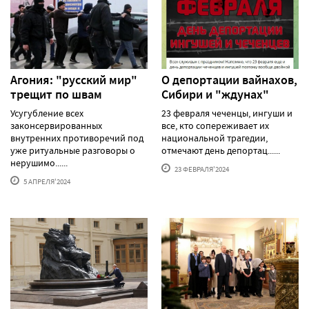
Агония: "русский мир"
О депортации вайнахов,
трещит по швам
Сибири и "ждунах"
Усугубление всех
23 февраля чеченцы, ингуши и
законсервированных
все, кто сопереживает их
внутренних противоречий под
национальной трагедии,
уже ритуальные разговоры о
отмечают день депортац......
нерушимо......
23 ФЕВРАЛЯ'2024
5 АПРЕЛЯ'2024