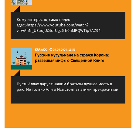
Кому интересно, само видео
здесьhttps://www.youtube.com/watch?
v=wAhN_UEuojU&lc=Ugz6-h0nMPQWTip7AZ94...
KRR AKK
09.06.2024, 18:56
Русские мусульмане на страже Корана:
pазвеивая мифы о Священной Книге
Пусть Аллах дарует нашим братьям лучшее месть в
раю. Не только Али и Иса стоят за этими прекрасными
...