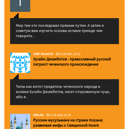
Мир тем кто последовал прямым путем. А затем я
советую вам изучить основы ислама прежде чем
говорить...
АЗЕР ГАСАНЛИ
02.09.2024, 19:12
Хусейн Джамбетов - православный русский
патриот чеченского происхождения
Типы как ентот предатель чеченского народа и
ислама Хусейн Джамбетов, несет откровенную чушь,
ибо я...
ARSLAN
11.06.2024, 02:50
Русские мусульмане на страже Корана:
pазвеивая мифы о Священной Книге