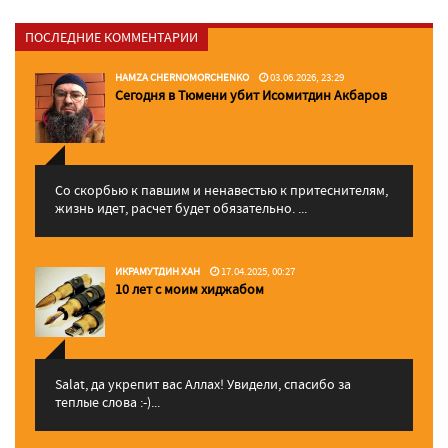
ПОСЛЕДНИЕ КОММЕНТАРИИ
HAMZA CHERNOMORCHENKO
03.06.2026, 23:29
Сегодня в Тюмени убит Исомитдин Акбаров
Со скорбью к павшим и ненавестью к притеснителям,
жизнь идет, расчет будет обязательно. ...
ИКРАМУТДИН ХАН
17.04.2025, 00:27
10 лет с моим хиджабом
Salat, да укрепит вас Аллаx! Увидели, спасибо за
теплые слова :-)...