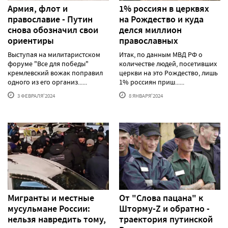
Армия, флот и
1% россиян в церквях
православие - Путин
на Рождество и куда
снова обозначил свои
делся миллион
ориентиры
православных
Выступая на милитаристском
Итак, по данным МВД РФ о
форуме "Все для победы"
количестве людей, посетивших
кремлевский вожак поправил
церкви на это Рождество, лишь
одного из его организ......
1% россиян приш......
3 ФЕВРАЛЯ'2024
8 ЯНВАРЯ'2024
Мигранты и местные
От "Слова пацана" к
мусульмане России:
Шторму-Z и обратно -
нельзя навредить тому,
траектория путинской