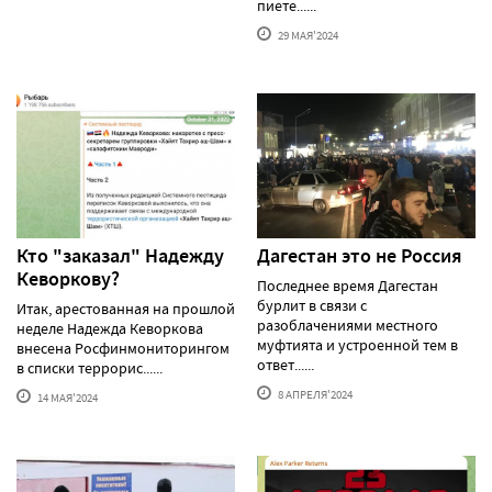
пиете......
29 МАЯ'2024
Кто "заказал" Надежду
Дагестан это не Россия
Кеворкову?
Последнее время Дагестан
бурлит в связи с
Итак, арестованная на прошлой
разоблачениями местного
неделе Надежда Кеворкова
муфтията и устроенной тем в
внесена Росфинмониторингом
ответ......
в списки террорис......
8 АПРЕЛЯ'2024
14 МАЯ'2024