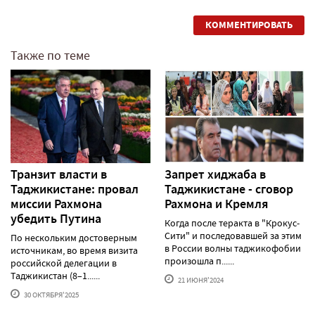
КОММЕНТИРОВАТЬ
Также по теме
Транзит власти в
Запрет хиджаба в
Таджикистане: провал
Таджикистане - сговор
миссии Рахмона
Рахмона и Кремля
убедить Путина
Когда после теракта в "Крокус-
Сити" и последовавшей за этим
По нескольким достоверным
в России волны таджикофобии
источникам, во время визита
произошла п......
российской делегации в
Таджикистан (8–1......
21 ИЮНЯ'2024
30 ОКТЯБРЯ'2025