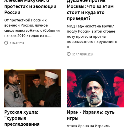
Алексей Макуxин: о
Душанбе против
протестаx и эволюции
Москвы: что за этим
России
стоит и куда это
приведет?
От протестной России к
военной России: личное
МИД Таджикистана вручил
свидетельствоНачало?События
послу России в этой стране
начала 2010-х годов из н......
ноту протеста против
повсеместного нарушения в
3 МАЯ'2024
н......
30 АПРЕЛЯ'2024
Русская хуцпа:
Иран - Израиль: суть
"суровые
игры
преследования
Атака Ирана на Израиль