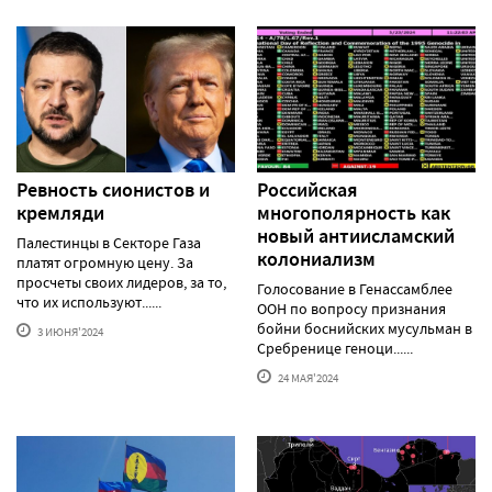
Ревность сионистов и
Российская
кремляди
многополярность как
новый антиисламский
Палестинцы в Секторе Газа
колониализм
платят огромную цену. За
просчеты своих лидеров, за то,
Голосование в Генассамблее
что их используют......
ООН по вопросу признания
бойни боснийских мусульман в
3 ИЮНЯ'2024
Сребренице геноци......
24 МАЯ'2024