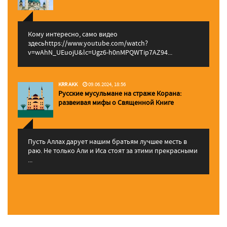
Кому интересно, само видео
здесьhttps://www.youtube.com/watch?
v=wAhN_UEuojU&lc=Ugz6-h0nMPQWTip7AZ94...
KRR AKK
09.06.2024, 18:56
Русские мусульмане на страже Корана:
pазвеивая мифы о Священной Книге
Пусть Аллах дарует нашим братьям лучшее месть в
раю. Не только Али и Иса стоят за этими прекрасными
...