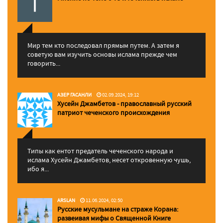
Мир тем кто последовал прямым путем. А затем я
советую вам изучить основы ислама прежде чем
говорить...
АЗЕР ГАСАНЛИ
02.09.2024, 19:12
Хусейн Джамбетов - православный русский
патриот чеченского происхождения
Типы как ентот предатель чеченского народа и
ислама Хусейн Джамбетов, несет откровенную чушь,
ибо я...
ARSLAN
11.06.2024, 02:50
Русские мусульмане на страже Корана:
pазвеивая мифы о Священной Книге