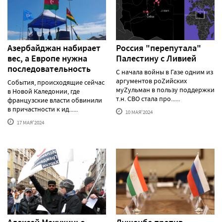
Азербайджан набирает
Россия "перепутала"
вес, а Европе нужна
Палестину с Ливией
последовательность
С начала войны в Газе одним из
аргументов роZийских
События, происходящие сейчас
муZульман в пользу поддержки
в Новой Каледонии, где
т.н. СВО стала про......
французские власти обвинили
в причастности к ид......
10 МАЯ'2024
17 МАЯ'2024