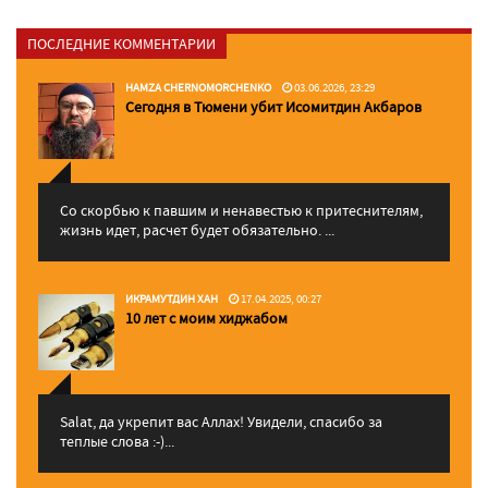
ПОСЛЕДНИЕ КОММЕНТАРИИ
HAMZA CHERNOMORCHENKO
03.06.2026, 23:29
Сегодня в Тюмени убит Исомитдин Акбаров
Со скорбью к павшим и ненавестью к притеснителям,
жизнь идет, расчет будет обязательно. ...
ИКРАМУТДИН ХАН
17.04.2025, 00:27
10 лет с моим хиджабом
Salat, да укрепит вас Аллаx! Увидели, спасибо за
теплые слова :-)...