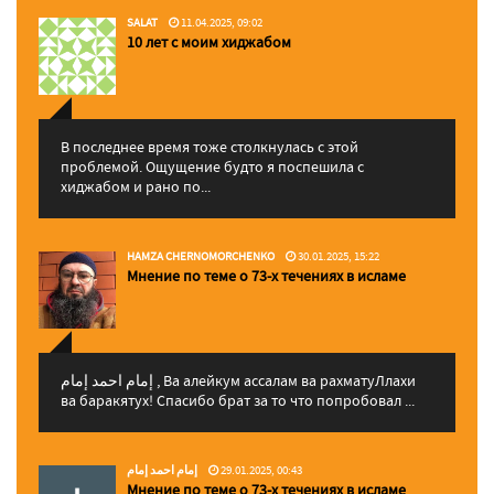
SALAT
11.04.2025, 09:02
10 лет с моим хиджабом
В последнее время тоже столкнулась с этой
проблемой. Ощущение будто я поспешила с
хиджабом и рано по...
HAMZA CHERNOMORCHENKO
30.01.2025, 15:22
Мнение по теме о 73-х течениях в исламе
إمام احمد إمام , Ва алейкум ассалам ва рахматуЛлахи
ва баракятух! Спасибо брат за то что попробовал ...
إمام احمد إمام
29.01.2025, 00:43
Мнение по теме о 73-х течениях в исламе