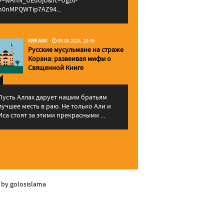
v=wAhN_UEuojU&lc=Ugz6-
h0nMPQWTip7AZ94...
KRR AKK
09.06.2024, 18:56
Русские мусульмане на страже
Корана: pазвеивая мифы о
Священной Книге
Пусть Аллах дарует нашим братьям
лучшее месть в раю. Не только Али и
Иса стоят за этими прекрасными ...
 by golosislama