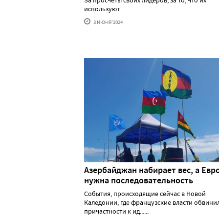
используют......
3 ИЮНЯ'2024
Азербайджан набирает вес, а Евр
нужна последовательность
События, происходящие сейчас в Новой
Каледонии, где французские власти обвини
причастности к ид......