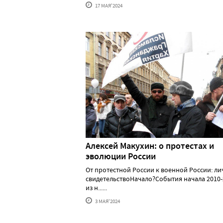
17 МАЯ'2024
Алексей Макуxин: о протестаx и
эволюции России
От протестной России к военной России: л
свидетельствоНачало?События начала 2010-
из н......
3 МАЯ'2024