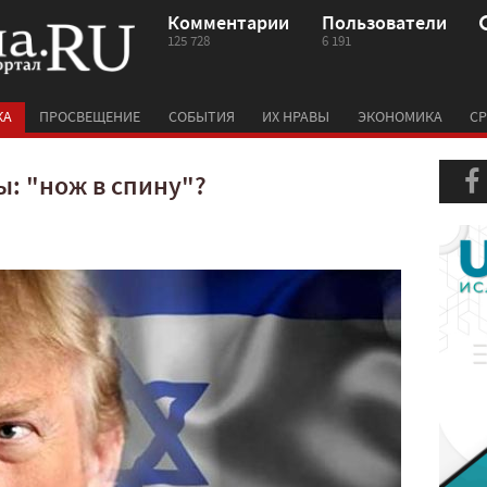
Комментарии
Пользователи
125 728
6 191
КА
ПРОСВЕЩЕНИЕ
СОБЫТИЯ
ИХ НРАВЫ
ЭКОНОМИКА
СР
ы: "нож в спину"?