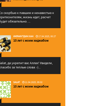
Со скорбью к павшим и ненавестью к
притеснителям, жизнь идет, расчет
будет обязательно. ...
ИКРАМУТДИН ХАН
17.04.2025, 00:27
10 лет с моим хиджабом
Salat, да укрепит вас Аллаx! Увидели,
спасибо за теплые слова :-)...
SALAT
11.04.2025, 09:02
10 лет с моим хиджабом