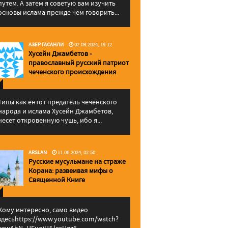
путем. А затем я советую вам изучить
основы ислама прежде чем говорить...
АЗЕР ГАСАНЛИ
02.09.2024, 19:12
Хусейн Джамбетов -
православный русский патриот
чеченского происхождения
Типы как ентот предатель чеченского
народа и ислама Хусейн Джамбетов,
несет откровенную чушь, ибо я...
ARSLAN
11.06.2024, 02:50
Русские мусульмане на страже
Корана: pазвеивая мифы о
Священной Книге
Кому интересно, само видео
здесьhttps://www.youtube.com/watch?