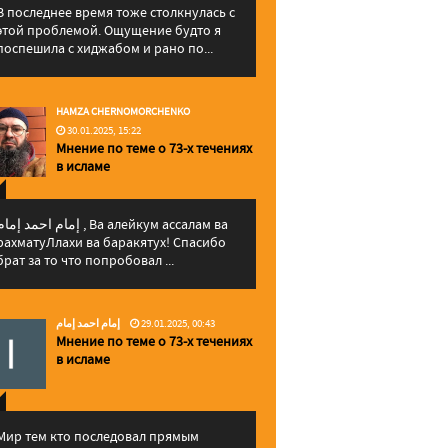
В последнее время тоже столкнулась с
этой проблемой. Ощущение будто я
поспешила с хиджабом и рано по...
HAMZA CHERNOMORCHENKO
30.01.2025, 15:22
Мнение по теме о 73-х течениях
в исламе
إمام احمد إما , Ва алейкум ассалам ва
рахматуЛлахи ва баракятух! Спасибо
брат за то что попробовал ...
إمام احمد إمام
29.01.2025, 00:43
Мнение по теме о 73-х течениях
в исламе
Мир тем кто последовал прямым