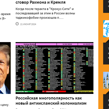
сговор Рахмона и Кремля
Когда после теракта в "Крокус-Сити" и
последовавшей за этим в России волны
о время
таджикофобии произошла п......
 (8–
21 ИЮНЯ'2024
Российская многополярность как
новый антиисламский колониализм
 цену.