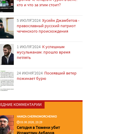
кто и что за этим стоит?
5 ИЮЛЯ'2024
Хусейн Джамбетов -
православный русский патриот
чеченского происхождения
1 ИЮЛЯ'2024
К успешным
мусульманам: прошло время
петлять
24 ИЮНЯ'2024
Посеявший ветер
пожинает бурю
ЕДНИЕ КОММЕНТАРИИ
HAMZA CHERNOMORCHENKO
03.06.2026, 23:29
Сегодня в Тюмени убит
Исомитдин Акбаров