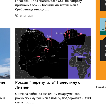
Голосование в Генассамблее ООН по вопросу
признания бойни боснийских мусульман в
Сребренице геноци......
24 МАЯ'2024
опе
Россия "перепутала" Палестину с
Ливией
Tweets
С начала войны в Газе одним из аргументов
ли в
роZийских муZульман в пользу поддержки т.н. СВО
стала про......