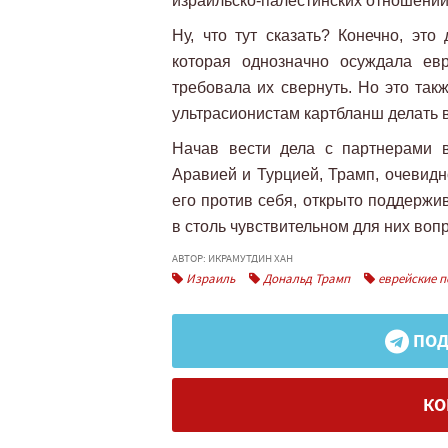
израильско-палестинских отношений
Ну, что тут сказать? Конечно, эт
которая однозначно осуждала ев
требовала их свернуть. Но это так
ультрасионистам картбланш делать в 
Начав вести дела с партнерами в
Аравией и Турцией, Трамп, очевидно
его против себя, открыто поддерж
в столь чувствительном для них воп
АВТОР: ИКРАМУТДИН ХАН
Израиль
Дональд Трамп
еврейские п
ПОД
КО