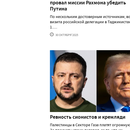
провал миссии Рахмона убедить
Путина
По нескольким достоверным источникам, в
визита российской делегации в Таджикистан
1......
30 ОКТЯБРЯ'2025
Ревность сионистов и кремляди
Палестинцы в Секторе Газа платят огромную
За просчеты своих лидеров, за то, что их