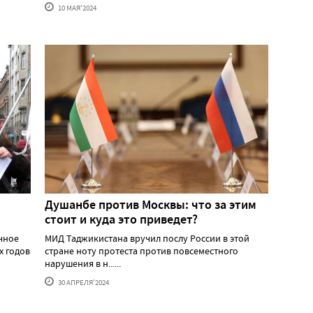
10 МАЯ'2024
Душанбе против Москвы: что за этим
стоит и куда это приведет?
ичное
МИД Таджикистана вручил послу России в этой
х годов
стране ноту протеста против повсеместного
нарушения в н......
30 АПРЕЛЯ'2024