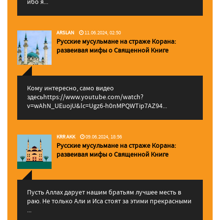
ибо я...
ARSLAN
11.06.2024, 02:50
Русские мусульмане на страже Корана:
pазвеивая мифы о Священной Книге
Кому интересно, само видео
здесьhttps://www.youtube.com/watch?
v=wAhN_UEuojU&lc=Ugz6-h0nMPQWTip7AZ94...
KRR AKK
09.06.2024, 18:56
Русские мусульмане на страже Корана:
pазвеивая мифы о Священной Книге
Пусть Аллах дарует нашим братьям лучшее месть в
раю. Не только Али и Иса стоят за этими прекрасными
...