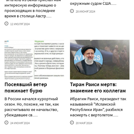
окружным судом США......
интересную информацию о
происходящих в последнее
28 ИЮНЯ'2024
время в столице Австр......
12 ИЮЛЯ'2024
Посеявший ветер
Тиран Раиси мертв:
пожинает бурю
знамение его коллегам
В России начался курортный
Ибрагим Раиси, президент так
сезон. Но, похоже, не так, как
называемой "Исламской
рассчитывало ее начальство,
Республики Иран", разбился
убеждавшее св......
насмерть с вертолетом......
24 ИЮНЯ'2024
20 МАЯ'2024