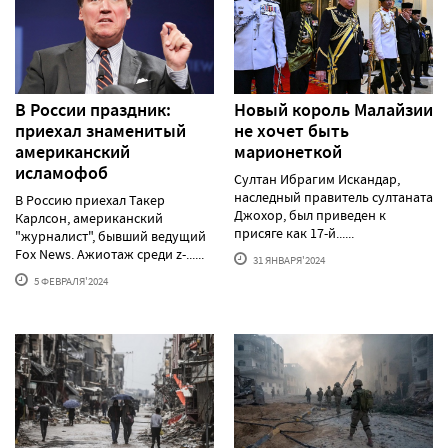
В России праздник:
Новый король Малайзии
приехал знаменитый
не хочет быть
американский
марионеткой
исламофоб
Султан Ибрагим Искандар,
наследный правитель султаната
В Россию приехал Такер
Джохор, был приведен к
Карлсон, американский
присяге как 17-й......
"журналист", бывший ведущий
Fox News. Ажиотаж среди z-......
31 ЯНВАРЯ'2024
5 ФЕВРАЛЯ'2024