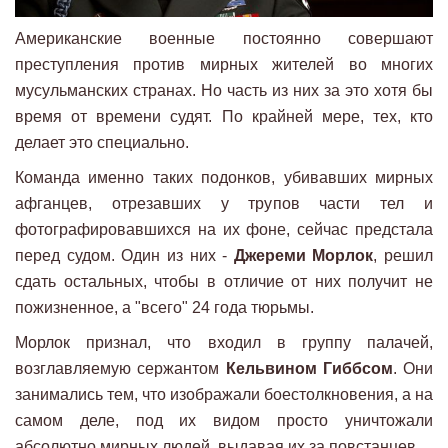
Американские военные постоянно совершают
преступления против мирных жителей во многих
мусульманских странах. Но часть из них за это хотя бы
время от времени судят. По крайней мере, тех, кто
делает это специально.
Команда именно таких подонков, убивавших мирных
афганцев, отрезавших у трупов части тел и
фотографировавшихся на их фоне, сейчас предстала
перед судом. Один из них -
Джереми Морлок
, решил
сдать остальных, чтобы в отличие от них получит не
пожизненное, а "всего" 24 года тюрьмы.
Морлок признал, что входил в группу палачей,
возглавляемую сержантом
Кельвином Гиббсом
. Они
занимались тем, что изображали боестолкновения, а на
самом деле, под их видом просто уничтожали
абсолютно мирных людей, выдавая их за повстанцев.