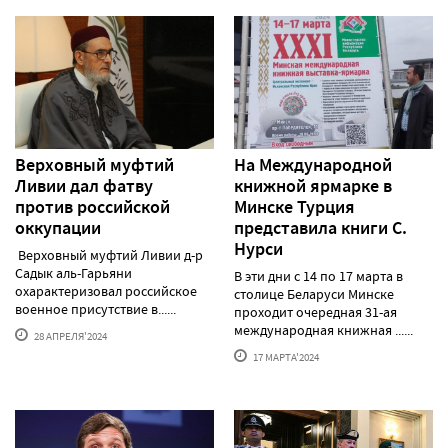
Верховный муфтий
На Международной
Ливии дал фатву
книжной ярмарке в
против российской
Минске Турция
оккупации
представила книги С.
Нурси
Верховный муфтий Ливии д-р
Садык аль-Гарьяни
В эти дни с 14 по 17 марта в
охарактеризовал российское
столице Беларуси Минске
военное присутствие в......
проходит очередная 31-ая
международная книжная ......
28 АПРЕЛЯ'2024
17 МАРТА'2024