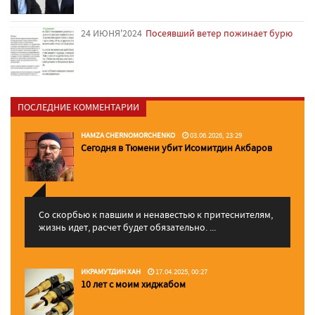
24 ИЮНЯ'2024
Посеявший ветер пожинает бурю
ПОСЛЕДНИЕ КОММЕНТАРИИ
HAMZA CHERNOMORCHENKO
03.06.2026, 23:29
Сегодня в Тюмени убит Исомитдин Акбаров
Со скорбью к павшим и ненавестью к притеснителям,
жизнь идет, расчет будет обязательно. ...
ИКРАМУТДИН ХАН
17.04.2025, 00:27
10 лет с моим хиджабом