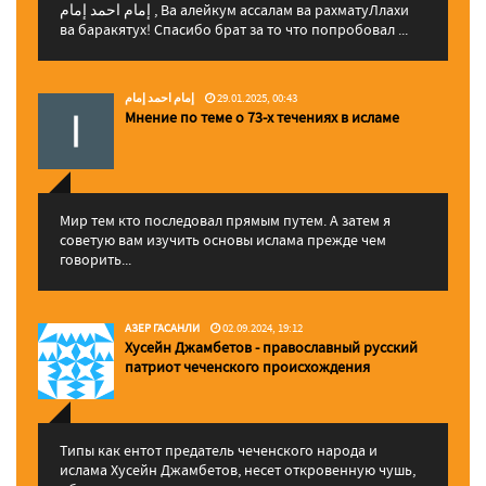
إمام احمد إمام , Ва алейкум ассалам ва рахматуЛлахи
ва баракятух! Спасибо брат за то что попробовал ...
إمام احمد إمام
29.01.2025, 00:43
Мнение по теме о 73-х течениях в исламе
Мир тем кто последовал прямым путем. А затем я
советую вам изучить основы ислама прежде чем
говорить...
АЗЕР ГАСАНЛИ
02.09.2024, 19:12
Хусейн Джамбетов - православный русский
патриот чеченского происхождения
Типы как ентот предатель чеченского народа и
ислама Хусейн Джамбетов, несет откровенную чушь,