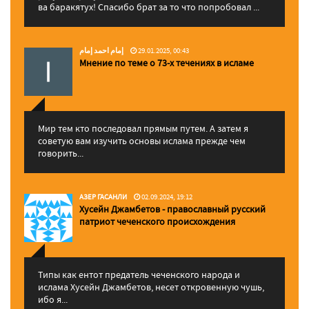
ва баракятух! Спасибо брат за то что попробовал ...
إمام احمد إمام
29.01.2025, 00:43
Мнение по теме о 73-х течениях в исламе
Мир тем кто последовал прямым путем. А затем я
советую вам изучить основы ислама прежде чем
говорить...
АЗЕР ГАСАНЛИ
02.09.2024, 19:12
Хусейн Джамбетов - православный русский
патриот чеченского происхождения
Типы как ентот предатель чеченского народа и
ислама Хусейн Джамбетов, несет откровенную чушь,
ибо я...