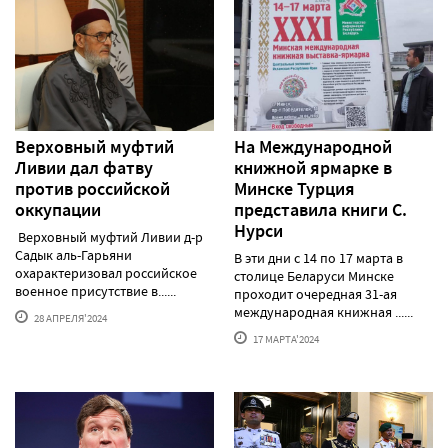
Верховный муфтий
На Международной
Ливии дал фатву
книжной ярмарке в
против российской
Минске Турция
оккупации
представила книги С.
Нурси
Верховный муфтий Ливии д-р
Садык аль-Гарьяни
В эти дни с 14 по 17 марта в
охарактеризовал российское
столице Беларуси Минске
военное присутствие в......
проходит очередная 31-ая
международная книжная ......
28 АПРЕЛЯ'2024
17 МАРТА'2024