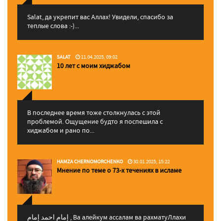
Salat, да укрепит вас Аллаx! Увидели, спасибо за
теплые слова :-)...
SALAT
11.04.2025, 09:02
10 лет с моим хиджабом
В последнее время тоже столкнулась с этой
проблемой. Ощущение будто я поспешила с
хиджабом и рано по...
HAMZA CHERNOMORCHENKO
30.01.2025, 15:22
Мнение по теме о 73-х течениях в исламе
إمام احمد إمام , Ва алейкум ассалам ва рахматуЛлахи