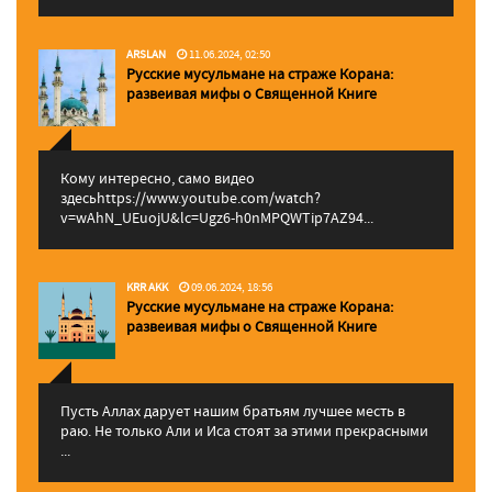
ARSLAN
11.06.2024, 02:50
Русские мусульмане на страже Корана:
pазвеивая мифы о Священной Книге
Кому интересно, само видео
здесьhttps://www.youtube.com/watch?
v=wAhN_UEuojU&lc=Ugz6-h0nMPQWTip7AZ94...
KRR AKK
09.06.2024, 18:56
Русские мусульмане на страже Корана:
pазвеивая мифы о Священной Книге
Пусть Аллах дарует нашим братьям лучшее месть в
раю. Не только Али и Иса стоят за этими прекрасными
...