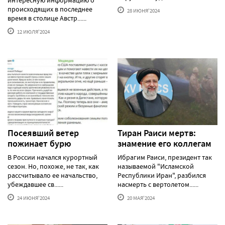
происходящих в последнее
28 ИЮНЯ'2024
время в столице Австр......
12 ИЮЛЯ'2024
Посеявший ветер
Тиран Раиси мертв:
пожинает бурю
знамение его коллегам
В России начался курортный
Ибрагим Раиси, президент так
сезон. Но, похоже, не так, как
называемой "Исламской
рассчитывало ее начальство,
Республики Иран", разбился
убеждавшее св......
насмерть с вертолетом......
24 ИЮНЯ'2024
20 МАЯ'2024