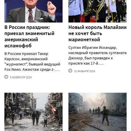
В России праздник:
Новый король Малайзии
приехал знаменитый
не хочет быть
американский
марионеткой
исламофоб
Султан Ибрагим Искандар,
наследный правитель султаната
В Россию приехал Такер
Джохор, был приведен к
Карлсон, американский
присяге как 17-й......
"журналист", бывший ведущий
Fox News. Ажиотаж среди z-......
31 ЯНВАРЯ'2024
5 ФЕВРАЛЯ'2024