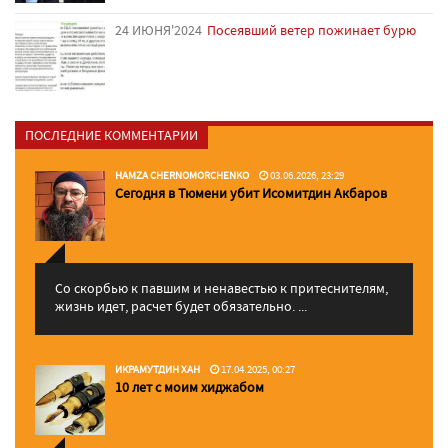
24 ИЮНЯ'2024
Посеявший ветер пожинает бурю
ПОСЛЕДНИЕ КОММЕНТАРИИ
HAMZA CHERNOMORCHENKO
03.06.2026, 23:29
Сегодня в Тюмени убит Исомитдин Акбаров
Со скорбью к павшим и ненавестью к притеснителям,
жизнь идет, расчет будет обязательно. ...
ИКРАМУТДИН ХАН
17.04.2025, 00:27
10 лет с моим хиджабом