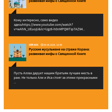
pазвеивая мифы о Священной Книге
Кому интересно, само видео
здесьhttps://www.youtube.com/watch?
v=wAhN_UEuojU&lc=Ugz6-h0nMPQWTip7AZ94...
KRR AKK
09.06.2024, 18:56
Русские мусульмане на страже Корана:
pазвеивая мифы о Священной Книге
Пусть Аллах дарует нашим братьям лучшее месть в
раю. Не только Али и Иса стоят за этими прекрасными
...