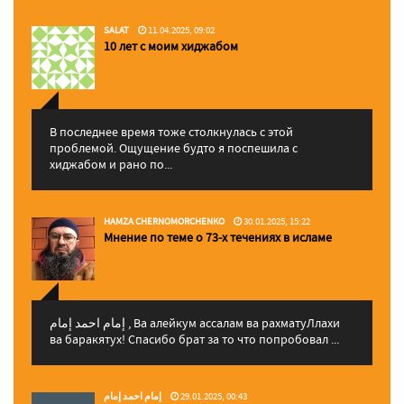
SALAT
11.04.2025, 09:02
10 лет с моим хиджабом
В последнее время тоже столкнулась с этой
проблемой. Ощущение будто я поспешила с
хиджабом и рано по...
HAMZA CHERNOMORCHENKO
30.01.2025, 15:22
Мнение по теме о 73-х течениях в исламе
إمام احمد إمام , Ва алейкум ассалам ва рахматуЛлахи
ва баракятух! Спасибо брат за то что попробовал ...
إمام احمد إمام
29.01.2025, 00:43