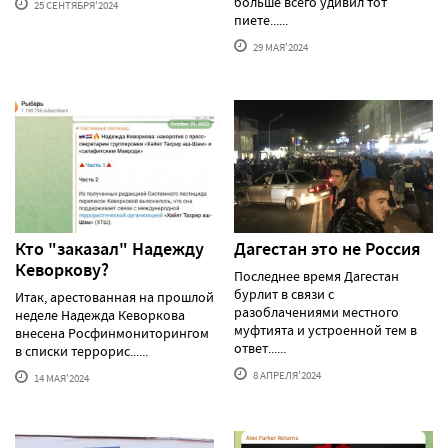
больше всего удивил тот
25 СЕНТЯБРЯ'2024
пиете......
29 МАЯ'2024
Кто "заказал" Надежду
Дагестан это не Россия
Кеворкову?
Последнее время Дагестан
бурлит в связи с
Итак, арестованная на прошлой
разоблачениями местного
неделе Надежда Кеворкова
муфтията и устроенной тем в
внесена Росфинмониторингом
ответ......
в списки террорис......
8 АПРЕЛЯ'2024
14 МАЯ'2024