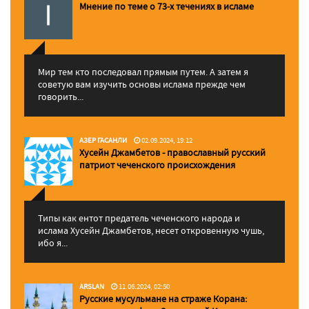
Мнение по теме о 73-х течениях в исламе
Мир тем кто последовал прямым путем. А затем я
советую вам изучить основы ислама прежде чем
говорить...
АЗЕР ГАСАНЛИ
02.09.2024, 19:12
Хусейн Джамбетов - православный русский
патриот чеченского происхождения
Типы как ентот предатель чеченского народа и
ислама Хусейн Джамбетов, несет откровенную чушь,
ибо я...
ARSLAN
11.06.2024, 02:50
Русские мусульмане на страже Корана: