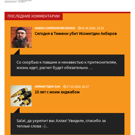
ПОСЛЕДНИЕ КОММЕНТАРИИ
HAMZA CHERNOMORCHENKO
03.06.2026, 23:29
Сегодня в Тюмени убит Исомитдин Акбаров
Со скорбью к павшим и ненавестью к притеснителям,
жизнь идет, расчет будет обязательно. ...
ИКРАМУТДИН ХАН
17.04.2025, 00:27
10 лет с моим хиджабом
Salat, да укрепит вас Аллаx! Увидели, спасибо за
теплые слова :-)...