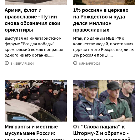
Армия, флот и
1% россиян в церквях
православие - Путин
на Рождество и куда
снова обозначил свои
делся миллион
ориентиры
православных
Выступая на милитаристском
Итак, по данным МВД РФ о
форуме "Все для победы"
количестве людей, посетивших
кремлевский вожак поправил
церкви на это Рождество, лишь
одного из его организ......
1% россиян приш......
3 ФЕВРАЛЯ'2024
8 ЯНВАРЯ'2024
Мигранты и местные
От "Слова пацана" к
мусульмане России:
Шторму-Z и обратно -
нельзя навредить тому,
траектория путинской