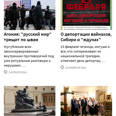
Агония: "русский мир"
О депортации вайнахов,
трещит по швам
Сибири и "ждунах"
Усугубление всех
23 февраля чеченцы, ингуши и
законсервированных
все, кто сопереживает их
внутренних противоречий под
национальной трагедии,
уже ритуальные разговоры о
отмечают день депортац......
нерушимо......
23 ФЕВРАЛЯ'2024
5 АПРЕЛЯ'2024