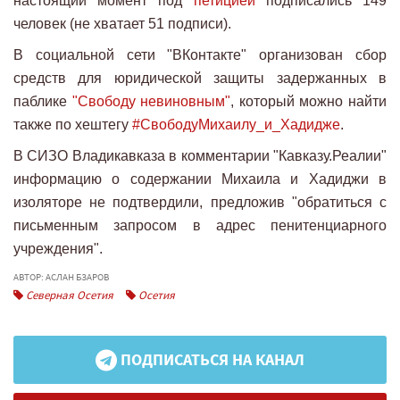
настоящий момент под
петицией
подписались 149
человек (не хватает 51 подписи).
В социальной сети "ВКонтакте" организован сбор
средств для юридической защиты задержанных в
паблике
"Свободу невиновным"
, который можно найти
также по хештегу
#СвободуМихаилу_и_Хадидже
.
В СИЗО Владикавказа в комментарии "Кавказу.Реалии"
информацию о содержании Михаила и Хадиджи в
изоляторе не подтвердили, предложив "обратиться с
письменным запросом в адрес пенитенциарного
учреждения".
АВТОР: АСЛАН БЗАРОВ
Северная Осетия
Осетия
ПОДПИСАТЬСЯ НА КАНАЛ