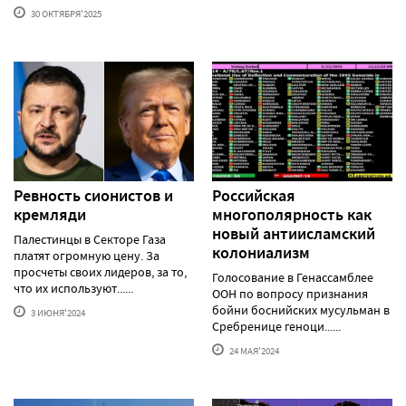
30 ОКТЯБРЯ'2025
Ревность сионистов и
Российская
кремляди
многополярность как
новый антиисламский
Палестинцы в Секторе Газа
колониализм
платят огромную цену. За
просчеты своих лидеров, за то,
Голосование в Генассамблее
что их используют......
ООН по вопросу признания
бойни боснийских мусульман в
3 ИЮНЯ'2024
Сребренице геноци......
24 МАЯ'2024