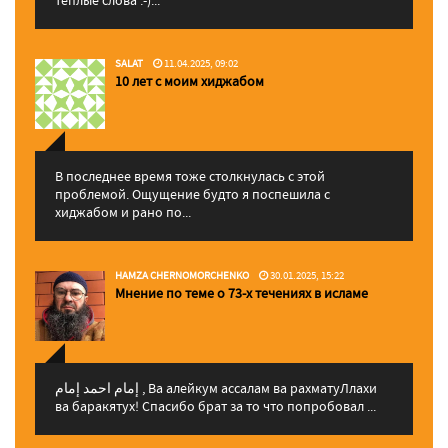
теплые слова :-)...
SALAT
11.04.2025, 09:02
10 лет с моим хиджабом
В последнее время тоже столкнулась с этой
проблемой. Ощущение будто я поспешила с
хиджабом и рано по...
HAMZA CHERNOMORCHENKO
30.01.2025, 15:22
Мнение по теме о 73-х течениях в исламе
إمام احمد إمام , Ва алейкум ассалам ва рахматуЛлахи
ва баракятух! Спасибо брат за то что попробовал ...