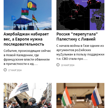
Азербайджан набирает
Россия "перепутала"
вес, а Европе нужна
Палестину с Ливией
последовательность
С начала войны в Газе одним из
аргументов роZийских
События, происходящие сейчас
муZульман в пользу поддержки
в Новой Каледонии, где
т.н. СВО стала про......
французские власти обвинили
в причастности к ид......
10 МАЯ'2024
17 МАЯ'2024