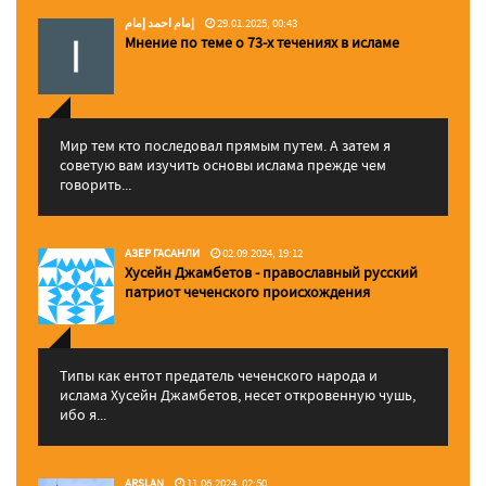
إمام احمد إمام
29.01.2025, 00:43
Мнение по теме о 73-х течениях в исламе
Мир тем кто последовал прямым путем. А затем я
советую вам изучить основы ислама прежде чем
говорить...
АЗЕР ГАСАНЛИ
02.09.2024, 19:12
Хусейн Джамбетов - православный русский
патриот чеченского происхождения
Типы как ентот предатель чеченского народа и
ислама Хусейн Джамбетов, несет откровенную чушь,
ибо я...
ARSLAN
11.06.2024, 02:50