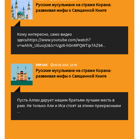
Русские мусульмане на страже Корана:
pазвеивая мифы о Священной Книге
Кому интересно, само видео
здесьhttps://www.youtube.com/watch?
v=wAhN_UEuojU&lc=Ugz6-h0nMPQWTip7AZ94...
KRR AKK
09.06.2024, 18:56
Русские мусульмане на страже Корана:
pазвеивая мифы о Священной Книге
Пусть Аллах дарует нашим братьям лучшее месть в
раю. Не только Али и Иса стоят за этими прекрасными
...