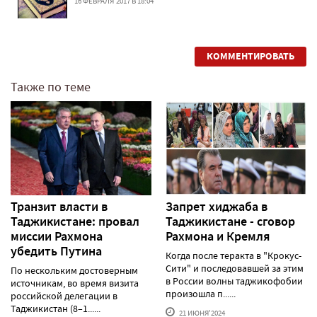
16 ФЕВРАЛЯ'2017 В 18:04
КОММЕНТИРОВАТЬ
Также по теме
Транзит власти в
Запрет хиджаба в
Таджикистане: провал
Таджикистане - сговор
миссии Рахмона
Рахмона и Кремля
убедить Путина
Когда после теракта в "Крокус-
Сити" и последовавшей за этим
По нескольким достоверным
в России волны таджикофобии
источникам, во время визита
произошла п......
российской делегации в
Таджикистан (8–1......
21 ИЮНЯ'2024