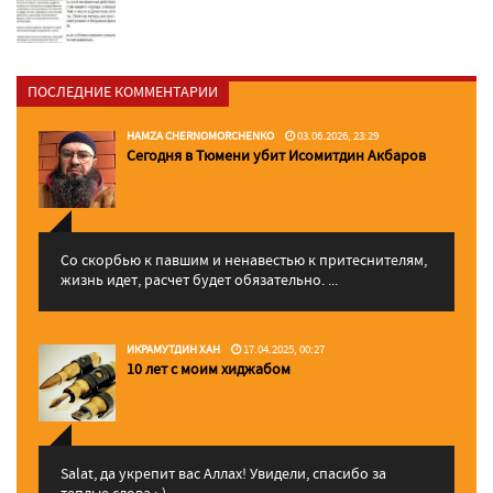
ПОСЛЕДНИЕ КОММЕНТАРИИ
HAMZA CHERNOMORCHENKO
03.06.2026, 23:29
Сегодня в Тюмени убит Исомитдин Акбаров
Со скорбью к павшим и ненавестью к притеснителям,
жизнь идет, расчет будет обязательно. ...
ИКРАМУТДИН ХАН
17.04.2025, 00:27
10 лет с моим хиджабом
Salat, да укрепит вас Аллаx! Увидели, спасибо за