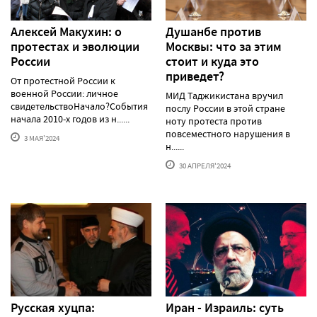
Алексей Макуxин: о
Душанбе против
протестаx и эволюции
Москвы: что за этим
России
стоит и куда это
приведет?
От протестной России к
военной России: личное
МИД Таджикистана вручил
свидетельствоНачало?События
послу России в этой стране
начала 2010-х годов из н......
ноту протеста против
повсеместного нарушения в
3 МАЯ'2024
н......
30 АПРЕЛЯ'2024
Русская хуцпа:
Иран - Израиль: суть