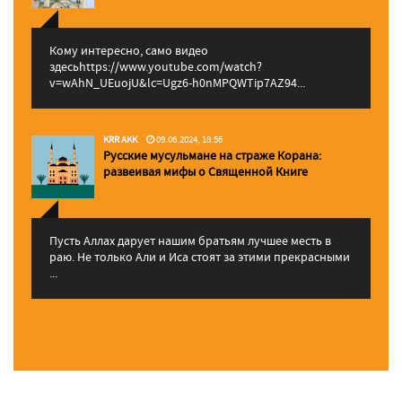
Кому интересно, само видео
здесьhttps://www.youtube.com/watch?
v=wAhN_UEuojU&lc=Ugz6-h0nMPQWTip7AZ94...
KRR AKK
09.06.2024, 18:56
Русские мусульмане на страже Корана:
pазвеивая мифы о Священной Книге
Пусть Аллах дарует нашим братьям лучшее месть в
раю. Не только Али и Иса стоят за этими прекрасными
...