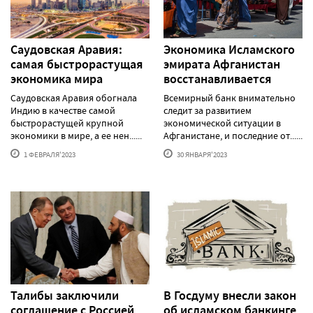
Саудовская Аравия:
Экономика Исламского
самая быстрорастущая
эмирата Афганистан
экономика мира
восстанавливается
Саудовская Аравия обогнала
Всемирный банк внимательно
Индию в качестве самой
следит за развитием
быстрорастущей крупной
экономической ситуации в
экономики в мире, а ее нен......
Афганистане, и последние от......
1 ФЕВРАЛЯ'2023
30 ЯНВАРЯ'2023
Талибы заключили
В Госдуму внесли закон
соглашение с Россией
об исламском банкинге