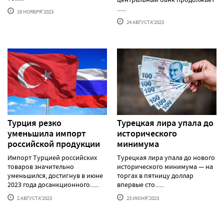
......
16 НОЯБРЯ'2023
24 АВГУСТА'2023
Турция резко
Турецкая лира упала до
уменьшила импорт
исторического
российской продукции
минимума
Импорт Турцией российских
Турецкая лира упала до нового
товаров значительно
исторического минимума — на
уменьшился, достигнув в июне
торгах в пятницу доллар
2023 года досанкционного......
впервые сто......
2 АВГУСТА'2023
23 ИЮНЯ'2023