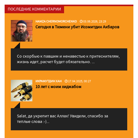
ПОСЛЕДНИЕ КОММЕНТАРИИ
HAMZA CHERNOMORCHENKO
03.06.2026, 23:29
Сегодня в Тюмени убит Исомитдин Акбаров
Со скорбью к павшим и ненавестью к притеснителям,
жизнь идет, расчет будет обязательно. ...
ИКРАМУТДИН ХАН
17.04.2025, 00:27
10 лет с моим хиджабом
Salat, да укрепит вас Аллаx! Увидели, спасибо за
теплые слова :-)...