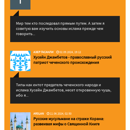
Мир тем кто последовал прямым путем. А затем я
советую вам изучить основы ислама прежде чем
говорить...
АЗЕР ГАСАНЛИ
02.09.2024, 19:12
Хусейн Джамбетов - православный русский
патриот чеченского происхождения
Типы как ентот предатель чеченского народа и
ислама Хусейн Джамбетов, несет откровенную чушь,
ибо я...
ARSLAN
11.06.2024, 02:50
Русские мусульмане на страже Корана:
pазвеивая мифы о Священной Книге