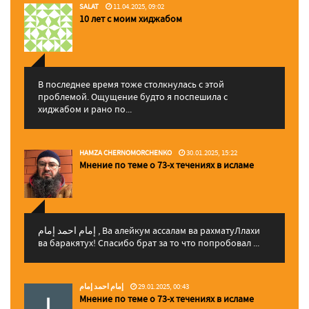
SALAT
11.04.2025, 09:02
10 лет с моим хиджабом
В последнее время тоже столкнулась с этой
проблемой. Ощущение будто я поспешила с
хиджабом и рано по...
HAMZA CHERNOMORCHENKO
30.01.2025, 15:22
Мнение по теме о 73-х течениях в исламе
إمام احمد إمام , Ва алейкум ассалам ва рахматуЛлахи
ва баракятух! Спасибо брат за то что попробовал ...
إمام احمد إمام
29.01.2025, 00:43
Мнение по теме о 73-х течениях в исламе