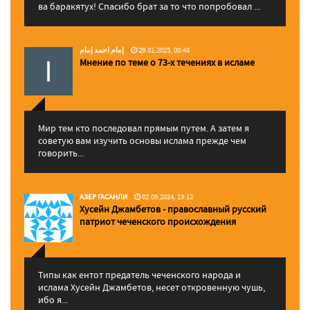
ва баракятух! Спасибо брат за то что попробовал ...
إمام احمد إمام
29.01.2025, 00:43
Мнение по теме о 73-х течениях в исламе
Мир тем кто последовал прямым путем. А затем я
советую вам изучить основы ислама прежде чем
говорить...
АЗЕР ГАСАНЛИ
02.09.2024, 19:12
Хусейн Джамбетов - православный русский
патриот чеченского происхождения
Типы как ентот предатель чеченского народа и
ислама Хусейн Джамбетов, несет откровенную чушь,
ибо я...