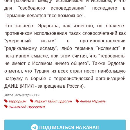
она различает между "исламизмом" и Исламом, и что
для "свободного исповедования" последнего в
Германии делается "все возможное".
Что касается Эрдогана, как известно, он является
противником использования таких словосочетаний как
"умеренный ислам" в противопоставлении
"радикальному исламу", либо термина "исламист" в
негативном смысле, при этом считая, что "террористы
не имеют с Исламом ничего общего". Также Эрдоган
отметил, что Турция из всех стран несет наибольшую
нагрузку в борьбе с террористической организацией
ДАИШ (ИГИЛ - запрещена в России).
АВТОР: ИКРАМУТДИН ХАН
терроризм
Реджеп Тайип Эрдоган
Ангела Меркель
исламский терроризм
ПОДПИСАТЬСЯ НА КАНАЛ