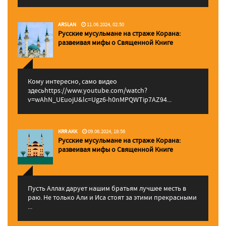
ARSLAN
11.06.2024, 02:50
Русские мусульмане на страже Корана:
pазвеивая мифы о Священной Книге
Кому интересно, само видео
здесьhttps://www.youtube.com/watch?
v=wAhN_UEuojU&lc=Ugz6-h0nMPQWTip7AZ94...
KRR AKK
09.06.2024, 18:56
Русские мусульмане на страже Корана:
pазвеивая мифы о Священной Книге
Пусть Аллах дарует нашим братьям лучшее месть в
раю. Не только Али и Иса стоят за этими прекрасными
...