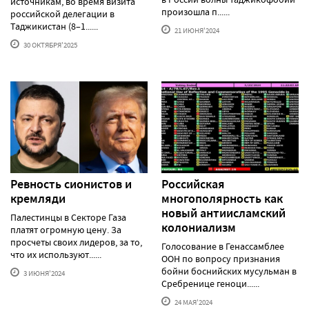
источникам, во время визита
произошла п......
российской делегации в
Таджикистан (8–1......
21 ИЮНЯ'2024
30 ОКТЯБРЯ'2025
Ревность сионистов и
Российская
кремляди
многополярность как
новый антиисламский
Палестинцы в Секторе Газа
колониализм
платят огромную цену. За
просчеты своих лидеров, за то,
Голосование в Генассамблее
что их используют......
ООН по вопросу признания
бойни боснийских мусульман в
3 ИЮНЯ'2024
Сребренице геноци......
24 МАЯ'2024