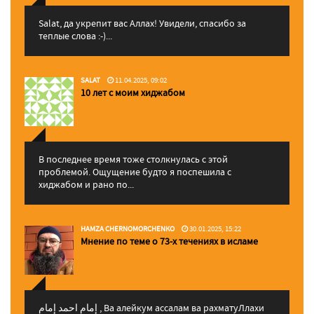
Salat, да укрепит вас Аллаx! Увидели, спасибо за
теплые слова :-)...
SALAT
11.04.2025, 09:02
10 лет с моим хиджабом
В последнее время тоже столкнулась с этой
проблемой. Ощущение будто я поспешила с
хиджабом и рано по...
HAMZA CHERNOMORCHENKO
30.01.2025, 15:22
Мнение по теме о 73-х течениях в исламе
إمام احمد إمام , Ва алейкум ассалам ва рахматуЛлахи