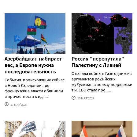
Азербайджан набирает
Россия "перепутала"
вес, а Европе нужна
Палестину с Ливией
последовательность
С начала войны в Газе одним из
аргументов роZийских
События, происходящие сейчас
муZульман в пользу поддержки
в Новой Каледонии, где
т.н. СВО стала про......
французские власти обвинили
в причастности к ид......
10 МАЯ'2024
17 МАЯ'2024