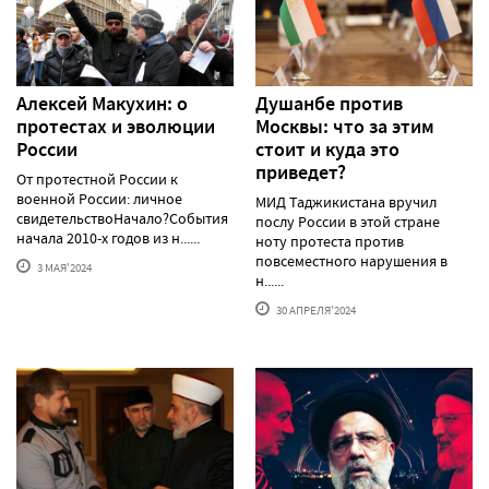
Алексей Макуxин: о
Душанбе против
протестаx и эволюции
Москвы: что за этим
России
стоит и куда это
приведет?
От протестной России к
военной России: личное
МИД Таджикистана вручил
свидетельствоНачало?События
послу России в этой стране
начала 2010-х годов из н......
ноту протеста против
повсеместного нарушения в
3 МАЯ'2024
н......
30 АПРЕЛЯ'2024