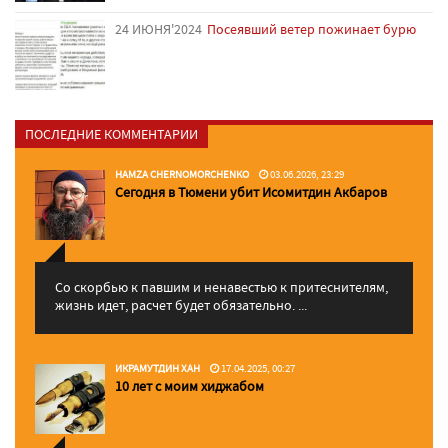
24 ИЮНЯ'2024
Посеявший ветер пожинает бурю
ПОСЛЕДНИЕ КОММЕНТАРИИ
HAMZA CHERNOMORCHENKO
03.06.2026, 23:29
Сегодня в Тюмени убит Исомитдин Акбаров
Со скорбью к павшим и ненавестью к притеснителям,
жизнь идет, расчет будет обязательно. ...
ИКРАМУТДИН ХАН
17.04.2025, 00:27
10 лет с моим хиджабом