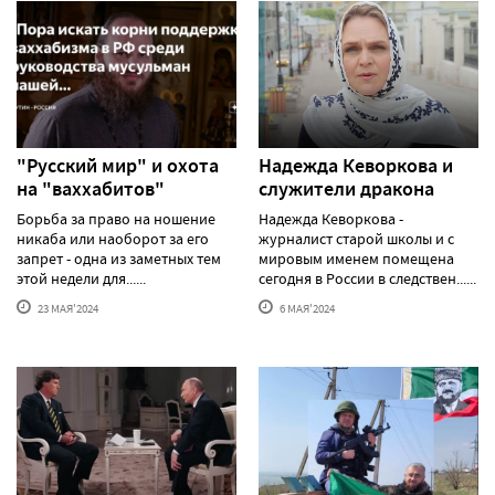
"Русский мир" и охота
Надежда Кеворкова и
на "ваххабитов"
служители дракона
Борьба за право на ношение
Надежда Кеворкова -
никаба или наоборот за его
журналист старой школы и с
запрет - одна из заметных тем
мировым именем помещена
этой недели для......
сегодня в России в следствен......
23 МАЯ'2024
6 МАЯ'2024