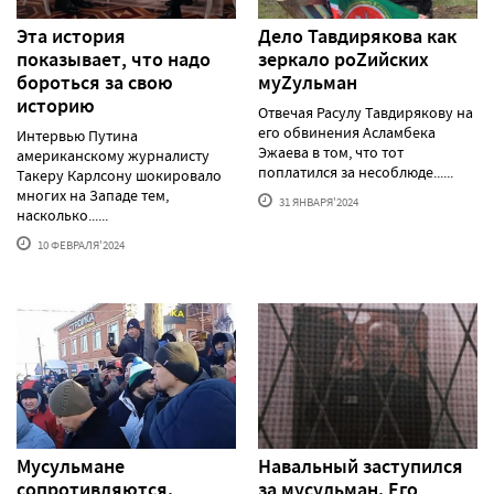
Эта история
Дело Тавдирякова как
показывает, что надо
зеркало роZийских
бороться за свою
муZульман
историю
Отвечая Расулу Тавдирякову на
его обвинения Асламбека
Интервью Путина
Эжаева в том, что тот
американскому журналисту
поплатился за несоблюде......
Такеру Карлсону шокировало
многих на Западе тем,
31 ЯНВАРЯ'2024
насколько......
10 ФЕВРАЛЯ'2024
Мусульмане
Навальный заступился
сопротивляются.
за мусульман. Его