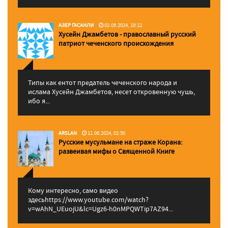
АЗЕР ГАСАНЛИ
02.09.2024, 19:12
Хусейн Джамбетов - православный русский
патриот чеченского происхождения
Типы как ентот предатель чеченского народа и
ислама Хусейн Джамбетов, несет откровенную чушь,
ибо я...
ARSLAN
11.06.2024, 02:50
Русские мусульмане на страже Корана:
pазвеивая мифы о Священной Книге
Кому интересно, само видео
здесьhttps://www.youtube.com/watch?
v=wAhN_UEuojU&lc=Ugz6-h0nMPQWTip7AZ94...