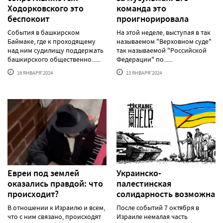
Ходорковского это
команда это
беспокоит
проигнорировала
События в башкирском
На этой неделе, выступая в так
Баймаке, где к проходящему
называемом "Верховном суде"
над ним судилищу поддержать
так называемой "Российской
башкирского общественно......
Федерации" по......
16 ЯНВАРЯ'2024
13 ЯНВАРЯ'2024
Евреи под землей
Украинско-
оказались правдой: что
палестинская
происходит?
солидарность возможна
В отношении к Израилю и всем,
После событий 7 октября в
что с ним связано, происходят
Израиле немалая часть