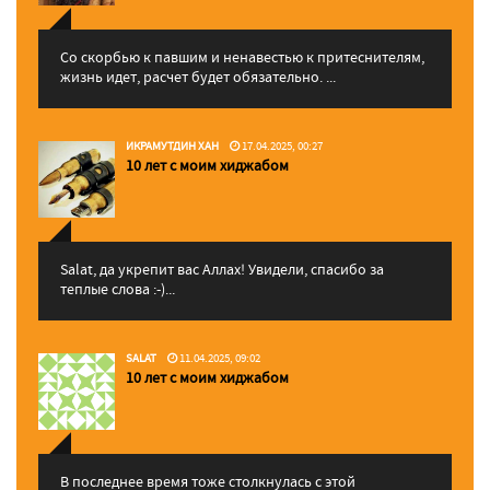
Со скорбью к павшим и ненавестью к притеснителям,
жизнь идет, расчет будет обязательно. ...
ИКРАМУТДИН ХАН
17.04.2025, 00:27
10 лет с моим хиджабом
Salat, да укрепит вас Аллаx! Увидели, спасибо за
теплые слова :-)...
SALAT
11.04.2025, 09:02
10 лет с моим хиджабом
В последнее время тоже столкнулась с этой