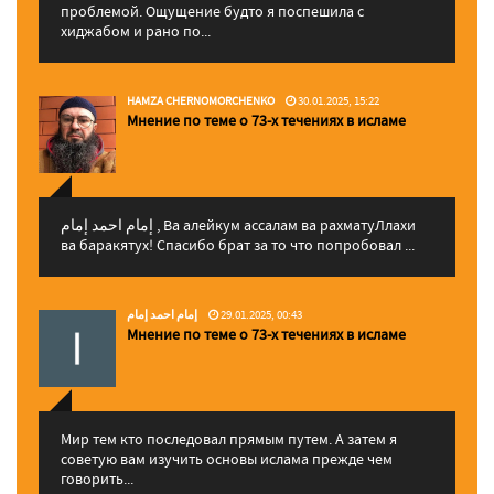
проблемой. Ощущение будто я поспешила с
хиджабом и рано по...
HAMZA CHERNOMORCHENKO
30.01.2025, 15:22
Мнение по теме о 73-х течениях в исламе
إمام احمد إمام , Ва алейкум ассалам ва рахматуЛлахи
ва баракятух! Спасибо брат за то что попробовал ...
إمام احمد إمام
29.01.2025, 00:43
Мнение по теме о 73-х течениях в исламе
Мир тем кто последовал прямым путем. А затем я
советую вам изучить основы ислама прежде чем
говорить...