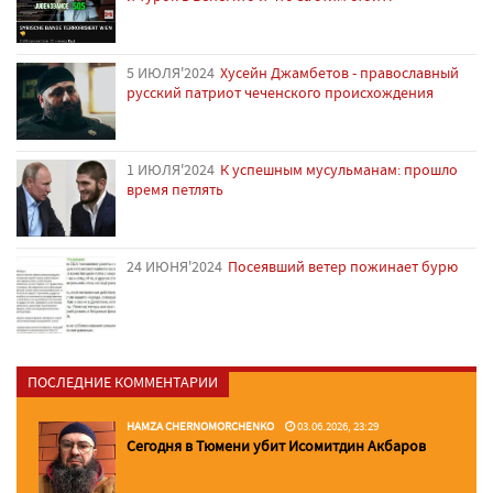
5 ИЮЛЯ'2024
Хусейн Джамбетов - православный
русский патриот чеченского происхождения
1 ИЮЛЯ'2024
К успешным мусульманам: прошло
время петлять
24 ИЮНЯ'2024
Посеявший ветер пожинает бурю
ПОСЛЕДНИЕ КОММЕНТАРИИ
HAMZA CHERNOMORCHENKO
03.06.2026, 23:29
Сегодня в Тюмени убит Исомитдин Акбаров