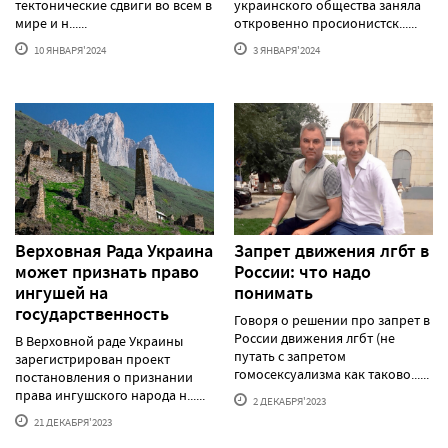
тектонические сдвиги во всем в
украинского общества заняла
мире и н......
откровенно просионистск......
10 ЯНВАРЯ'2024
3 ЯНВАРЯ'2024
Верховная Рада Украина
Запрет движения лгбт в
может признать право
России: что надо
ингушей на
понимать
государственность
Говоря о решении про запрет в
России движения лгбт (не
В Верховной раде Украины
путать с запретом
зарегистрирован проект
гомосексуализма как таково......
постановления о признании
права ингушского народа н......
2 ДЕКАБРЯ'2023
21 ДЕКАБРЯ'2023