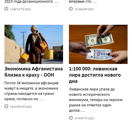
2023 года досанкционного......
впервые сто......
2 АВГУСТА'2023
23 ИЮНЯ'2023
Экономика Афганистана
1:100 000: ливанская
близка к краху - ООН
лира достигла нового
дна
Почти 34 миллиона афганцев
живут в нищете, а экономика
Ливанская лира упала до
страны находится на грани
нового исторического
краха, согласно но......
минимума, теперь на черном
рынке на отметке один
19 АПРЕЛЯ'2023
долла......
14 МАРТА'2023