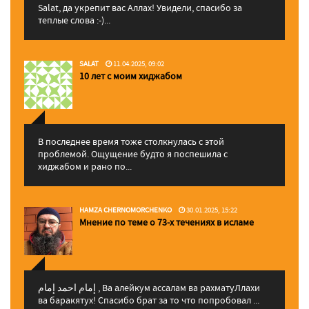
Salat, да укрепит вас Аллаx! Увидели, спасибо за
теплые слова :-)...
SALAT
11.04.2025, 09:02
10 лет с моим хиджабом
В последнее время тоже столкнулась с этой
проблемой. Ощущение будто я поспешила с
хиджабом и рано по...
HAMZA CHERNOMORCHENKO
30.01.2025, 15:22
Мнение по теме о 73-х течениях в исламе
إمام احمد إمام , Ва алейкум ассалам ва рахматуЛлахи
ва баракятух! Спасибо брат за то что попробовал ...