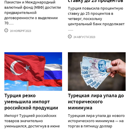
ставку до 25 процентов
Пакистан и Международный
валютный фонд (МВФ) достигли
Турция повысила процентную
предварительной
ставку до 25 процентов в
договоренности о выделении
четверг, поскольку
70......
центральный банк продолжает
......
16 НОЯБРЯ'2023
24 АВГУСТА'2023
Турция резко
Турецкая лира упала до
уменьшила импорт
исторического
российской продукции
минимума
Импорт Турцией российских
Турецкая лира упала до нового
товаров значительно
исторического минимума — на
уменьшился, достигнув в июне
торгах в пятницу доллар