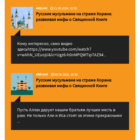
ARSLAN
11.06.2024, 02:50
Русские мусульмане на страже Корана:
pазвеивая мифы о Священной Книге
Кому интересно, само видео
здесьhttps://www.youtube.com/watch?
v=wAhN_UEuojU&lc=Ugz6-h0nMPQWTip7AZ94...
KRR AKK
09.06.2024, 18:56
Русские мусульмане на страже Корана:
pазвеивая мифы о Священной Книге
Пусть Аллах дарует нашим братьям лучшее месть в
раю. Не только Али и Иса стоят за этими прекрасными
...