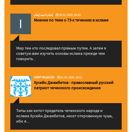
إمام احمد إمام
29.01.2025, 00:43
Мнение по теме о 73-х течениях в исламе
Мир тем кто последовал прямым путем. А затем я
советую вам изучить основы ислама прежде чем
говорить...
АЗЕР ГАСАНЛИ
02.09.2024, 19:12
Хусейн Джамбетов - православный русский
патриот чеченского происхождения
Типы как ентот предатель чеченского народа и
ислама Хусейн Джамбетов, несет откровенную чушь,
ибо я...