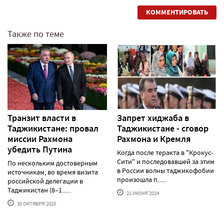
КОММЕНТИРОВАТЬ
Также по теме
Транзит власти в
Запрет хиджаба в
Таджикистане: провал
Таджикистане - сговор
миссии Рахмона
Рахмона и Кремля
убедить Путина
Когда после теракта в "Крокус-
Сити" и последовавшей за этим
По нескольким достоверным
в России волны таджикофобии
источникам, во время визита
произошла п......
российской делегации в
Таджикистан (8–1......
21 ИЮНЯ'2024
30 ОКТЯБРЯ'2025