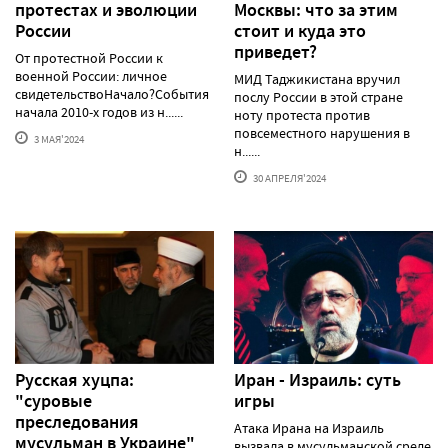
протестаx и эволюции
Москвы: что за этим
России
стоит и куда это
приведет?
От протестной России к
военной России: личное
МИД Таджикистана вручил
свидетельствоНачало?События
послу России в этой стране
начала 2010-х годов из н......
ноту протеста против
повсеместного нарушения в
3 МАЯ'2024
н......
30 АПРЕЛЯ'2024
Русская хуцпа:
Иран - Израиль: суть
"суровые
игры
преследования
Атака Ирана на Израиль
мусульман в Украине"
вызвала в мусульманской среде