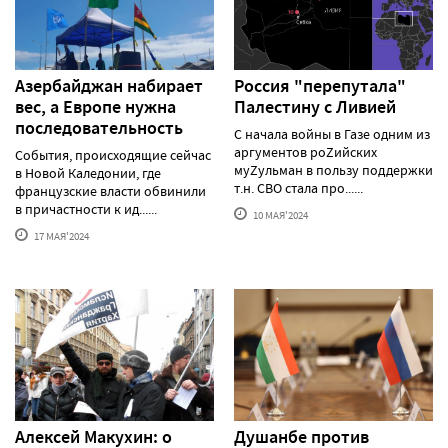
Азербайджан набирает
Россия "перепутала"
вес, а Европе нужна
Палестину с Ливией
последовательность
С начала войны в Газе одним из
аргументов роZийских
События, происходящие сейчас
муZульман в пользу поддержки
в Новой Каледонии, где
т.н. СВО стала про......
французские власти обвинили
в причастности к ид......
10 МАЯ'2024
17 МАЯ'2024
Алексей Макуxин: о
Душанбе против