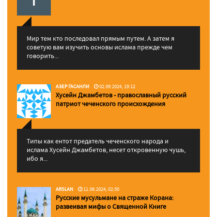
Мир тем кто последовал прямым путем. А затем я
советую вам изучить основы ислама прежде чем
говорить...
АЗЕР ГАСАНЛИ
02.09.2024, 19:12
Хусейн Джамбетов - православный русский
патриот чеченского происхождения
Типы как ентот предатель чеченского народа и
ислама Хусейн Джамбетов, несет откровенную чушь,
ибо я...
ARSLAN
11.06.2024, 02:50
Русские мусульмане на страже Корана:
pазвеивая мифы о Священной Книге