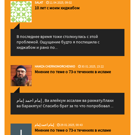
SALAT
11.04.2025, 09:02
10 лет с моим хиджабом
В последнее время тоже столкнулась с этой
проблемой. Ощущение будто я поспешила с
хиджабом и рано по...
HAMZA CHERNOMORCHENKO
30.01.2025, 15:22
Мнение по теме о 73-х течениях в исламе
إمام احمد إمام , Ва алейкум ассалам ва рахматуЛлахи
ва баракятух! Спасибо брат за то что попробовал ...
إمام احمد إمام
29.01.2025, 00:43
Мнение по теме о 73-х течениях в исламе