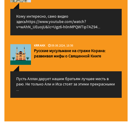
Кому интересно, само видео
здесьhttps://www.youtube.com/watch?
v=wAhN_UEuojU&lc=Ugz6-h0nMPQWTip7AZ94...
KRR AKK
09.06.2024, 18:56
Русские мусульмане на страже Корана:
pазвеивая мифы о Священной Книге
Пусть Аллах дарует нашим братьям лучшее месть в
раю. Не только Али и Иса стоят за этими прекрасными
...