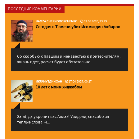
ПОСЛЕДНИЕ КОММЕНТАРИИ
HAMZA CHERNOMORCHENKO
03.06.2026, 23:29
Сегодня в Тюмени убит Исомитдин Акбаров
Со скорбью к павшим и ненавестью к притеснителям,
жизнь идет, расчет будет обязательно. ...
ИКРАМУТДИН ХАН
17.04.2025, 00:27
10 лет с моим хиджабом
Salat, да укрепит вас Аллаx! Увидели, спасибо за
теплые слова :-)...