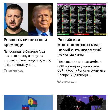
Ревность сионистов и
Российская
кремляди
многополярность как
новый антиисламский
Палестинцы в Секторе Газа
колониализм
платят огромную цену. За
просчеты своих лидеров, за то,
Голосование в Генассамблее
что их используют......
ООН по вопросу признания
бойни боснийских мусульман в
3 ИЮНЯ'2024
Сребренице геноци......
24 МАЯ'2024