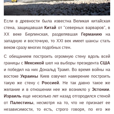
Если в древности была известна Великая китайская
стена, защищавшая
Китай
от "северных варваров", в
XX веке Берлинская, разделявшая
Германию
на
западную и восточную, то XXI век имеет шансы стать
веком сразу многих подобных стен.
С обещанием построить огромную стену вдоль всей
границы с
Мексикой
шел на выборы президента
США
и победил на них Дональд Трамп. Во время войны на
востоке
Украины
Киев озвучил намерение построить
такую же стену с
Россией
. Не так давно такое же
желание и в отношении нее же возникло у
Эстонии
.
Израиль
еще несколько лет назад отгородился стеной
от
Палестины
, несмотря на то, что не признает ее
независимости, то есть, строго говоря, по его же