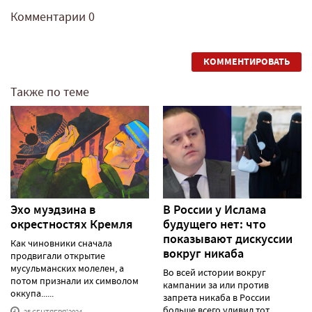
Комментарии
0
КОММЕНТИРОВАТЬ
Также по теме
Эхо муэдзина в
В России у Ислама
окрестностях Кремля
будущего нет: что
показывают дискуссии
Как чиновники сначала
вокруг никаба
продвигали открытие
мусульманских молелен, а
Во всей истории вокруг
потом признали их символом
кампании за или против
оккупа......
запрета никаба в России
больше всего удивил тот
25 СЕНТЯБРЯ'2024