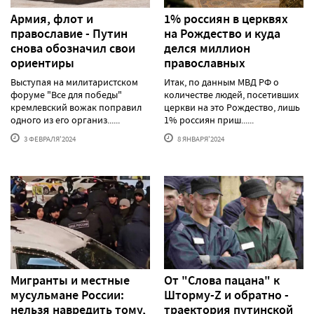
Армия, флот и
1% россиян в церквях
православие - Путин
на Рождество и куда
снова обозначил свои
делся миллион
ориентиры
православных
Выступая на милитаристском
Итак, по данным МВД РФ о
форуме "Все для победы"
количестве людей, посетивших
кремлевский вожак поправил
церкви на это Рождество, лишь
одного из его организ......
1% россиян приш......
3 ФЕВРАЛЯ'2024
8 ЯНВАРЯ'2024
Мигранты и местные
От "Слова пацана" к
мусульмане России:
Шторму-Z и обратно -
нельзя навредить тому,
траектория путинской