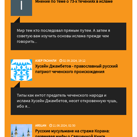
Мнение по теме о 73-х течениях в исламе
Мир тем кто последовал прямым путем. А затем я
советую вам изучить основы ислама прежде чем
говорить...
АЗЕР ГАСАНЛИ
02.09.2024, 19:12
Хусейн Джамбетов - православный русский
патриот чеченского происхождения
Типы как ентот предатель чеченского народа и
ислама Хусейн Джамбетов, несет откровенную чушь,
ибо я...
ARSLAN
11.06.2024, 02:50
Русские мусульмане на страже Корана:
pазвеивая мифы о Священной Книге