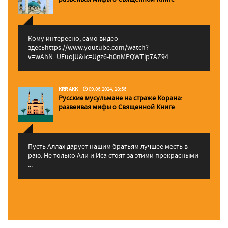
Кому интересно, само видео
здесьhttps://www.youtube.com/watch?
v=wAhN_UEuojU&lc=Ugz6-h0nMPQWTip7AZ94...
KRR AKK
09.06.2024, 18:56
Русские мусульмане на страже Корана:
pазвеивая мифы о Священной Книге
Пусть Аллах дарует нашим братьям лучшее месть в
раю. Не только Али и Иса стоят за этими прекрасными
...