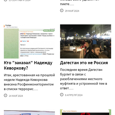
пиете......
29 МАЯ'2024
Кто "заказал" Надежду
Дагестан это не Россия
Кеворкову?
Последнее время Дагестан
бурлит в связи с
Итак, арестованная на прошлой
разоблачениями местного
неделе Надежда Кеворкова
муфтията и устроенной тем в
внесена Росфинмониторингом
ответ......
в списки террорис......
8 АПРЕЛЯ'2024
14 МАЯ'2024