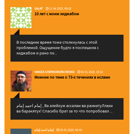
SALAT
11.04.2025, 09:02
10 лет с моим хиджабом
В последнее время тоже столкнулась с этой
проблемой. Ощущение будто я поспешила с
хиджабом и рано по...
HAMZA CHERNOMORCHENKO
30.01.2025, 15:22
Мнение по теме о 73-х течениях в исламе
إمام احمد إمام , Ва алейкум ассалам ва рахматуЛлахи
ва баракятух! Спасибо брат за то что попробовал ...
إمام احمد إمام
29.01.2025, 00:43