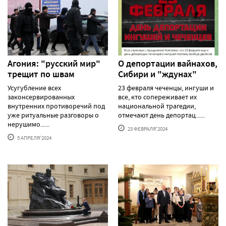
Агония: "русский мир"
О депортации вайнахов,
трещит по швам
Сибири и "ждунах"
Усугубление всех
23 февраля чеченцы, ингуши и
законсервированных
все, кто сопереживает их
внутренних противоречий под
национальной трагедии,
уже ритуальные разговоры о
отмечают день депортац......
нерушимо......
23 ФЕВРАЛЯ'2024
5 АПРЕЛЯ'2024