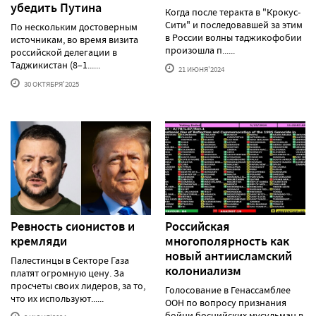
убедить Путина
Когда после теракта в "Крокус-
Сити" и последовавшей за этим
По нескольким достоверным
в России волны таджикофобии
источникам, во время визита
произошла п......
российской делегации в
Таджикистан (8–1......
21 ИЮНЯ'2024
30 ОКТЯБРЯ'2025
Ревность сионистов и
Российская
кремляди
многополярность как
новый антиисламский
Палестинцы в Секторе Газа
колониализм
платят огромную цену. За
просчеты своих лидеров, за то,
Голосование в Генассамблее
что их используют......
ООН по вопросу признания
бойни боснийских мусульман в