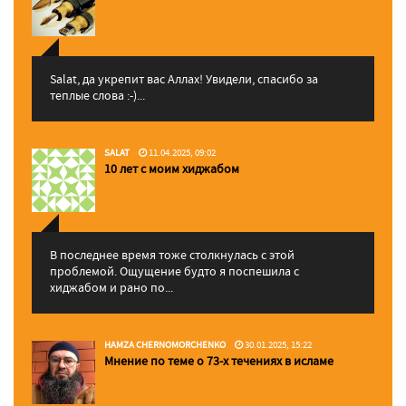
Salat, да укрепит вас Аллаx! Увидели, спасибо за
теплые слова :-)...
SALAT
11.04.2025, 09:02
10 лет с моим хиджабом
В последнее время тоже столкнулась с этой
проблемой. Ощущение будто я поспешила с
хиджабом и рано по...
HAMZA CHERNOMORCHENKO
30.01.2025, 15:22
Мнение по теме о 73-х течениях в исламе