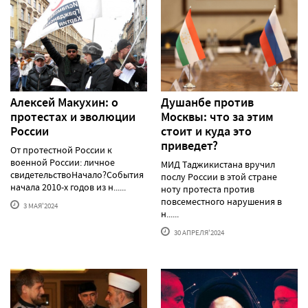
Алексей Макуxин: о
Душанбе против
протестаx и эволюции
Москвы: что за этим
России
стоит и куда это
приведет?
От протестной России к
военной России: личное
МИД Таджикистана вручил
свидетельствоНачало?События
послу России в этой стране
начала 2010-х годов из н......
ноту протеста против
повсеместного нарушения в
3 МАЯ'2024
н......
30 АПРЕЛЯ'2024