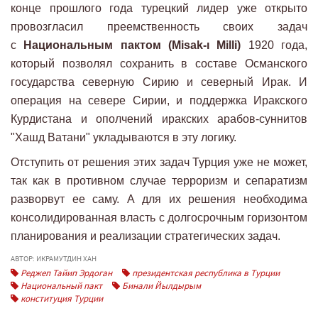
конце прошлого года турецкий лидер уже открыто
провозгласил преемственность своих задач
с
Национальным пактом (Misak-ı Milli)
1920 года,
который позволял сохранить в составе Османского
государства северную Сирию и северный Ирак. И
операция на севере Сирии, и поддержка Иракского
Курдистана и ополчений иракских арабов-суннитов
"Хашд Ватани" укладываются в эту логику.
Отступить от решения этих задач Турция уже не может,
так как в противном случае терроризм и сепаратизм
разворвут ее саму. А для их решения необходима
консолидированная власть с долгосрочным горизонтом
планирования и реализации стратегических задач.
АВТОР: ИКРАМУТДИН ХАН
Реджеп Тайип Эрдоган
президентская республика в Турции
Национальный пакт
Бинали Йылдырым
конституция Турции