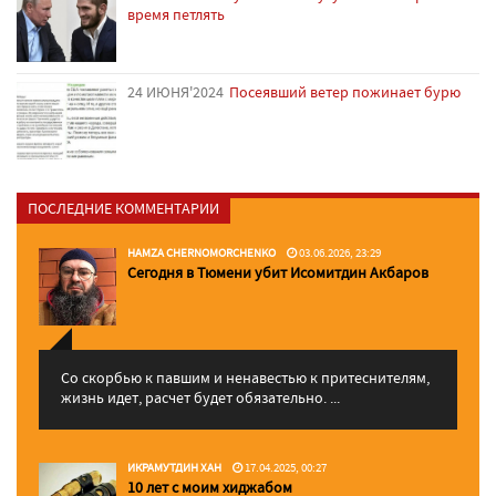
время петлять
24 ИЮНЯ'2024
Посеявший ветер пожинает бурю
ПОСЛЕДНИЕ КОММЕНТАРИИ
HAMZA CHERNOMORCHENKO
03.06.2026, 23:29
Сегодня в Тюмени убит Исомитдин Акбаров
Со скорбью к павшим и ненавестью к притеснителям,
жизнь идет, расчет будет обязательно. ...
ИКРАМУТДИН ХАН
17.04.2025, 00:27
10 лет с моим хиджабом