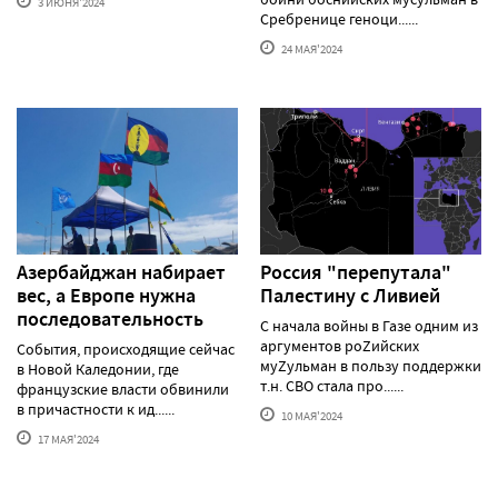
3 ИЮНЯ'2024
Сребренице геноци......
24 МАЯ'2024
Азербайджан набирает
Россия "перепутала"
вес, а Европе нужна
Палестину с Ливией
последовательность
С начала войны в Газе одним из
аргументов роZийских
События, происходящие сейчас
муZульман в пользу поддержки
в Новой Каледонии, где
т.н. СВО стала про......
французские власти обвинили
в причастности к ид......
10 МАЯ'2024
17 МАЯ'2024