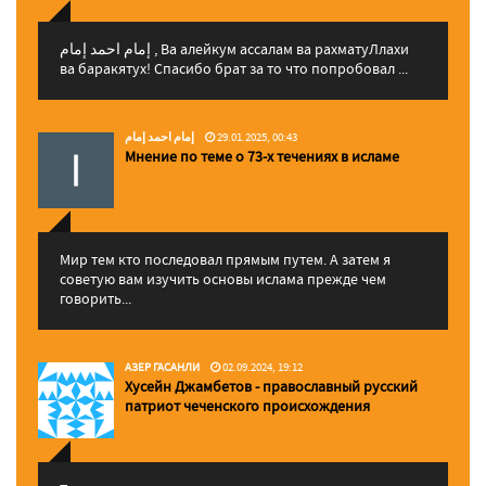
إمام احمد إمام , Ва алейкум ассалам ва рахматуЛлахи
ва баракятух! Спасибо брат за то что попробовал ...
إمام احمد إمام
29.01.2025, 00:43
Мнение по теме о 73-х течениях в исламе
Мир тем кто последовал прямым путем. А затем я
советую вам изучить основы ислама прежде чем
говорить...
АЗЕР ГАСАНЛИ
02.09.2024, 19:12
Хусейн Джамбетов - православный русский
патриот чеченского происхождения