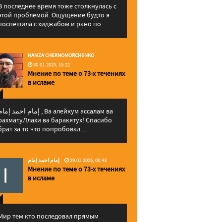
В последнее время тоже столкнулась с
этой проблемой. Ощущение будто я
поспешила с хиджабом и рано по...
HAMZA CHERNOMORCHENKO
30.01.2025, 15:22
Мнение по теме о 73-х течениях
в исламе
إمام احمد إما , Ва алейкум ассалам ва
рахматуЛлахи ва баракятух! Спасибо
брат за то что попробовал ...
إمام احمد إمام
29.01.2025, 00:43
Мнение по теме о 73-х течениях
в исламе
Мир тем кто последовал прямым