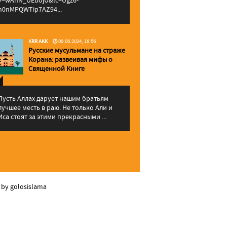
v=wAhN_UEuojU&lc=Ugz6-
h0nMPQWTip7AZ94...
KRR AKK
09.06.2024, 18:56
Русские мусульмане на страже
Корана: pазвеивая мифы о
Священной Книге
Пусть Аллах дарует нашим братьям
лучшее месть в раю. Не только Али и
Иса стоят за этими прекрасными ...
 by golosislama