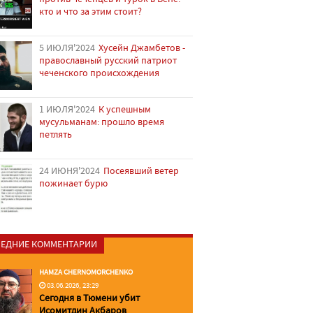
кто и что за этим стоит?
5 ИЮЛЯ'2024
Хусейн Джамбетов -
православный русский патриот
чеченского происхождения
1 ИЮЛЯ'2024
К успешным
мусульманам: прошло время
петлять
24 ИЮНЯ'2024
Посеявший ветер
пожинает бурю
ЕДНИЕ КОММЕНТАРИИ
HAMZA CHERNOMORCHENKO
03.06.2026, 23:29
Сегодня в Тюмени убит
Исомитдин Акбаров