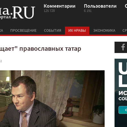
Комментарии
Пользователи
125 728
6 191
КА
ПРОСВЕЩЕНИЕ
СОБЫТИЯ
ИХ НРАВЫ
ЭКОНОМИКА
СР
щает" православных татар
 2