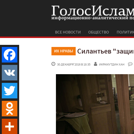
ВСЕ НОВОСТИ
ОБЩЕСТВО
ПОЛИТИ
Силантьев "защи
ИХ НРАВЫ
 30 ДЕКАБРЯ'2016 В 18:35
ИКРАМУТДИН ХАН
Facebook
VK
Twitter
Odnoklassniki