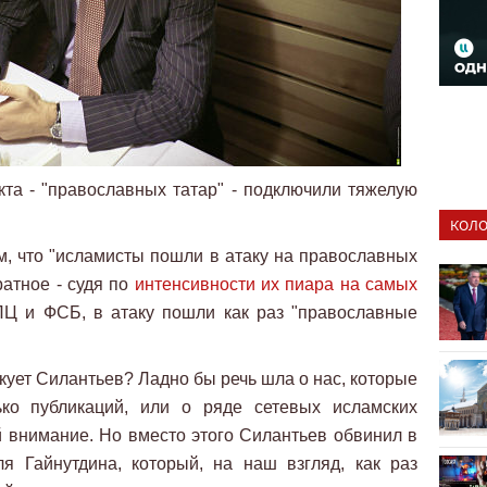
та - "православных татар" - подключили тяжелую
КОЛО
м, что "исламисты пошли в атаку на православных
атное - судя по
интенсивности их пиара на самых
ПЦ и ФСБ, в атаку пошли как раз "православные
лкует Силантьев? Ладно бы речь шла о нас, которые
ько публикаций, или о ряде сетевых исламских
й внимание. Но вместо этого Силантьев обвинил в
я Гайнутдина, который, на наш взгляд, как раз