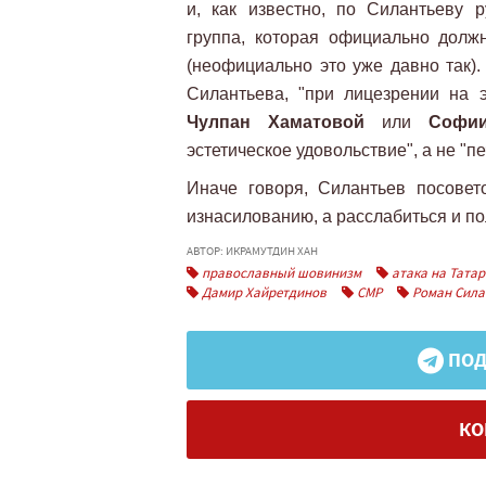
и, как известно, по Силантьеву 
группа, которая официально долж
(неофициально это уже давно так).
Силантьева, "при лицезрении на 
Чулпан Хаматовой
или
Софии 
эстетическое удовольствие", а не "
Иначе говоря, Силантьев посовет
изнасилованию, а расслабиться и по
АВТОР: ИКРАМУТДИН ХАН
православный шовинизм
атака на Татар
Дамир Хайретдинов
СМР
Роман Сила
ПОД
КО