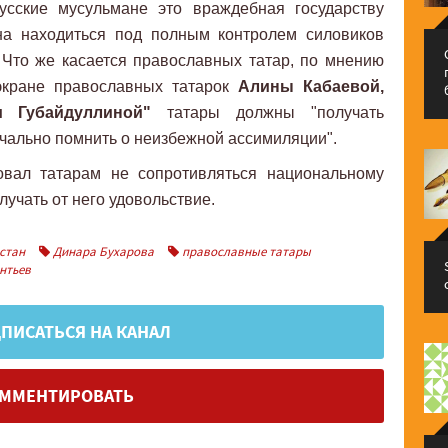
русские мусульмане это враждебная государству
на находиться под полным контролем силовиков
 Что же касается православных татар, по мнению
экране православных татарок
Алины Кабаевой,
Губайдуллиной"
татары должны "получать
печально помнить о неизбежной ассимиляции".
овал татарам не сопротивляться национальному
лучать от него удовольствие.
стан
Динара Бухарова
православные татары
нтьев
ПИСАТЬСЯ НА КАНАЛ
ММЕНТИРОВАТЬ