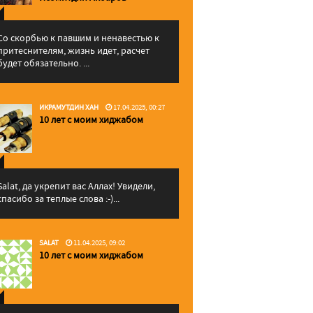
Со скорбью к павшим и ненавестью к
притеснителям, жизнь идет, расчет
будет обязательно. ...
ИКРАМУТДИН ХАН
17.04.2025, 00:27
10 лет с моим хиджабом
Salat, да укрепит вас Аллаx! Увидели,
спасибо за теплые слова :-)...
SALAT
11.04.2025, 09:02
10 лет с моим хиджабом