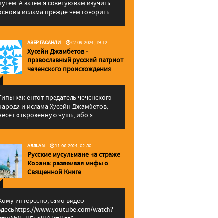
путем. А затем я советую вам изучить
основы ислама прежде чем говорить...
АЗЕР ГАСАНЛИ
02.09.2024, 19:12
Хусейн Джамбетов -
православный русский патриот
чеченского происхождения
Типы как ентот предатель чеченского
народа и ислама Хусейн Джамбетов,
несет откровенную чушь, ибо я...
ARSLAN
11.06.2024, 02:50
Русские мусульмане на страже
Корана: pазвеивая мифы о
Священной Книге
Кому интересно, само видео
здесьhttps://www.youtube.com/watch?