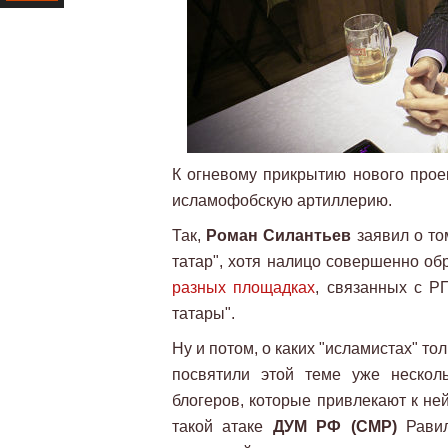
Ресурс
К огневому прикрытию нового проек
исламофобскую артиллерию.
Так,
Роман Силантьев
заявил о то
татар", хотя налицо совершенно обр
разных площадках
, связанных с Р
татары".
Ну и потом, о каких "исламистах" то
посвятили этой теме уже нескол
блогеров, которые привлекают к не
такой атаке
ДУМ РФ (СМР)
Равил