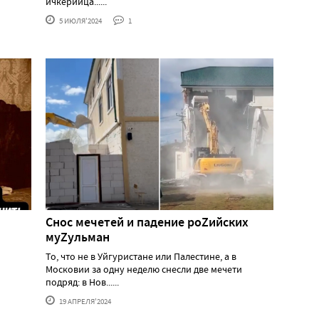
ичкерийца......
5 ИЮЛЯ'2024
1
Снос мечетей и падение роZийских
муZульман
То, что не в Уйгуристане или Палестине, а в
Московии за одну неделю снесли две мечети
подряд: в Нов......
19 АПРЕЛЯ'2024