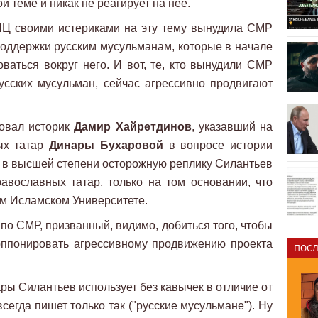
й теме и никак не реагирует на нее.
РПЦ своими истериками на эту тему вынудила СМР
поддержки русским мусульманам, которые в начале
ваться вокруг него. И вот, те, кто вынудили СМР
усских мусульман, сейчас агрессивно продвигают
ровал историк
Дамир Хайретдинов
, указавший на
ых татар
Динары Бухаровой
в вопросе истории
о в высшей степени осторожную реплику Силантьев
авославных татар, только на том основании, что
м Исламском Университете.
 по СМР, призванный, видимо, добиться того, чтобы
оппонировать агрессивному продвижению проекта
ПОСЛ
ры Силантьев использует без кавычек в отличие от
сегда пишет только так ("русские мусульмане"). Ну