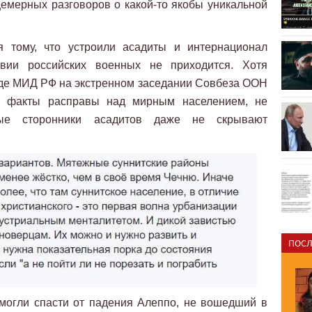
емерных разговоров о какой-то якобы уникальной
я тому, что устроили асадиты и интернационал
твии российских военных не приходится. Хотя
иде МИД РФ на экстренном заседании Совбеза ООН
е факты расправы над мирным населением, не
ые сторонники асадитов даже не скрывают
ПОСЛ
смогли спасти от падения Алеппо, не вошедший в