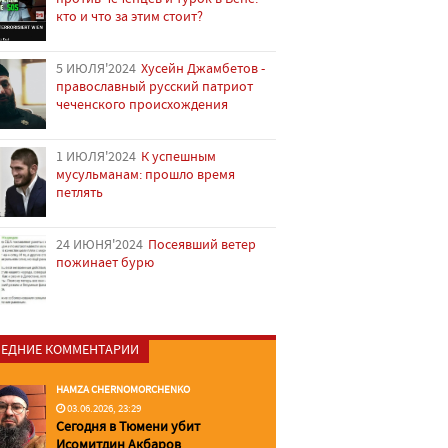
кто и что за этим стоит?
5 ИЮЛЯ'2024
Хусейн Джамбетов -
православный русский патриот
чеченского происхождения
1 ИЮЛЯ'2024
К успешным
мусульманам: прошло время
петлять
24 ИЮНЯ'2024
Посеявший ветер
пожинает бурю
ЕДНИЕ КОММЕНТАРИИ
HAMZA CHERNOMORCHENKO
03.06.2026, 23:29
Сегодня в Тюмени убит
Исомитдин Акбаров