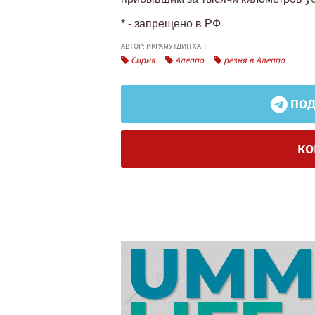
* - запрещено в РФ
АВТОР: ИКРАМУТДИН ХАН
Сирия
Алеппо
резня в Алеппо
ПОД
КО