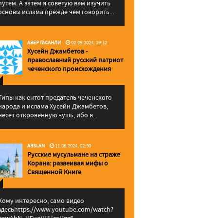
путем. А затем я советую вам изучить
основы ислама прежде чем говорить...
АЗЕР ГАСАНЛИ
02.09.2024, 19:12
Хусейн Джамбетов -
православный русский патриот
чеченского происхождения
Типы как ентот предатель чеченского
народа и ислама Хусейн Джамбетов,
несет откровенную чушь, ибо я...
ARSLAN
11.06.2024, 02:50
Русские мусульмане на страже
Корана: pазвеивая мифы о
Священной Книге
Кому интересно, само видео
здесьhttps://www.youtube.com/watch?