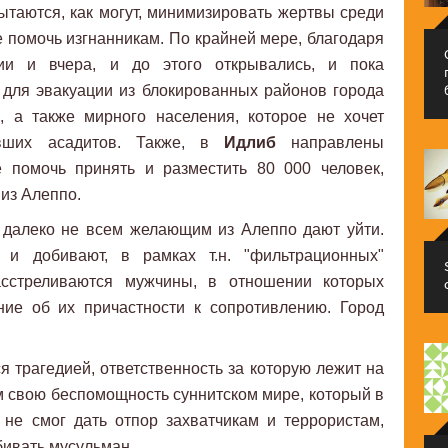
ытаются, как могут, минимизировать жертвы среди
е помочь изгнанникам. По крайней мере, благодаря
ии и вчера, и до этого открывались, и пока
для эвакуации из блокированных районов города
, а также мирного населения, которое не хочет
евших асадитов. Также, в
Идлиб
направлены
е помочь принять и разместить 80 000 человек,
из Алеппо.
о далеко не всем желающим из Алеппо дают уйти.
 и добивают, в рамках т.н. "фильтрационных"
сстреливаются мужчины, в отношении которых
ние об их причастности к сопротивлению. Город
я трагедией, ответственность за которую лежит на
 свою беспомощность суннитском мире, который в
не смог дать отпор захватчикам и террористам,
бивать мусульман.