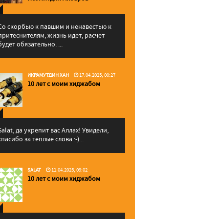
Со скорбью к павшим и ненавестью к
притеснителям, жизнь идет, расчет
будет обязательно. ...
ИКРАМУТДИН ХАН
17.04.2025, 00:27
10 лет с моим хиджабом
Salat, да укрепит вас Аллаx! Увидели,
спасибо за теплые слова :-)...
SALAT
11.04.2025, 09:02
10 лет с моим хиджабом