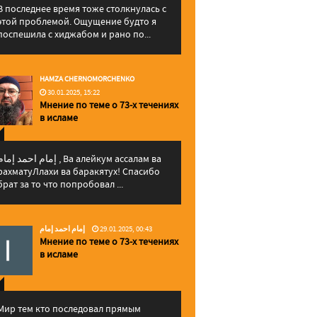
В последнее время тоже столкнулась с
этой проблемой. Ощущение будто я
поспешила с хиджабом и рано по...
HAMZA CHERNOMORCHENKO
30.01.2025, 15:22
Мнение по теме о 73-х течениях
в исламе
إمام احمد إما , Ва алейкум ассалам ва
рахматуЛлахи ва баракятух! Спасибо
брат за то что попробовал ...
إمام احمد إمام
29.01.2025, 00:43
Мнение по теме о 73-х течениях
в исламе
Мир тем кто последовал прямым