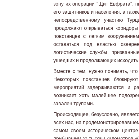
зону их операции "Щит Евфрата", п
его защитников и населения, а такж
непосредственному участию Турц
продолжают открываться коридоры 
повстанцев с легким вооружением
оставаться под властью озвер
логистические службы, призванны
ушедших и продолжающих исходить 
Вместе с тем, нужно понимать, чт
Некоторых повстанцев блокируют
мероприятий задерживаются и ра
возникает хоть малейшее подозре
завален трупами.
Происходящее, безусловно, являетс
всех нас, на продемонстрировавшем
самом своем историческом центре 
прибывшим за тысячи километров у