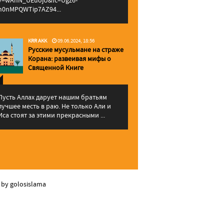
v=wAhN_UEuojU&lc=Ugz6-
h0nMPQWTip7AZ94...
KRR AKK
09.06.2024, 18:56
Русские мусульмане на страже
Корана: pазвеивая мифы о
Священной Книге
Пусть Аллах дарует нашим братьям
лучшее месть в раю. Не только Али и
Иса стоят за этими прекрасными ...
 by golosislama