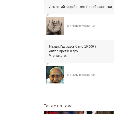
Дементий Корябочкин-Преображенски, г
17 ДЕКАБРЯ'2016 В 11:48
Махди, Где здесь было 10 000 ?
Автор врет и я вру.
Что такого.
19 ДЕКАБРЯ'2016 В 17:37
Также по теме