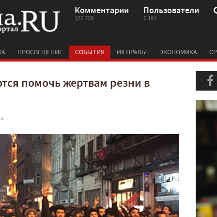
Комментарии
Пользователи
125 728
6 191
КА
ПРОСВЕЩЕНИЕ
СОБЫТИЯ
ИХ НРАВЫ
ЭКОНОМИКА
СР
тся помочь жертвам резни в
 5