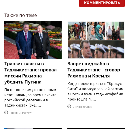
КОММЕНТИРОВАТЬ
Также по теме
Транзит власти в
Запрет хиджаба в
Таджикистане: провал
Таджикистане - сговор
миссии Рахмона
Рахмона и Кремля
убедить Путина
Когда после теракта в "Крокус-
Сити" и последовавшей за этим
По нескольким достоверным
в России волны таджикофобии
источникам, во время визита
произошла п......
российской делегации в
Таджикистан (8–1......
21 ИЮНЯ'2024
30 ОКТЯБРЯ'2025