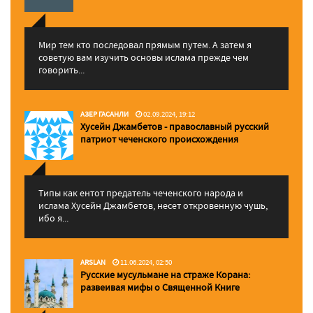
Мир тем кто последовал прямым путем. А затем я
советую вам изучить основы ислама прежде чем
говорить...
АЗЕР ГАСАНЛИ
02.09.2024, 19:12
Хусейн Джамбетов - православный русский
патриот чеченского происхождения
Типы как ентот предатель чеченского народа и
ислама Хусейн Джамбетов, несет откровенную чушь,
ибо я...
ARSLAN
11.06.2024, 02:50
Русские мусульмане на страже Корана:
pазвеивая мифы о Священной Книге