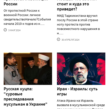
России
стоит и куда это
приведет?
От протестной России к
военной России: личное
МИД Таджикистана вручил
свидетельствоНачало?События
послу России в этой стране
начала 2010-х годов из н......
ноту протеста против
повсеместного нарушения в
3 МАЯ'2024
н......
30 АПРЕЛЯ'2024
Русская хуцпа:
Иран - Израиль: суть
"суровые
игры
преследования
Атака Ирана на Израиль
мусульман в Украине"
вызвала в мусульманской среде