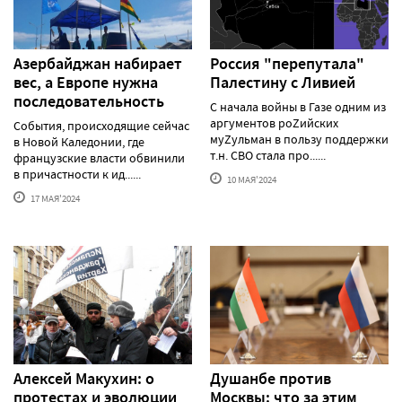
Азербайджан набирает
Россия "перепутала"
вес, а Европе нужна
Палестину с Ливией
последовательность
С начала войны в Газе одним из
аргументов роZийских
События, происходящие сейчас
муZульман в пользу поддержки
в Новой Каледонии, где
т.н. СВО стала про......
французские власти обвинили
в причастности к ид......
10 МАЯ'2024
17 МАЯ'2024
Алексей Макуxин: о
Душанбе против
протестаx и эволюции
Москвы: что за этим