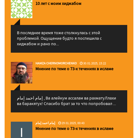
10 лет с моим хиджабом
В последнее время тоже столкнулась с этой
проблемой. Ощущение будто я поспешила с
хиджабом и рано по...
HAMZA CHERNOMORCHENKO
30.01.2025, 15:22
Мнение по теме о 73-х течениях в исламе
إمام احمد إمام , Ва алейкум ассалам ва рахматуЛлахи
ва баракятух! Спасибо брат за то что попробовал ...
إمام احمد إمام
29.01.2025, 00:43
Мнение по теме о 73-х течениях в исламе