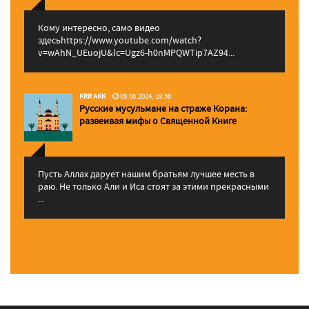
Кому интересно, само видео
здесьhttps://www.youtube.com/watch?
v=wAhN_UEuojU&lc=Ugz6-h0nMPQWTip7AZ94...
KRR AKK
09.06.2024, 18:56
Русские мусульмане на страже Корана:
pазвеивая мифы о Священной Книге
Пусть Аллах дарует нашим братьям лучшее месть в
раю. Не только Али и Иса стоят за этими прекрасными
...