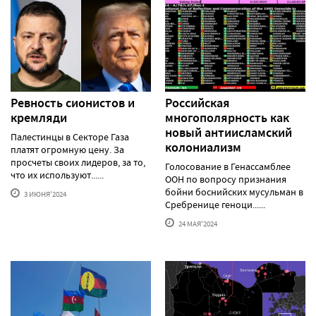
Ревность сионистов и
Российская
кремляди
многополярность как
новый антиисламский
Палестинцы в Секторе Газа
колониализм
платят огромную цену. За
просчеты своих лидеров, за то,
Голосование в Генассамблее
что их используют......
ООН по вопросу признания
бойни боснийских мусульман в
3 ИЮНЯ'2024
Сребренице геноци......
24 МАЯ'2024