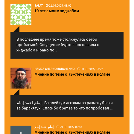
SALAT
11.04.2025, 09:02
10 лет с моим хиджабом
В последнее время тоже столкнулась с этой
проблемой. Ощущение будто я поспешила с
хиджабом и рано по...
HAMZA CHERNOMORCHENKO
30.01.2025, 15:22
Мнение по теме о 73-х течениях в исламе
إمام احمد إمام , Ва алейкум ассалам ва рахматуЛлахи
ва баракятух! Спасибо брат за то что попробовал ...
إمام احمد إمام
29.01.2025, 00:43
Мнение по теме о 73-х течениях в исламе