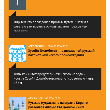
Мир тем кто последовал прямым путем. А затем я
советую вам изучить основы ислама прежде чем
говорить...
АЗЕР ГАСАНЛИ
02.09.2024, 19:12
Хусейн Джамбетов - православный русский
патриот чеченского происхождения
Типы как ентот предатель чеченского народа и
ислама Хусейн Джамбетов, несет откровенную чушь,
ибо я...
ARSLAN
11.06.2024, 02:50
Русские мусульмане на страже Корана:
pазвеивая мифы о Священной Книге