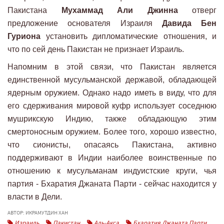
Пакистана
Мухаммад Али Джинна
отверг
предложение основателя Израиля
Давида Бен
Гуриона
установить дипломатические отношения, и
что по сей день Пакистан не признает Израиль.
Напомним в этой связи, что Пакистан является
единственной мусульманской державой, обладающей
ядерным оружием. Однако надо иметь в виду, что для
его сдерживания мировой куфр использует соседнюю
мушрикскую Индию, также обладающую этим
смертоносным оружием. Более того, хорошо известно,
что сионисты, опасаясь Пакистана, активно
поддерживают в Индии наиболее воинственные по
отношению к мусульманам индуистские круги, чья
партия - Бхаратия Джаната Парти - сейчас находится у
власти в Дели.
АВТОР: ИКРАМУТДИН ХАН
Израиль
Пакистан
Аль-Акса
Бхаратия Джаната Парти