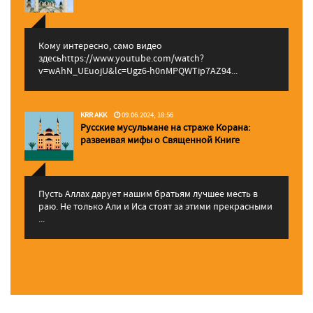
Кому интересно, само видео
здесьhttps://www.youtube.com/watch?
v=wAhN_UEuojU&lc=Ugz6-h0nMPQWTip7AZ94...
KRR AKK
09.06.2024, 18:56
Русские мусульмане на страже Корана:
pазвеивая мифы о Священной Книге
Пусть Аллах дарует нашим братьям лучшее месть в
раю. Не только Али и Иса стоят за этими прекрасными
...