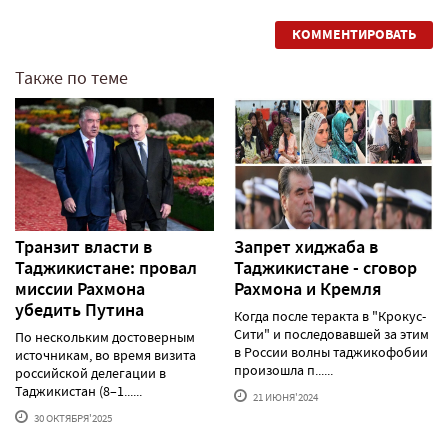
КОММЕНТИРОВАТЬ
Также по теме
Транзит власти в
Запрет хиджаба в
Таджикистане: провал
Таджикистане - сговор
миссии Рахмона
Рахмона и Кремля
убедить Путина
Когда после теракта в "Крокус-
Сити" и последовавшей за этим
По нескольким достоверным
в России волны таджикофобии
источникам, во время визита
произошла п......
российской делегации в
Таджикистан (8–1......
21 ИЮНЯ'2024
30 ОКТЯБРЯ'2025