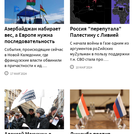
Азербайджан набирает
Россия "перепутала"
вес, а Европе нужна
Палестину с Ливией
последовательность
С начала войны в Газе одним из
аргументов роZийских
События, происходящие сейчас
муZульман в пользу поддержки
в Новой Каледонии, где
т.н. СВО стала про......
французские власти обвинили
в причастности к ид......
10 МАЯ'2024
17 МАЯ'2024
Алексей Макуxин: о
Душанбе против