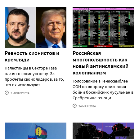
Ревность сионистов и
Российская
кремляди
многополярность как
новый антиисламский
Палестинцы в Секторе Газа
колониализм
платят огромную цену. За
просчеты своих лидеров, за то,
Голосование в Генассамблее
что их используют......
ООН по вопросу признания
бойни боснийских мусульман в
3 ИЮНЯ'2024
Сребренице геноци......
24 МАЯ'2024