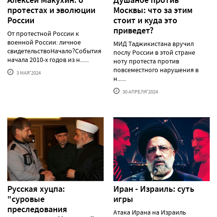
протестаx и эволюции
Москвы: что за этим
России
стоит и куда это
приведет?
От протестной России к
военной России: личное
МИД Таджикистана вручил
свидетельствоНачало?События
послу России в этой стране
начала 2010-х годов из н......
ноту протеста против
повсеместного нарушения в
3 МАЯ'2024
н......
30 АПРЕЛЯ'2024
Русская хуцпа:
Иран - Израиль: суть
"суровые
игры
преследования
Атака Ирана на Израиль