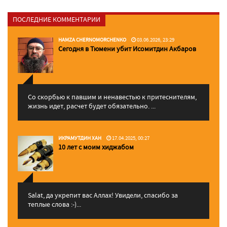
ПОСЛЕДНИЕ КОММЕНТАРИИ
HAMZA CHERNOMORCHENKO
03.06.2026, 23:29
Сегодня в Тюмени убит Исомитдин Акбаров
Со скорбью к павшим и ненавестью к притеснителям,
жизнь идет, расчет будет обязательно. ...
ИКРАМУТДИН ХАН
17.04.2025, 00:27
10 лет с моим хиджабом
Salat, да укрепит вас Аллаx! Увидели, спасибо за
теплые слова :-)...