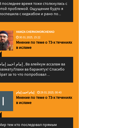
В последнее время тоже столкнулась с
этой проблемой. Ощущение будто я
поспешила с хиджабом и рано по...
HAMZA CHERNOMORCHENKO
30.01.2025, 15:22
Мнение по теме о 73-х течениях
в исламе
إمام احمد إما , Ва алейкум ассалам ва
рахматуЛлахи ва баракятух! Спасибо
брат за то что попробовал ...
إمام احمد إمام
29.01.2025, 00:43
Мнение по теме о 73-х течениях
в исламе
Мир тем кто последовал прямым