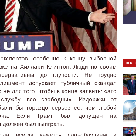
экспертов, особенно к концу выборной
КОЛО
авке на Хиллари Клинтон. Люди по своим
нсервативны до глупости. Не трудно
блишмент допускает публичный скандал
 не для того, чтобы в конце заявить: «это
службу, все свободны». Издержки от
были бы гораздо серьёзнее, чем любой
лона. Если Трамп был допущен на
н должен был выиграть.
ода всегда кажутся словоблудием и