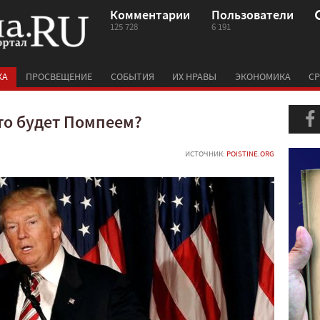
Комментарии
Пользователи
125 728
6 191
КА
ПРОСВЕЩЕНИЕ
СОБЫТИЯ
ИХ НРАВЫ
ЭКОНОМИКА
СР
то будет Помпеем?
ИСТОЧНИК:
POISTINE.ORG