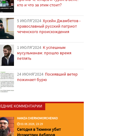
кто и что за этим стоит?
5 ИЮЛЯ'2024
Хусейн Джамбетов -
православный русский патриот
чеченского происхождения
1 ИЮЛЯ'2024
К успешным
мусульманам: прошло время
петлять
24 ИЮНЯ'2024
Посеявший ветер
пожинает бурю
ЕДНИЕ КОММЕНТАРИИ
HAMZA CHERNOMORCHENKO
03.06.2026, 23:29
Сегодня в Тюмени убит
Исомитдин Акбаров