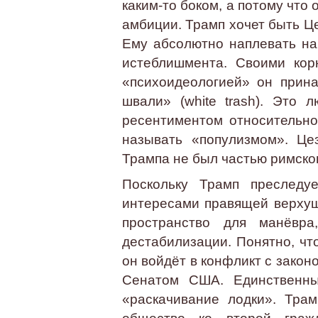
каким-то боком, а потому что
амбиции. Трамп хочет быть Ц
Ему абсолютно наплевать на
истеблишмента. Своими корн
«психоидеологией» он прин
швали» (white trash). Это
ресентиментом относительно
называть «популизмом». Це
Трампа не был частью римско
Поскольку Трамп преследу
интересами правящей верхуш
пространство для манёвра
дестабилизации. Понятно, чт
он войдёт в конфликт с закон
Сенатом США. Единственны
«раскачивание лодки». Тра