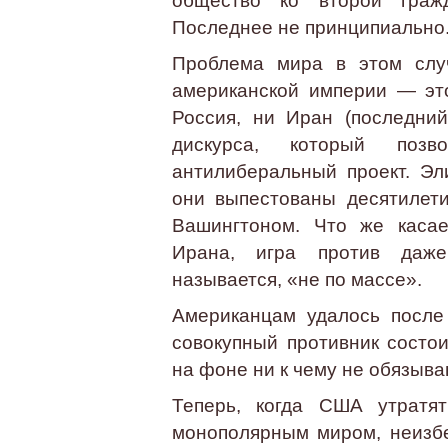
общество ко второй гражд
Последнее не принципиально
Проблема мира в этом случ
американской империи — эт
Россия, ни Иран (последний
дискурса, который поз
антилиберальный проект. Эл
они выпестованы десятилети
Вашингтоном. Что же касае
Ирана, игра против даже
называется, «не по массе».
Американцам удалось после 
совокупный противник состои
на фоне ни к чему не обязыв
Теперь, когда США утратят
монополярным миром, неизб