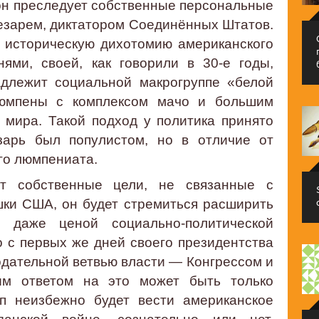
 он преследует собственные персональные
езарем, диктатором Соединённых Штатов.
 историческую дихотомию американского
ями, своей, как говорили в 30-е годы,
адлежит социальной макрогруппе «белой
 люмпены с комплексом мачо и большим
 мира. Такой подход у политика принято
зарь был популистом, но в отличие от
го люмпениата.
ет собственные цели, не связанные с
ки США, он будет стремиться расширить
, даже ценой социально-политической
о с первых же дней своего президентства
одательной ветвью власти — Конгрессом и
м ответом на это может быть только
мп неизбежно будет вести американское