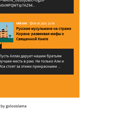
v=wAhN_UEuojU&lc=Ugz6-
h0nMPQWTip7AZ94...
KRR AKK
09.06.2024, 18:56
Русские мусульмане на страже
Корана: pазвеивая мифы о
Священной Книге
Пусть Аллах дарует нашим братьям
лучшее месть в раю. Не только Али и
Иса стоят за этими прекрасными ...
 by golosislama