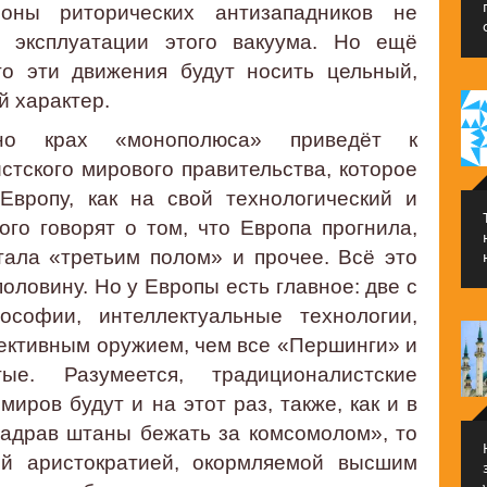
роны риторических антизападников не
 эксплуатации этого вакуума. Но ещё
о эти движения будут носить цельный,
 характер.
вно крах «монополюса» приведёт к
тского мирового правительства, которое
Европу, как на свой технологический и
го говорят о том, что Европа прогнила,
тала «третьим полом» и прочее. Всё это
половину. Но у Европы есть главное: две с
софии, интеллектуальные технологии,
ективным оружием, чем все «Першинги» и
ые. Разумеется, традиционалистские
миров будут и на этот раз, также, как и в
задрав штаны бежать за комсомолом», то
ой аристократией, окормляемой высшим