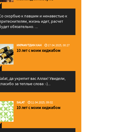
Со скорбью к павшим и ненавестью к
притеснителям, жизнь идет, расчет
будет обязательно. ...
ИКРАМУТДИН ХАН
17.04.2025, 00:27
10 лет с моим хиджабом
Salat, да укрепит вас Аллаx! Увидели,
спасибо за теплые слова :-)...
SALAT
11.04.2025, 09:02
10 лет с моим хиджабом