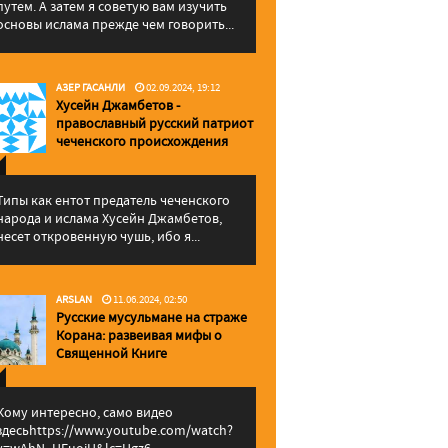
путем. А затем я советую вам изучить
основы ислама прежде чем говорить...
АЗЕР ГАСАНЛИ
02.09.2024, 19:12
Хусейн Джамбетов -
православный русский патриот
чеченского происхождения
Типы как ентот предатель чеченского
народа и ислама Хусейн Джамбетов,
несет откровенную чушь, ибо я...
ARSLAN
11.06.2024, 02:50
Русские мусульмане на страже
Корана: pазвеивая мифы о
Священной Книге
Кому интересно, само видео
здесьhttps://www.youtube.com/watch?