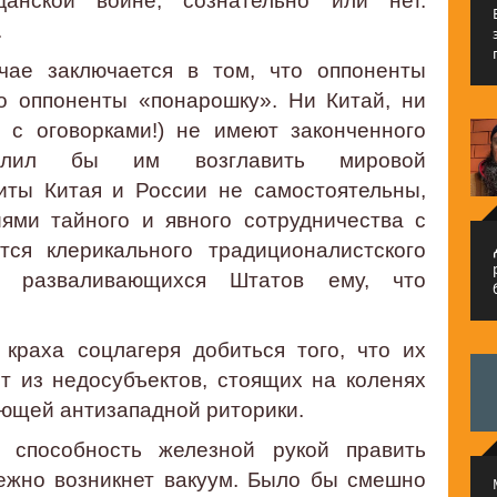
анской войне, сознательно или нет.
.
ае заключается в том, что оппоненты
о оппоненты «понарошку». Ни Китай, ни
 с оговорками!) не имеют законченного
волил бы им возглавить мировой
иты Китая и России не самостоятельны,
ями тайного и явного сотрудничества с
тся клерикального традиционалистского
م
 разваливающихся Штатов ему, что
краха соцлагеря добиться того, что их
т из недосубъектов, стоящих на коленях
ающей антизападной риторики.
 способность железной рукой править
ежно возникнет вакуум. Было бы смешно