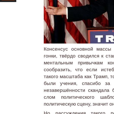
Ресурс
Консенсус основной массы 
гонки, твёрдо сводился к ст
ментальным привычкам ко
сообразить, что если исте
такого масштаба как Трамп, то
были учения, спасибо за 
незавершённости скандала 
слом политического шаб
политическую сцену, значит о
Но рассуждения такого р