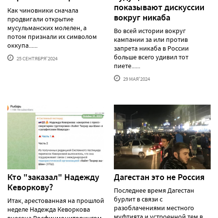
показывают дискуссии
Как чиновники сначала
вокруг никаба
продвигали открытие
мусульманских молелен, а
Во всей истории вокруг
потом признали их символом
кампании за или против
оккупа......
запрета никаба в России
больше всего удивил тот
25 СЕНТЯБРЯ'2024
пиете......
29 МАЯ'2024
Кто "заказал" Надежду
Дагестан это не Россия
Кеворкову?
Последнее время Дагестан
бурлит в связи с
Итак, арестованная на прошлой
разоблачениями местного
неделе Надежда Кеворкова
муфтията и устроенной тем в
внесена Росфинмониторингом