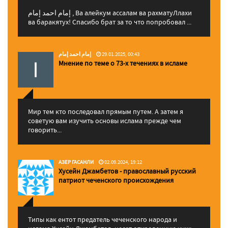
إمام احمد إمام , Ва алейкум ассалам ва рахматуЛлахи
ва баракятух! Спасибо брат за то что попробовал ...
إمام احمد إمام
29.01.2025, 00:43
Мнение по теме о 73-х течениях в исламе
Мир тем кто последовал прямым путем. А затем я
советую вам изучить основы ислама прежде чем
говорить...
АЗЕР ГАСАНЛИ
02.09.2024, 19:12
Хусейн Джамбетов - православный русский
патриот чеченского происхождения
Типы как ентот предатель чеченского народа и