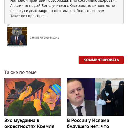
Нет такой практики - освобождать по состоянию здоровья.
А если что не дай Бог случиться с Касассом, то виновных не
накажут и дело закроют по этим же обстоятельствам.
Такая вот практика...
1 НОЯБРЯ'2016 В 10:41
КОММЕНТИРОВАТЬ
Также по теме
Эхо муэдзина в
В России у Ислама
окрестностях Кремля
будущего нет: что