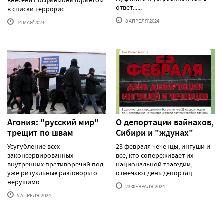
ответ......
в списки террорис......
8 АПРЕЛЯ'2024
14 МАЯ'2024
Агония: "русский мир"
О депортации вайнахов,
трещит по швам
Сибири и "ждунах"
Усугубление всех
23 февраля чеченцы, ингуши и
законсервированных
все, кто сопереживает их
внутренних противоречий под
национальной трагедии,
уже ритуальные разговоры о
отмечают день депортац......
нерушимо......
23 ФЕВРАЛЯ'2024
5 АПРЕЛЯ'2024