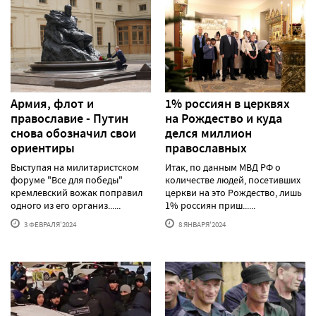
Армия, флот и
1% россиян в церквях
православие - Путин
на Рождество и куда
снова обозначил свои
делся миллион
ориентиры
православных
Выступая на милитаристском
Итак, по данным МВД РФ о
форуме "Все для победы"
количестве людей, посетивших
кремлевский вожак поправил
церкви на это Рождество, лишь
одного из его организ......
1% россиян приш......
3 ФЕВРАЛЯ'2024
8 ЯНВАРЯ'2024