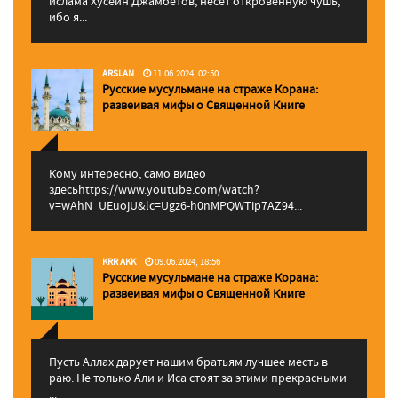
ислама Хусейн Джамбетов, несет откровенную чушь,
ибо я...
ARSLAN
11.06.2024, 02:50
Русские мусульмане на страже Корана:
pазвеивая мифы о Священной Книге
Кому интересно, само видео
здесьhttps://www.youtube.com/watch?
v=wAhN_UEuojU&lc=Ugz6-h0nMPQWTip7AZ94...
KRR AKK
09.06.2024, 18:56
Русские мусульмане на страже Корана:
pазвеивая мифы о Священной Книге
Пусть Аллах дарует нашим братьям лучшее месть в
раю. Не только Али и Иса стоят за этими прекрасными
...