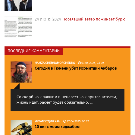
24 ИЮНЯ'2024
Посеявший ветер пожинает бурю
ПОСЛЕДНИЕ КОММЕНТАРИИ
HAMZA CHERNOMORCHENKO
03.06.2026, 23:29
Сегодня в Тюмени убит Исомитдин Акбаров
Со скорбью к павшим и ненавестью к притеснителям,
жизнь идет, расчет будет обязательно. ...
ИКРАМУТДИН ХАН
17.04.2025, 00:27
10 лет с моим хиджабом