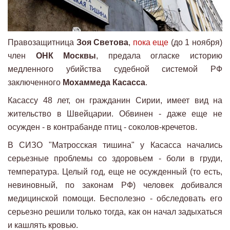
Правозащитница
Зоя Светова
,
пока еще
(до 1 ноября)
член
ОНК Москвы
, предала огласке историю
медленного убийства судебной системой РФ
заключенного
Мохаммеда Касасса
.
Касассу 48 лет, он гражданин Сирии, имеет вид на
жительство в Швейцарии. Обвинен - даже еще не
осужден - в контрабанде птиц - соколов-кречетов.
В СИЗО "Матросская тишина" у Касасса начались
серьезные проблемы со здоровьем - боли в груди,
температура. Целый год, еще не осужденный (то есть,
невиновный, по законам РФ) человек добивался
медицинской помощи. Бесполезно - обследовать его
серьезно решили только тогда, как он начал задыхаться
и кашлять кровью.