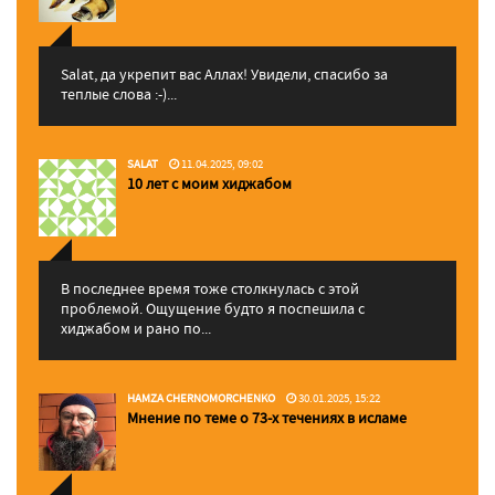
Salat, да укрепит вас Аллаx! Увидели, спасибо за
теплые слова :-)...
SALAT
11.04.2025, 09:02
10 лет с моим хиджабом
В последнее время тоже столкнулась с этой
проблемой. Ощущение будто я поспешила с
хиджабом и рано по...
HAMZA CHERNOMORCHENKO
30.01.2025, 15:22
Мнение по теме о 73-х течениях в исламе