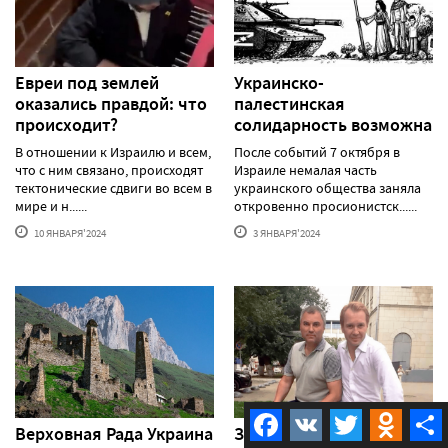
Евреи под землей
Украинско-
оказались правдой: что
палестинская
происходит?
солидарность возможна
В отношении к Израилю и всем,
После событий 7 октября в
что с ним связано, происходят
Израиле немалая часть
тектонические сдвиги во всем в
украинского общества заняла
мире и н......
откровенно просионистск......
10 ЯНВАРЯ'2024
3 ЯНВАРЯ'2024
Facebook
VK
Twitter
Odnokla
Верховная Рада Украина
Запрет движения лгбт в