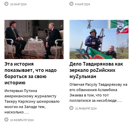
23 МАЯ'2024
6 МАЯ'2024
Эта история
Дело Тавдирякова как
показывает, что надо
зеркало роZийских
бороться за свою
муZульман
историю
Отвечая Расулу Тавдирякову на
его обвинения Асламбека
Интервью Путина
Эжаева в том, что тот
американскому журналисту
поплатился за несоблюде......
Такеру Карлсону шокировало
многих на Западе тем,
31 ЯНВАРЯ'2024
насколько......
10 ФЕВРАЛЯ'2024