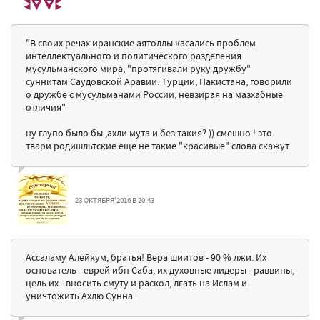
"В своих речах иранские аятоллы касались проблем
интеллектуального и политического разделения
мусульманского мира, "протягивали руку дружбу"
суннитам Саудовской Аравии. Турции, Пакистана, говорили
о дружбе с мусульманами России, невзирая на мазхабные
отличия"
ну глупо было бы ,ахли мута и без такия? )) смешно ! это
твари родишльтские еще не такие "красивые" слова скажут
23 ОКТЯБРЯ'2016 В 20:43
Ассаламу Алейкум, братья! Вера шиитов - 90 % лжи. Их
основатель - еврей ибн Саба, их духовные лидеры - раввины,
цель их - вносить смуту и раскол, лгать на Ислам и
уничтожить Ахлю Сунна.