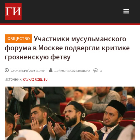
Участники мусульманского
ОБЩЕСТВО
форума в Москве подвергли критике
грозненскую фетву
 22 ОКТЯБРЯ'2016 В 14:54
ДЭЙМОНД САЛЬВАДОРЭ
 3
ИСТОЧНИК:
KAVKAZ-UZEL.EU