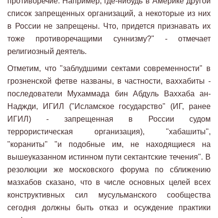
противоречие. Например, где-нибудь в Америке другой
список запрещенных организаций, а некоторые из них
в России не запрещены. Что, придется признавать их
тоже противоречащими суннизму?" - отмечает
религиозный деятель.
Отметим, что "заблудшими сектами современности" в
грозненской фетве названы, в частности, ваххабиты -
последователи Мухаммада бин Абдуль Ваххаба ан-
Наджди, ИГИЛ ("Исламское государство" (ИГ, ранее
ИГИЛ) - запрещенная в России судом
террористическая организация), "хабашиты",
"кораниты" "и подобные им, не находящиеся на
вышеуказанном истинном пути сектантские течения". В
резолюции же московского форума по сближению
мазхабов сказано, что в числе основных целей всех
конструктивных сил мусульманского сообщества
сегодня должны быть отказ и осуждение практики