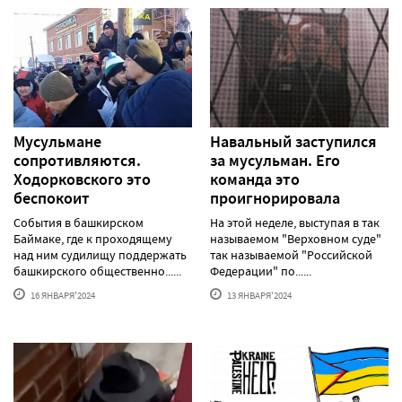
Мусульмане
Навальный заступился
сопротивляются.
за мусульман. Его
Ходорковского это
команда это
беспокоит
проигнорировала
События в башкирском
На этой неделе, выступая в так
Баймаке, где к проходящему
называемом "Верховном суде"
над ним судилищу поддержать
так называемой "Российской
башкирского общественно......
Федерации" по......
16 ЯНВАРЯ'2024
13 ЯНВАРЯ'2024