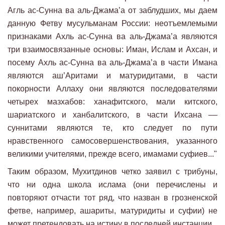
Агль ас-Сунна ва аль-Джама’а от заблудших, мы даем
данную Фетву мусульманам России: неотъемлемыми
признаками Ахль ас-Сунна ва аль-Джама’а являются
три взаимосвязанные основы: Иман, Ислам и Ахсан, и
посему Ахль ас-Сунна ва аль-Джама’а в части Имана
являются аш’Аритами и матуридитами, в части
покорности Аллаху они являются последователями
четырех мазхабов: ханафитского, мали китского,
шариатского и ханбалитского, в части Ихсана ––
суннитами являются те, кто следует по пути
нравственного самосовершенствования, указанного
великими учителями, прежде всего, имамами суфиев..."
Таким образом, Мухитдинов четко заявил с трибуны,
что ни одна школа ислама (они перечислены и
повторяют отчасти тот ряд, что назван в грозненской
фетве, например, ашариты, матуридиты и суфии) не
может претендовать на истину в последней инстанции.