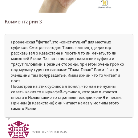
Комментарии
3
Грозненская "фетва", это -конституция" для местных
суфиков. Смотрел сегодня Травелчаннел, где диктор
рассказывал о Казахстане и посетил то ли мечеть, то ли
мавзолей Ясави. Так вот там сидят казахские суфики и
трясут головами в разные стороны, при этом очень громко
под музыку гудят со словами: "Гаам. Гааав" Боом..." и т.д.
Женщины там полураздетые. Имам ихний что то читает и
поет.
Посмотрев на этих суфиков я понял, что нам не нужны
советы каких то ширкафей-суфиков, которые пытаются
внести в Ислам какие то странные телодвижениЯ и песни.
При чем (в Казахстане) они читают намаз у могилы этого
самого Ясави.
22 ОКТЯБРЯ'2016 В 15:45