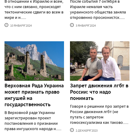
В отношении к Израилю и всем,
После событий 7 октября в
что с ним связано, происходят
Израиле немалая часть
тектонические сдвиги во всем в
украинского общества заняла
мире и н......
откровенно просионистск......
10 ЯНВАРЯ'2024
3 ЯНВАРЯ'2024
Верховная Рада Украина
Запрет движения лгбт в
может признать право
России: что надо
ингушей на
понимать
государственность
Говоря о решении про запрет в
России движения лгбт (не
В Верховной раде Украины
путать с запретом
зарегистрирован проект
гомосексуализма как таково......
постановления о признании
права ингушского народа н......
2 ДЕКАБРЯ'2023