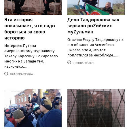
Эта история
Дело Тавдирякова как
показывает, что надо
зеркало роZийских
бороться за свою
муZульман
историю
Отвечая Расулу Тавдирякову на
его обвинения Асламбека
Интервью Путина
Эжаева в том, что тот
американскому журналисту
поплатился за несоблюде......
Такеру Карлсону шокировало
многих на Западе тем,
31 ЯНВАРЯ'2024
насколько......
10 ФЕВРАЛЯ'2024