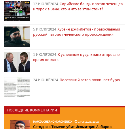
12 ИЮЛЯ'2024
Сирийские банды против чеченцев
и турок в Вене: кто и что за этим стоит?
5 ИЮЛЯ'2024
Хусейн Джамбетов - православный
русский патриот чеченского происхождения
1 ИЮЛЯ'2024
К успешным мусульманам: прошло
время петлять
24 ИЮНЯ'2024
Посеявший ветер пожинает бурю
ПОСЛЕДНИЕ КОММЕНТАРИИ
HAMZA CHERNOMORCHENKO
03.06.2026, 23:29
Сегодня в Тюмени убит Исомитдин Акбаров