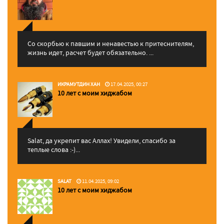
Со скорбью к павшим и ненавестью к притеснителям,
жизнь идет, расчет будет обязательно. ...
ИКРАМУТДИН ХАН
17.04.2025, 00:27
10 лет с моим хиджабом
Salat, да укрепит вас Аллаx! Увидели, спасибо за
теплые слова :-)...
SALAT
11.04.2025, 09:02
10 лет с моим хиджабом