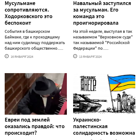
Мусульмане
Навальный заступился
сопротивляются.
за мусульман. Его
Ходорковского это
команда это
беспокоит
проигнорировала
События в башкирском
На этой неделе, выступая в так
Баймаке, где к проходящему
называемом "Верховном суде"
над ним судилищу поддержать
так называемой "Российской
башкирского общественно......
Федерации" по......
16 ЯНВАРЯ'2024
13 ЯНВАРЯ'2024
Евреи под землей
Украинско-
оказались правдой: что
палестинская
происходит?
солидарность возможна