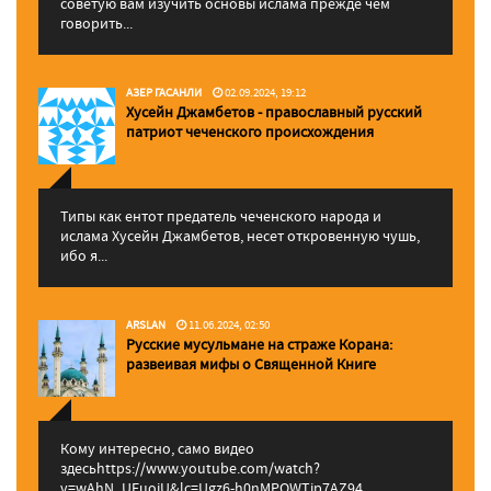
советую вам изучить основы ислама прежде чем
говорить...
АЗЕР ГАСАНЛИ
02.09.2024, 19:12
Хусейн Джамбетов - православный русский
патриот чеченского происхождения
Типы как ентот предатель чеченского народа и
ислама Хусейн Джамбетов, несет откровенную чушь,
ибо я...
ARSLAN
11.06.2024, 02:50
Русские мусульмане на страже Корана:
pазвеивая мифы о Священной Книге
Кому интересно, само видео
здесьhttps://www.youtube.com/watch?
v=wAhN_UEuojU&lc=Ugz6-h0nMPQWTip7AZ94...