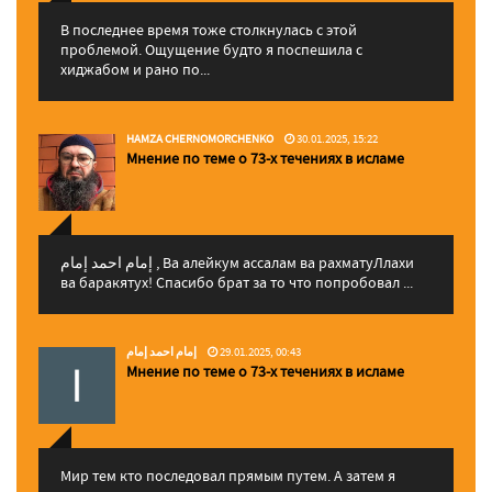
В последнее время тоже столкнулась с этой
проблемой. Ощущение будто я поспешила с
хиджабом и рано по...
HAMZA CHERNOMORCHENKO
30.01.2025, 15:22
Мнение по теме о 73-х течениях в исламе
إمام احمد إمام , Ва алейкум ассалам ва рахматуЛлахи
ва баракятух! Спасибо брат за то что попробовал ...
إمام احمد إمام
29.01.2025, 00:43
Мнение по теме о 73-х течениях в исламе
Мир тем кто последовал прямым путем. А затем я