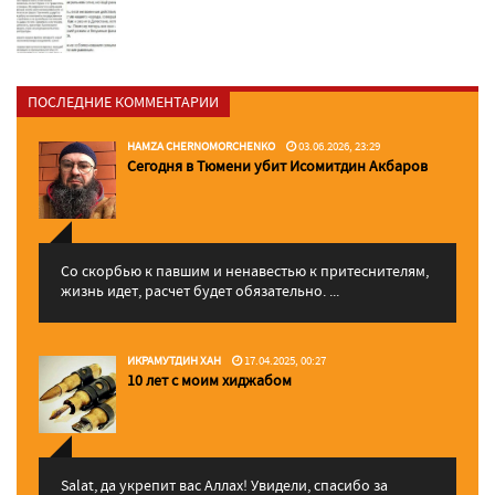
ПОСЛЕДНИЕ КОММЕНТАРИИ
HAMZA CHERNOMORCHENKO
03.06.2026, 23:29
Сегодня в Тюмени убит Исомитдин Акбаров
Со скорбью к павшим и ненавестью к притеснителям,
жизнь идет, расчет будет обязательно. ...
ИКРАМУТДИН ХАН
17.04.2025, 00:27
10 лет с моим хиджабом
Salat, да укрепит вас Аллаx! Увидели, спасибо за