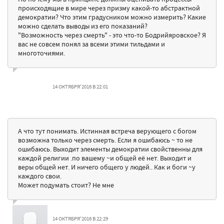
происходящие в мире через призму какой-то абстрактной
демократии? Что этим градусником можно измерить? Какие
можно сделать выводы из его показаний?
"Возможность через смерть" - это что-то Бодрийяровское? Я
вас не совсем понял за всеми этими тильдами и
многоточиями.
14 ОКТЯБРЯ'2016 В 22:01
А что тут понимать. Истинная встреча верующего с богом
возможна только через смерть. Если я ошибаюсь ~ то не
ошибаюсь. Выходит элементы демократии свойственны для
каждой религии .по вашему ~и общей её нет. Выходит и
веры общей нет. И ничего общего у людей.. Как и боги ~у
каждого свои.
Может подумать стоит? Не мне
14 ОКТЯБРЯ'2016 В 22:29