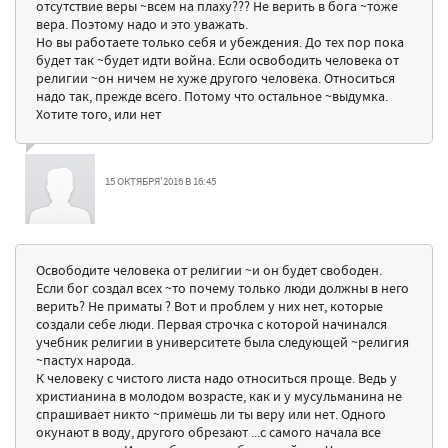
отсутствие веры ~всем на плаху??? Не верить в бога ~тоже
вера. Поэтому надо и это уважать.
Но вы работаете только себя и убеждения. До тех пор пока
будет так ~будет идти война. Если освободить человека от
религии ~он ничем не хуже другого человека. Относиться
надо так, прежде всего. Потому что остальное ~выдумка.
Хотите того, или нет
15 ОКТЯБРЯ'2016 В 16:45
Освободите человека от религии ~и он будет свободен.
Если бог создал всех ~то почему только люди должны в него
верить? Не приматы ? Вот и проблем у них нет, которые
создали себе люди. Первая строчка с которой начинался
учебник религии в университете была следующей ~религия
~пастух народа.
К человеку с чистого листа надо относиться проще. Ведь у
христианина в молодом возрасте, как и у мусульманина не
спрашивает никто ~примешь ли ты веру или нет. Одного
окунают в воду, другого обрезают ...с самого начала все