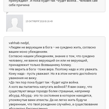
принуждают . И пока будет так ~будет война... Человек сам
себе причина
15 ОКТЯБРЯ'2016 В 16:49
vahhab nedjd,
>Людям не верующим в бога ~ не суждено жить, согласно
вашим моно убеждениям.
Согласно нашим убеждениям, знание о том, что суждено
человеку, не важно верующий он или не верующий,
принадлежит только Всевышнему Аллаху.
>Не верить в бога ~тоже вера. Поэтому надо и это уважать.
Кому надо - пусть уважают. Но я в этом ничего достойного
уважения не вижу.
>До тех пор пока будет так ~будет идти война.
А кого вы пытаетесь напугать войной? Я вам скажу, что
существуют вещи гораздо более страшные, например
абсурд. Абсурд - это то состояние в котором находятся,
упомянутые вами атеисты. Да не легко жить будучи
уверенным, что твоё рождение случайно, а существование
абсолютно бессмысленно.