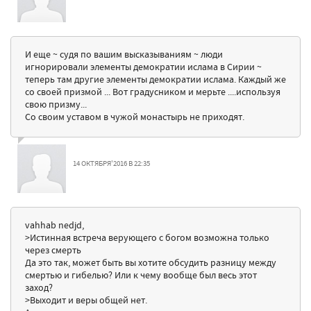
И еще ~ судя по вашим высказываниям ~ люди
игнорировали элементы демократии ислама в Сирии ~
теперь там другие элементы демократии ислама. Каждый же
со своей призмой ... Вот градусником и мерьте ....используя
свою призму...
Со своим уставом в чужой монастырь не приходят.
14 ОКТЯБРЯ'2016 В 22:35
vahhab nedjd,
>Истинная встреча верующего с богом возможна только
через смерть
Да это так, может быть вы хотите обсудить разницу между
смертью и гибелью? Или к чему вообще был весь этот
заход?
>Выходит и веры общей нет.