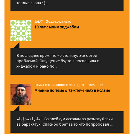
теплые слова :-)...
SALAT
11.04.2025, 09:02
10 лет с моим хиджабом
В последнее время тоже столкнулась с этой
проблемой. Ощущение будто я поспешила с
хиджабом и рано по...
HAMZA CHERNOMORCHENKO
30.01.2025, 15:22
Мнение по теме о 73-х течениях в исламе
إمام احمد إمام , Ва алейкум ассалам ва рахматуЛлахи
ва баракятух! Спасибо брат за то что попробовал ...