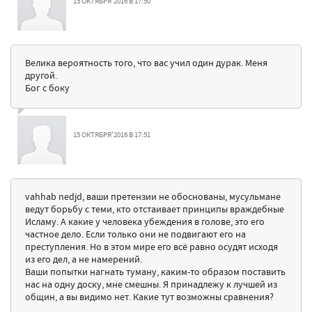
15 ОКТЯБРЯ'2016 В 17:50
Велика вероятность того, что вас учил один дурак. Меня
другой.
Бог с боку
15 ОКТЯБРЯ'2016 В 17:51
vahhab nedjd, ваши претензии не обоснованы, мусульмане
ведут борьбу с теми, кто отстаивает принципы враждебные
Исламу. А какие у человека убеждения в голове, это его
частное дело. Если только они не подвигают его на
преступления. Но в этом мире его всё равно осудят исходя
из его дел, а не намерений.
Ваши попытки нагнать туману, каким-то образом поставить
нас на одну доску, мне смешны. Я принадлежу к лучшей из
общин, а вы видимо нет. Какие тут возможны сравнения?