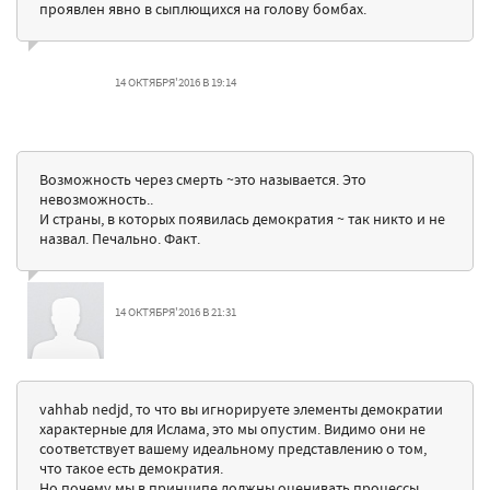
проявлен явно в сыплющихся на голову бомбах.
14 ОКТЯБРЯ'2016 В 19:14
Возможность через смерть ~это называется. Это
невозможность..
И страны, в которых появилась демократия ~ так никто и не
назвал. Печально. Факт.
14 ОКТЯБРЯ'2016 В 21:31
vahhab nedjd, то что вы игнорируете элементы демократии
характерные для Ислама, это мы опустим. Видимо они не
соответствует вашему идеальному представлению о том,
что такое есть демократия.
Но почему мы в принципе должны оценивать процессы