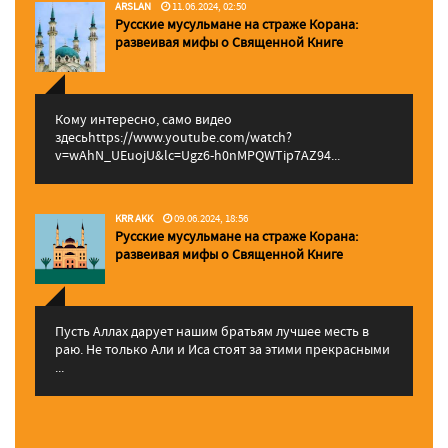
ARSLAN
11.06.2024, 02:50
Русские мусульмане на страже Корана:
pазвеивая мифы о Священной Книге
Кому интересно, само видео
здесьhttps://www.youtube.com/watch?
v=wAhN_UEuojU&lc=Ugz6-h0nMPQWTip7AZ94...
KRR AKK
09.06.2024, 18:56
Русские мусульмане на страже Корана:
pазвеивая мифы о Священной Книге
Пусть Аллах дарует нашим братьям лучшее месть в
раю. Не только Али и Иса стоят за этими прекрасными
...