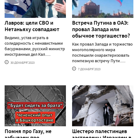
Лавров: цели СВО и
Встреча Путина в ОАЭ:
Нетаньяху совпадают
провал Запада или
обычное торгашество?
Видимо, устав играть в
солидарность с ненавистными
Как провал Запада и торжество
басурманами, русский министр
многополярного мира
иностранных дел Кал......
поспешили охарактеризовать
помпезную встречу Пути......
30 ДЕКАБРЯ'2023
7 ДЕКАБРЯ'2023
Помня про Газу, не
Шестеро палестинцев
забываем про
застрелены Израилем в