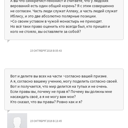
А вы что синкретист-генонист и считаете, что у людских
верований есть один общий корень? Я с этим совершенно
не согласен. Часть люди служат Аллаху, а часть людей служат
Иблису, и это две абсолютно полярные позиции.
>Со своим уставом в чужой монастырь не приходят.
Но всё таки право оценить кто всегда был, кто пришёл и
кого не стояло, вы оставляете за собой?
15 ОКТЯБРЯ'2016 В 05:43
Вот и делите вы всех на части ~согласно вашей призме.
А я, согласно вашему учению, могу поделить согласно своей.
Вот и получается, что мир делится на тупых и не очень.
Если правы вы, почему не прав я? Почему вы должны мне
насаждать своё, а я не могу вам мое?
Кто сказал, что вы правы? Ровно как и я?
15 ОКТЯБРЯ'2016 В 13:45