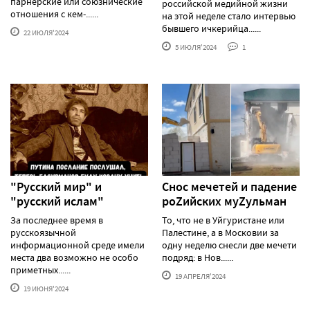
парнерские или союзнические
российской медийной жизни
отношения с кем-......
на этой неделе стало интервью
бывшего ичкерийца......
22 ИЮЛЯ'2024
5 ИЮЛЯ'2024
1
"Русский мир" и
Снос мечетей и падение
"русский ислам"
роZийских муZульман
За последнее время в
То, что не в Уйгуристане или
русскоязычной
Палестине, а в Московии за
информационной среде имели
одну неделю снесли две мечети
места два возможно не особо
подряд: в Нов......
приметных......
19 АПРЕЛЯ'2024
19 ИЮНЯ'2024