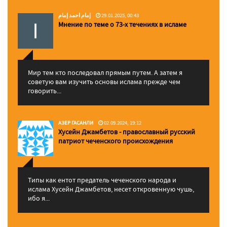
إمام احمد إمام
29.01.2025, 00:43
Мнение по теме о 73-х течениях в исламе
Мир тем кто последовал прямым путем. А затем я
советую вам изучить основы ислама прежде чем
говорить...
АЗЕР ГАСАНЛИ
02.09.2024, 19:12
Хусейн Джамбетов - православный русский
патриот чеченского происхождения
Типы как ентот предатель чеченского народа и
ислама Хусейн Джамбетов, несет откровенную чушь,
ибо я...