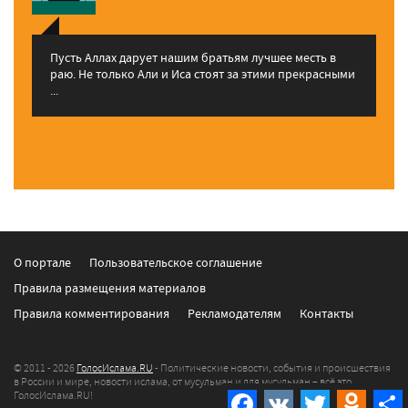
Пусть Аллах дарует нашим братьям лучшее месть в
раю. Не только Али и Иса стоят за этими прекрасными
...
О портале
Пользовательское соглашение
Правила размещения материалов
Правила комментирования
Рекламодателям
Контакты
© 2011 - 2026
ГолосИслама.RU
- Политические новости, события и происшествия
в России и мире, новости ислама, от мусульман и для мусульман – всё это
ГолосИслама.RU!
Facebook
VK
Twitter
Odnokla