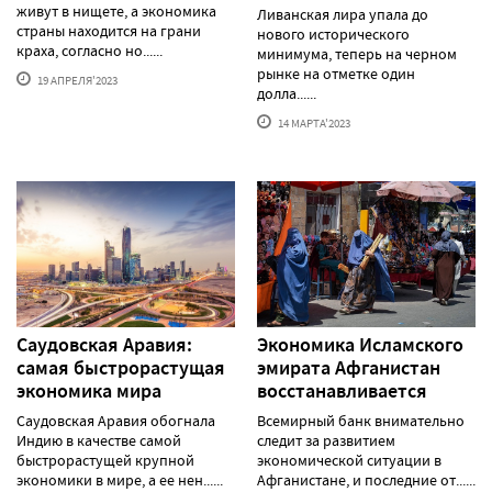
живут в нищете, а экономика
Ливанская лира упала до
страны находится на грани
нового исторического
краха, согласно но......
минимума, теперь на черном
рынке на отметке один
19 АПРЕЛЯ'2023
долла......
14 МАРТА'2023
Саудовская Аравия:
Экономика Исламского
самая быстрорастущая
эмирата Афганистан
экономика мира
восстанавливается
Саудовская Аравия обогнала
Всемирный банк внимательно
Индию в качестве самой
следит за развитием
быстрорастущей крупной
экономической ситуации в
экономики в мире, а ее нен......
Афганистане, и последние от......