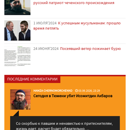
русский патриот чеченского происхождения
1 ИЮЛЯ'2024
К успешным мусульманам: прошло
время петлять
24 ИЮНЯ'2024
Посеявший ветер пожинает бурю
ПОСЛЕДНИЕ КОММЕНТАРИИ
HAMZA CHERNOMORCHENKO
03.06.2026, 23:29
Сегодня в Тюмени убит Исомитдин Акбаров
Со скорбью к павшим и ненавестью к притеснителям,
жизнь идет, расчет будет обязательно. ...