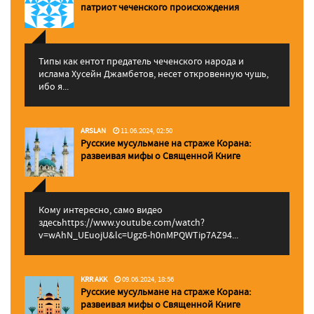
патриот чеченского происхождения
Типы как ентот предатель чеченского народа и
ислама Хусейн Джамбетов, несет откровенную чушь,
ибо я...
ARSLAN
11.06.2024, 02:50
Русские мусульмане на страже Корана:
pазвеивая мифы о Священной Книге
Кому интересно, само видео
здесьhttps://www.youtube.com/watch?
v=wAhN_UEuojU&lc=Ugz6-h0nMPQWTip7AZ94...
KRR AKK
09.06.2024, 18:56
Русские мусульмане на страже Корана:
pазвеивая мифы о Священной Книге