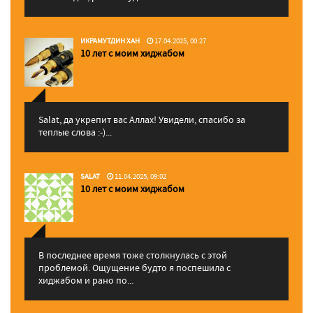
ИКРАМУТДИН ХАН
17.04.2025, 00:27
10 лет с моим хиджабом
Salat, да укрепит вас Аллаx! Увидели, спасибо за
теплые слова :-)...
SALAT
11.04.2025, 09:02
10 лет с моим хиджабом
В последнее время тоже столкнулась с этой
проблемой. Ощущение будто я поспешила с
хиджабом и рано по...