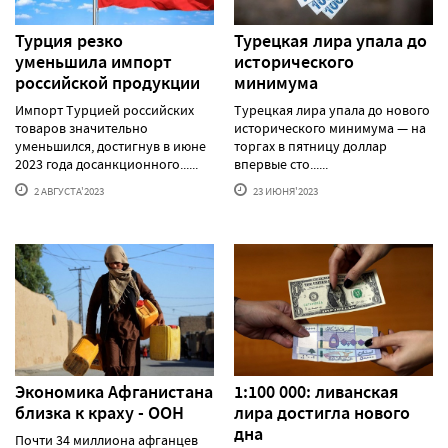
Турция резко
Турецкая лира упала до
уменьшила импорт
исторического
российской продукции
минимума
Импорт Турцией российских
Турецкая лира упала до нового
товаров значительно
исторического минимума — на
уменьшился, достигнув в июне
торгах в пятницу доллар
2023 года досанкционного......
впервые сто......
2 АВГУСТА'2023
23 ИЮНЯ'2023
Экономика Афганистана
1:100 000: ливанская
близка к краху - ООН
лира достигла нового
дна
Почти 34 миллиона афганцев