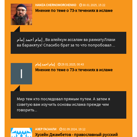
HAMZA CHERNOMORCHENKO
30.01.2025, 15:22
Мнение по теме о 73-х течениях в исламе
إمام احمد إمام , Ва алейкум ассалам ва рахматуЛлахи
ва баракятух! Спасибо брат за то что попробовал ...
إمام احمد إمام
29.01.2025, 00:43
Мнение по теме о 73-х течениях в исламе
Мир тем кто последовал прямым путем. А затем я
советую вам изучить основы ислама прежде чем
говорить...
АЗЕР ГАСАНЛИ
02.09.2024, 19:12
Хусейн Джамбетов - православный русский