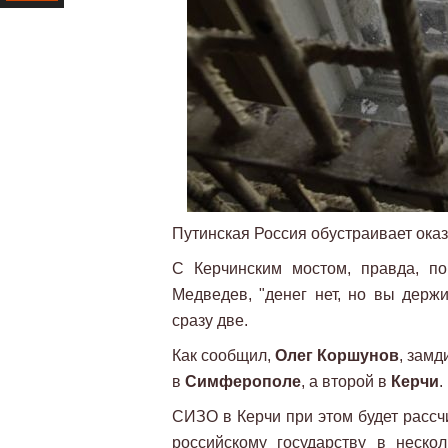
Ресурс
Путинская Россия обустраивает ока
С Керчинским мостом, правда, по
Медведев, "денег нет, но вы держ
сразу две.
Как сообщил,
Олег Коршунов
, зам
в
Симферополе
, а второй в
Керчи
.
СИЗО в Керчи при этом будет рассч
российскому государству в неско