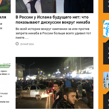
мля
В России у Ислама будущего нет: что
показывают дискуссии вокруг никаба
ие
их
Во всей истории вокруг кампании за или против
запрета никаба в России больше всего удивил тот
пиете......
29 МАЯ'2024