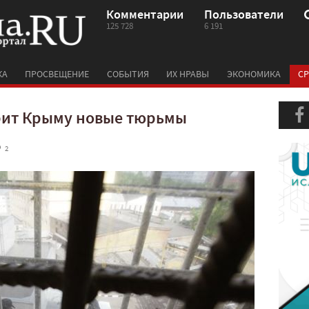
Комментарии
Пользователи
125 728
6 191
КА
ПРОСВЕЩЕНИЕ
СОБЫТИЯ
ИХ НРАВЫ
ЭКОНОМИКА
СР
рит Крыму новые тюрьмы
 2