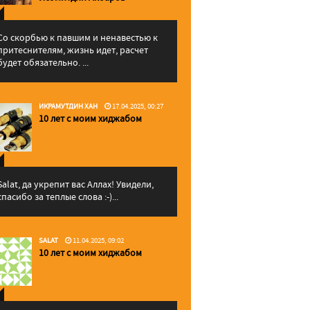
Со скорбью к павшим и ненавестью к
притеснителям, жизнь идет, расчет
будет обязательно. ...
ИКРАМУТДИН ХАН
17.04.2025, 00:27
10 лет с моим хиджабом
Salat, да укрепит вас Аллаx! Увидели,
спасибо за теплые слова :-)...
SALAT
11.04.2025, 09:02
10 лет с моим хиджабом