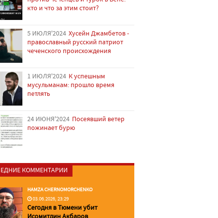
кто и что за этим стоит?
5 ИЮЛЯ'2024
Хусейн Джамбетов -
православный русский патриот
чеченского происхождения
1 ИЮЛЯ'2024
К успешным
мусульманам: прошло время
петлять
24 ИЮНЯ'2024
Посеявший ветер
пожинает бурю
ЕДНИЕ КОММЕНТАРИИ
HAMZA CHERNOMORCHENKO
03.06.2026, 23:29
Сегодня в Тюмени убит
Исомитдин Акбаров