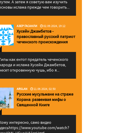
путем. А затем я советую вам изучить
основы ислама прежде чем говорить...
АЗЕР ГАСАНЛИ
02.09.2024, 19:12
Хусейн Джамбетов -
православный русский патриот
чеченского происхождения
Типы как ентот предатель чеченского
народа и ислама Хусейн Джамбетов,
несет откровенную чушь, ибо я...
ARSLAN
11.06.2024, 02:50
Русские мусульмане на страже
Корана: pазвеивая мифы о
Священной Книге
Кому интересно, само видео
здесьhttps://www.youtube.com/watch?