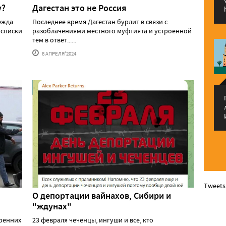
у?
Дагестан это не Россия
ежда
Последнее время Дагестан бурлит в связи с
 списки
разоблачениями местного муфтията и устроенной
тем в ответ......
8 АПРЕЛЯ'2024
Tweets
О депортации вайнахов, Сибири и
"ждунах"
тренних
23 февраля чеченцы, ингуши и все, кто