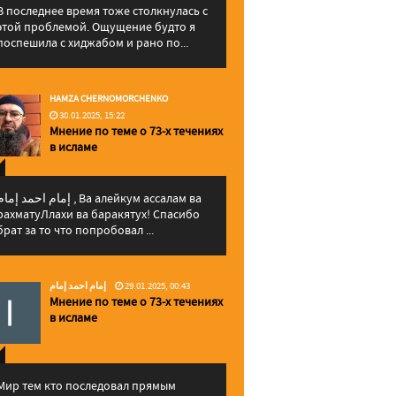
В последнее время тоже столкнулась с
этой проблемой. Ощущение будто я
поспешила с хиджабом и рано по...
HAMZA CHERNOMORCHENKO
30.01.2025, 15:22
Мнение по теме о 73-х течениях
в исламе
إمام احمد إما , Ва алейкум ассалам ва
рахматуЛлахи ва баракятух! Спасибо
брат за то что попробовал ...
إمام احمد إمام
29.01.2025, 00:43
Мнение по теме о 73-х течениях
в исламе
Мир тем кто последовал прямым