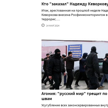
Кто "заказал" Надежду Кеворков
Итак, арестованная на прошлой неделе Над
Кеворкова внесена Росфинмониторингом в
террорис......
14 МАЯ'2024
Агония: "русский мир" трещит по
швам
Усугубление всех законсервированных вну