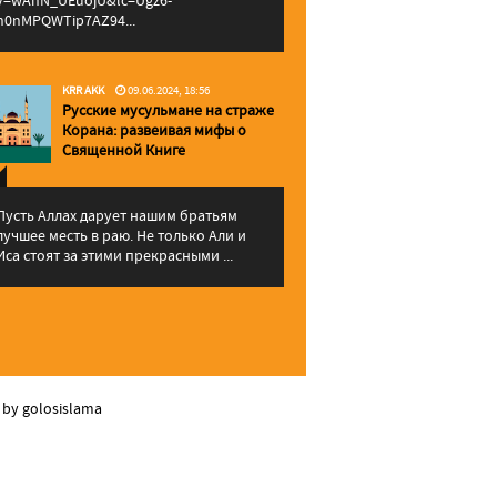
v=wAhN_UEuojU&lc=Ugz6-
h0nMPQWTip7AZ94...
KRR AKK
09.06.2024, 18:56
Русские мусульмане на страже
Корана: pазвеивая мифы о
Священной Книге
Пусть Аллах дарует нашим братьям
лучшее месть в раю. Не только Али и
Иса стоят за этими прекрасными ...
 by golosislama