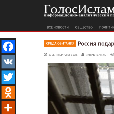
ВСЕ НОВОСТИ
ОБЩЕСТВО
ПОЛИТИ
Россия пода
СРЕДА ОБИТАНИЯ
 23 СЕНТЯБРЯ'2016 В 18:57
ИКРАМУТДИН ХАН
Facebook
VK
Twitter
Odnoklassniki