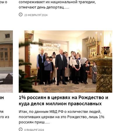
ры о
сопереживает их национальной трагедии,
отмечают день депортац......
23 ФЕВРАЛЯ'2024
ин
1% россиян в церквях на Рождество и
куда делся миллион православных
ля
Итак, по данным МВД РФ о количестве людей,
го из
посетивших церкви на это Рождество, лишь 1%
россиян приш......
8 ЯНВАРЯ'2024