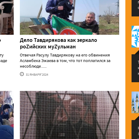
о
Дело Тавдирякова как зеркало
роZийских муZульман
ту
Отвечая Расулу Тавдирякову на его обвинения
паде
Асламбека Эжаева в том, что тот поплатился за
несоблюде......
31 ЯНВАРЯ'2024