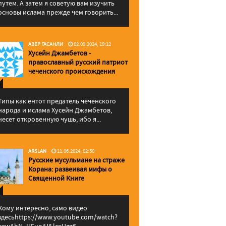
путем. А затем я советую вам изучить
основы ислама прежде чем говорить...
АЗЕР ГАСАНЛИ
02.09.2024, 19:12
Хусейн Джамбетов -
православный русский патриот
чеченского происхождения
Типы как ентот предатель чеченского
народа и ислама Хусейн Джамбетов,
несет откровенную чушь, ибо я...
ARSLAN
11.06.2024, 02:50
Русские мусульмане на страже
Корана: pазвеивая мифы о
Священной Книге
Кому интересно, само видео
здесьhttps://www.youtube.com/watch?