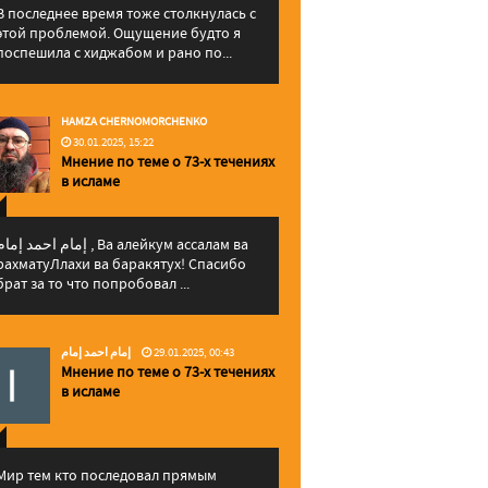
В последнее время тоже столкнулась с
этой проблемой. Ощущение будто я
поспешила с хиджабом и рано по...
HAMZA CHERNOMORCHENKO
30.01.2025, 15:22
Мнение по теме о 73-х течениях
в исламе
إمام احمد إما , Ва алейкум ассалам ва
рахматуЛлахи ва баракятух! Спасибо
брат за то что попробовал ...
إمام احمد إمام
29.01.2025, 00:43
Мнение по теме о 73-х течениях
в исламе
Мир тем кто последовал прямым