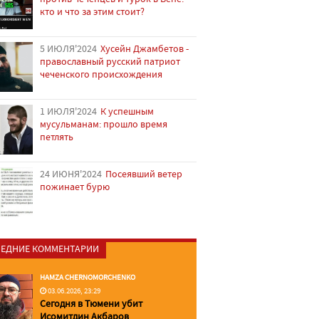
кто и что за этим стоит?
5 ИЮЛЯ'2024
Хусейн Джамбетов -
православный русский патриот
чеченского происхождения
1 ИЮЛЯ'2024
К успешным
мусульманам: прошло время
петлять
24 ИЮНЯ'2024
Посеявший ветер
пожинает бурю
ЕДНИЕ КОММЕНТАРИИ
HAMZA CHERNOMORCHENKO
03.06.2026, 23:29
Сегодня в Тюмени убит
Исомитдин Акбаров