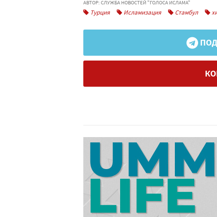
АВТОР: СЛУЖБА НОВОСТЕЙ "ГОЛОСА ИСЛАМА"
Турция
Исламизация
Стамбул
хи
ПОД
КО