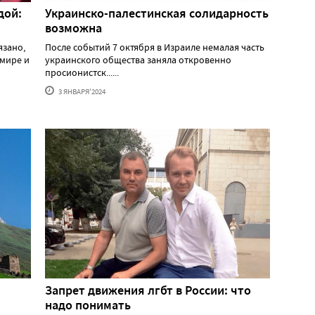
дой:
Украинско-палестинская солидарность
возможна
язано,
После событий 7 октября в Израиле немалая часть
 мире и
украинского общества заняла откровенно
просионистск......
3 ЯНВАРЯ'2024
Запрет движения лгбт в России: что
надо понимать