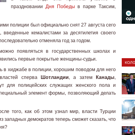
праздновании
Дня Победы
в парке Таксим,
ми полиции был официально снят 27 августа сего
ы, введенные кемалистами за десятилетия своего
последовательно отменяла год за годом.
зможно появляться в государственных школах и
появились первые покрытые женщины-судьи.
КОЛО
ть в хиджабе в полиции, хорошим поводом для него
 властей сперва
Шотландии
, а затем
Канады
,
дут для полицейских служащих женского пола и
специальный элемент формы, позволяющий делать
сле того, как об этом узнал мир, власти Турции
з западных демократов теперь сможет сказать, что
ция?