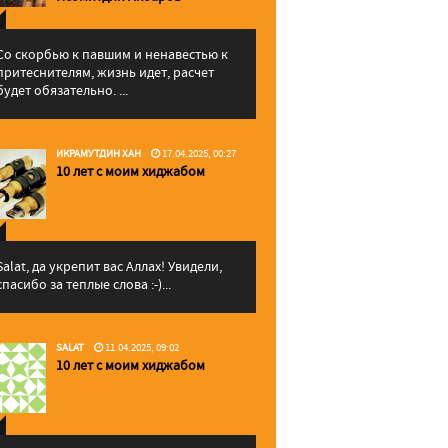
Со скорбью к павшим и ненавестью к
притеснителям, жизнь идет, расчет
будет обязательно. ...
ИКРАМУТДИН ХАН
17.04.2025, 00:27
10 лет с моим хиджабом
Salat, да укрепит вас Аллаx! Увидели,
спасибо за теплые слова :-)...
SALAT
11.04.2025, 09:02
10 лет с моим хиджабом