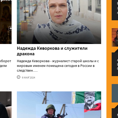
Надежда Кеворкова и служители
дракона
م
аоборот
Надежда Кеворкова - журналист старой школы и с
едели
мировым именем помещена сегодня в России в
следствен......
6 МАЯ'2024