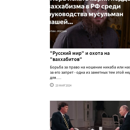
"Русский мир" и охота на
"ваххабитов"
Борьба за право на ношение никаба или н
за его запрет - одна из заметных тем этой н
для......
23 МАЯ'2024