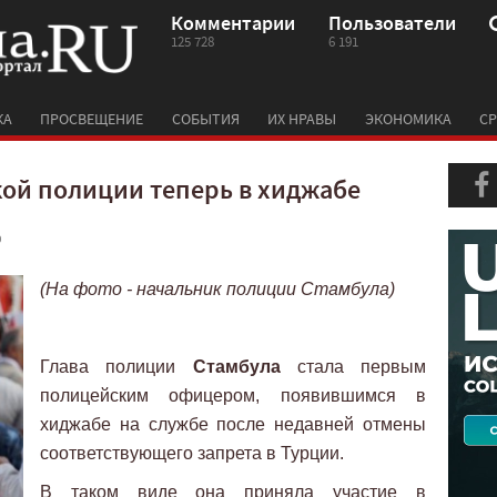
Комментарии
Пользователи
125 728
6 191
КА
ПРОСВЕЩЕНИЕ
СОБЫТИЯ
ИХ НРАВЫ
ЭКОНОМИКА
СР
кой полиции теперь в хиджабе
0
(На фото - начальник полиции Стамбула)
Глава полиции
Стамбула
стала первым
полицейским офицером, появившимся в
хиджабе на службе после недавней отмены
соответствующего запрета в Турции.
В таком виде она приняла участие в