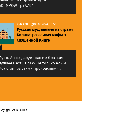
v=wAhN_UEuojU&lc=Ugz6-
h0nMPQWTip7AZ94...
KRR AKK
09.06.2024, 18:56
Русские мусульмане на страже
Корана: pазвеивая мифы о
Священной Книге
Пусть Аллах дарует нашим братьям
лучшее месть в раю. Не только Али и
Иса стоят за этими прекрасными ...
 by golosislama