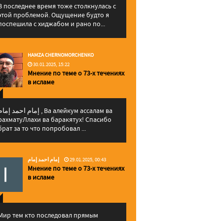
В последнее время тоже столкнулась с
этой проблемой. Ощущение будто я
поспешила с хиджабом и рано по...
HAMZA CHERNOMORCHENKO
30.01.2025, 15:22
Мнение по теме о 73-х течениях
в исламе
إمام احمد إما , Ва алейкум ассалам ва
рахматуЛлахи ва баракятух! Спасибо
брат за то что попробовал ...
إمام احمد إمام
29.01.2025, 00:43
Мнение по теме о 73-х течениях
в исламе
Мир тем кто последовал прямым