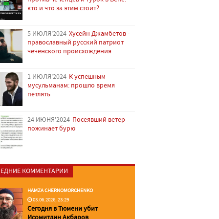
кто и что за этим стоит?
5 ИЮЛЯ'2024
Хусейн Джамбетов -
православный русский патриот
чеченского происхождения
1 ИЮЛЯ'2024
К успешным
мусульманам: прошло время
петлять
24 ИЮНЯ'2024
Посеявший ветер
пожинает бурю
ЕДНИЕ КОММЕНТАРИИ
HAMZA CHERNOMORCHENKO
03.06.2026, 23:29
Сегодня в Тюмени убит
Исомитдин Акбаров