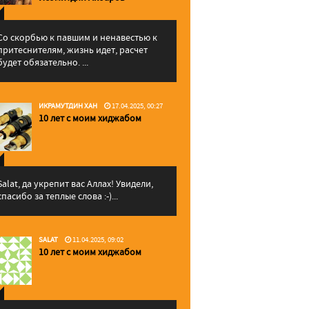
Со скорбью к павшим и ненавестью к
притеснителям, жизнь идет, расчет
будет обязательно. ...
ИКРАМУТДИН ХАН
17.04.2025, 00:27
10 лет с моим хиджабом
Salat, да укрепит вас Аллаx! Увидели,
спасибо за теплые слова :-)...
SALAT
11.04.2025, 09:02
10 лет с моим хиджабом