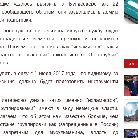
зведке удалось выявить в Бундесвере аж 22
, сообщившего об этом, они засылались в армию
й подготовки.
 военную (а не альтернативную) службу будут
агонадежные элементы - еретиков и отступников
а. Причем, это коснется как "исламистов", так и
равых и "зеленных" (экологистов). О "голубых"
ется.
КОЛО
пить в силу с 1 июля 2017 года - по-видимому, за
изиция должна будет подготовить инструменты
интересно узнать, каких именно "исламистов",
руппировками" имеют в виду немецкие власти.
лагаем, что об этом нам известно больше, чем
стские группировки как (запрещенные в России)
 запретным для мусульманина, вплоть до