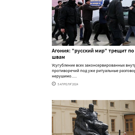
Агония: "русский мир" трещит по
швам
Усугубление всех законсервированных вну
противоречий под уже ритуальные разгово
нерушимо......
5 АПРЕЛЯ'2024