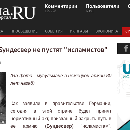
Комментарии
Пользователи
125 728
6 191
КА
ПРОСВЕЩЕНИЕ
СОБЫТИЯ
ИХ НРАВЫ
ЭКОНОМИКА
СР
Бундесвер не пустят "исламистов"
2
(На фото - мусульмане в немецкой армии 80
лет назад)
Как заявили в правительстве Германии,
сегодня в этой стране будет принят
нормативный акт, призванный закрыть путь в
ее армию (
Бундесвер
) "исламистам".