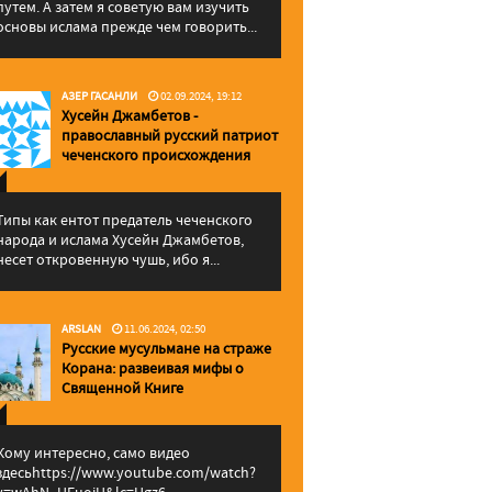
путем. А затем я советую вам изучить
основы ислама прежде чем говорить...
АЗЕР ГАСАНЛИ
02.09.2024, 19:12
Хусейн Джамбетов -
православный русский патриот
чеченского происхождения
Типы как ентот предатель чеченского
народа и ислама Хусейн Джамбетов,
несет откровенную чушь, ибо я...
ARSLAN
11.06.2024, 02:50
Русские мусульмане на страже
Корана: pазвеивая мифы о
Священной Книге
Кому интересно, само видео
здесьhttps://www.youtube.com/watch?