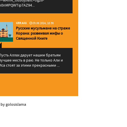
v=wAhN_UEuojU&lc=Ugz6-
h0nMPQWTip7AZ94...
KRR AKK
09.06.2024, 18:56
Русские мусульмане на страже
Корана: pазвеивая мифы о
Священной Книге
Пусть Аллах дарует нашим братьям
лучшее месть в раю. Не только Али и
Иса стоят за этими прекрасными ...
 by golosislama