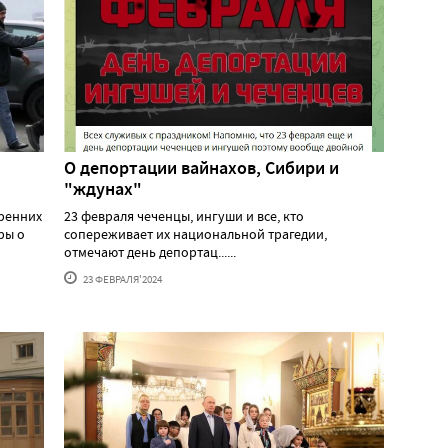
О депортации вайнахов, Сибири и
"ждунах"
тренних
23 февраля чеченцы, ингуши и все, кто
ры о
сопереживает их национальной трагедии,
отмечают день депортац......
23 ФЕВРАЛЯ'2024