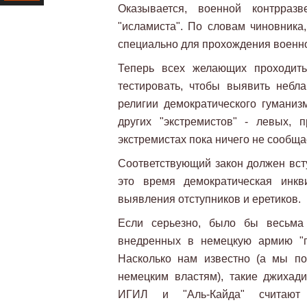
Оказывается, военной контрра
Ресурс
"исламиста". По словам чиновника
специально для прохождения военно
Теперь всех желающих проходить
тестировать, чтобы выявить небл
религии демократического гуманизм
других "экстремистов" - левых, п
экстремистах пока ничего не сообща
Соответствующий закон должен всту
это время демократическая инкв
выявления отступников и еретиков.
Если серьезно, было бы весьма 
внедренных в немецкую армию "г
Насколько нам известно (а мы по
немецким властям), такие джихади
ИГИЛ и "Аль-Кайда" считают