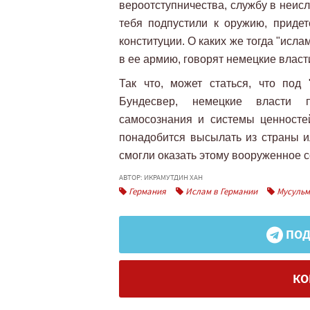
вероотступничества, службу в неисл
тебя подпустили к оружию, придет
конституции. О каких же тогда "исл
в ее армию, говорят немецкие власт
Так что, может статься, что под
Бундесвер, немецкие власти п
самосознания и системы ценностей
понадобится высылать из страны и
смогли оказать этому вооруженное 
АВТОР: ИКРАМУТДИН ХАН
Германия
Ислам в Германии
Мусульм
ПОД
КО