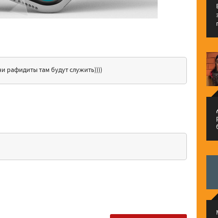
ни рафидиты там будут служить))))
م