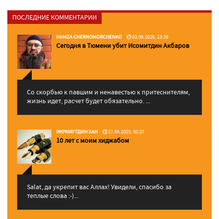
ПОСЛЕДНИЕ КОММЕНТАРИИ
HAMZA CHERNOMORCHENKO
03.06.2026, 23:29
Сегодня в Тюмени убит Исомитдин Акбаров
Со скорбью к павшим и ненавестью к притеснителям,
жизнь идет, расчет будет обязательно. ...
ИКРАМУТДИН ХАН
17.04.2025, 00:27
10 лет с моим хиджабом
Salat, да укрепит вас Аллаx! Увидели, спасибо за
теплые слова :-)...