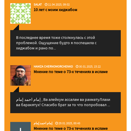
SALAT
11.04.2025, 09:02
10 лет с моим хиджабом
В последнее время тоже столкнулась с этой
проблемой. Ощущение будто я поспешила с
хиджабом и рано по...
HAMZA CHERNOMORCHENKO
30.01.2025, 15:22
Мнение по теме о 73-х течениях в исламе
إمام احمد إمام , Ва алейкум ассалам ва рахматуЛлахи
ва баракятух! Спасибо брат за то что попробовал ...
إمام احمد إمام
29.01.2025, 00:43
Мнение по теме о 73-х течениях в исламе