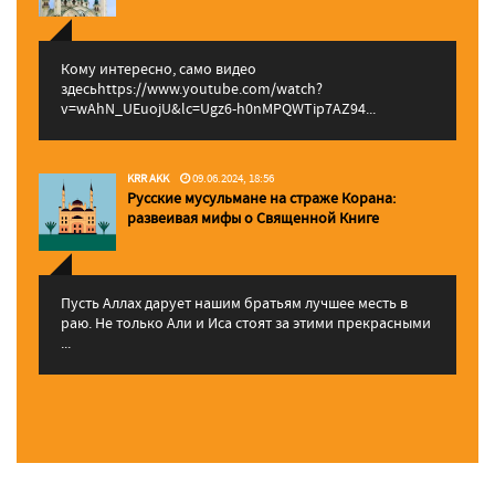
Кому интересно, само видео
здесьhttps://www.youtube.com/watch?
v=wAhN_UEuojU&lc=Ugz6-h0nMPQWTip7AZ94...
KRR AKK
09.06.2024, 18:56
Русские мусульмане на страже Корана:
pазвеивая мифы о Священной Книге
Пусть Аллах дарует нашим братьям лучшее месть в
раю. Не только Али и Иса стоят за этими прекрасными
...