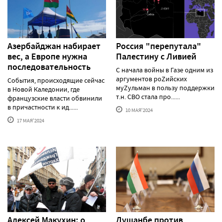
Азербайджан набирает
Россия "перепутала"
вес, а Европе нужна
Палестину с Ливией
последовательность
С начала войны в Газе одним из
аргументов роZийских
События, происходящие сейчас
муZульман в пользу поддержки
в Новой Каледонии, где
т.н. СВО стала про......
французские власти обвинили
в причастности к ид......
10 МАЯ'2024
17 МАЯ'2024
Алексей Макуxин: о
Душанбе против