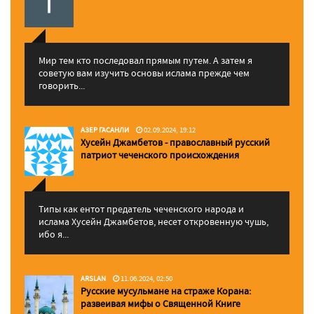
Мир тем кто последовал прямым путем. А затем я
советую вам изучить основы ислама прежде чем
говорить...
АЗЕР ГАСАНЛИ
02.09.2024, 19:12
Хусейн Джамбетов - православный русский
патриот чеченского происхождения
Типы как ентот предатель чеченского народа и
ислама Хусейн Джамбетов, несет откровенную чушь,
ибо я...
ARSLAN
11.06.2024, 02:50
Русские мусульмане на страже Корана:
pазвеивая мифы о Священной Книге