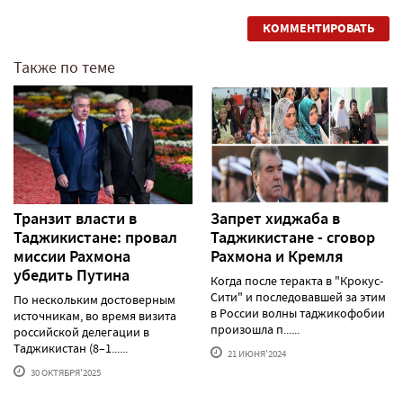
КОММЕНТИРОВАТЬ
Также по теме
Транзит власти в
Запрет хиджаба в
Таджикистане: провал
Таджикистане - сговор
миссии Рахмона
Рахмона и Кремля
убедить Путина
Когда после теракта в "Крокус-
Сити" и последовавшей за этим
По нескольким достоверным
в России волны таджикофобии
источникам, во время визита
произошла п......
российской делегации в
Таджикистан (8–1......
21 ИЮНЯ'2024
30 ОКТЯБРЯ'2025