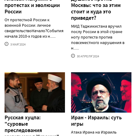
протестаx и эволюции
Москвы: что за этим
России
стоит и куда это
приведет?
От протестной России к
военной России: личное
МИД Таджикистана вручил
свидетельствоНачало?События
послу России в этой стране
начала 2010-х годов из н......
ноту протеста против
повсеместного нарушения в
3 МАЯ'2024
н......
30 АПРЕЛЯ'2024
Русская хуцпа:
Иран - Израиль: суть
"суровые
игры
преследования
Атака Ирана на Израиль