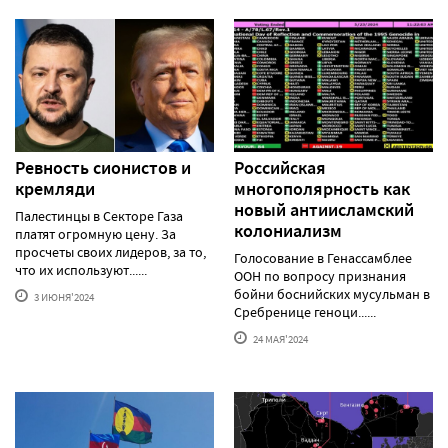
Ревность сионистов и
Российская
кремляди
многополярность как
новый антиисламский
Палестинцы в Секторе Газа
колониализм
платят огромную цену. За
просчеты своих лидеров, за то,
Голосование в Генассамблее
что их используют......
ООН по вопросу признания
бойни боснийских мусульман в
3 ИЮНЯ'2024
Сребренице геноци......
24 МАЯ'2024