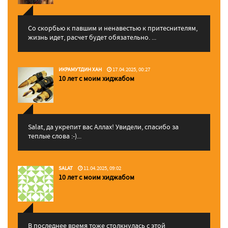
Со скорбью к павшим и ненавестью к притеснителям,
жизнь идет, расчет будет обязательно. ...
ИКРАМУТДИН ХАН
17.04.2025, 00:27
10 лет с моим хиджабом
Salat, да укрепит вас Аллаx! Увидели, спасибо за
теплые слова :-)...
SALAT
11.04.2025, 09:02
10 лет с моим хиджабом
В последнее время тоже столкнулась с этой