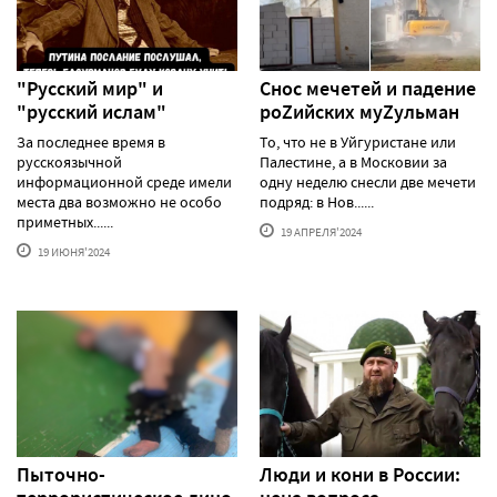
"Русский мир" и
Снос мечетей и падение
"русский ислам"
роZийских муZульман
За последнее время в
То, что не в Уйгуристане или
русскоязычной
Палестине, а в Московии за
информационной среде имели
одну неделю снесли две мечети
места два возможно не особо
подряд: в Нов......
приметных......
19 АПРЕЛЯ'2024
19 ИЮНЯ'2024
Пыточно-
Люди и кони в России: