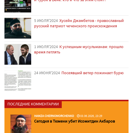
5 ИЮЛЯ'2024
Хусейн Джамбетов - православный
русский патриот чеченского происхождения
1 ИЮЛЯ'2024
К успешным мусульманам: прошло
время петлять
24 ИЮНЯ'2024
Посеявший ветер пожинает бурю
ПОСЛЕДНИЕ КОММЕНТАРИИ
HAMZA CHERNOMORCHENKO
03.06.2026, 23:29
Сегодня в Тюмени убит Исомитдин Акбаров