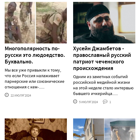
Многополярность по-
Хусейн Джамбетов -
русски это людоедство.
православный русский
Буквально.
патриот чеченского
происхождения
Мы все уже привыкли к тому,
что если Россия налаживает
Одним из заметных событий
парнерские или союзнические
российской медийной жизни
отношения с кем-......
на этой неделе стало интервью
бывшего ичкерийца......
22 ИЮЛЯ'2024
5 ИЮЛЯ'2024
1