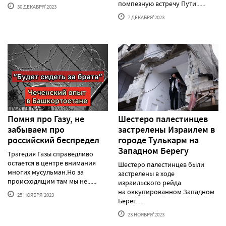
помпезную встречу Пути......
30 ДЕКАБРЯ'2023
7 ДЕКАБРЯ'2023
Помня про Газу, не
Шестеро палестинцев
забываем про
застрелены Израилем в
российский беспредел
городе Тулькарм на
Западном Берегу
Трагедия Газы справедливо
остается в центре внимания
Шестеро палестинцев были
многих мусульман.Но за
застрелены в ходе
происходящим там мы не......
израильского рейда
на оккупированном Западном
25 НОЯБРЯ'2023
Берег......
23 НОЯБРЯ'2023