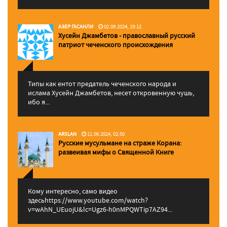
АЗЕР ГАСАНЛИ
02.09.2024, 19:12
Хусейн Джамбетов - православный русский
патриот чеченского происхождения
Типы как ентот предатель чеченского народа и
ислама Хусейн Джамбетов, несет откровенную чушь,
ибо я...
ARSLAN
11.06.2024, 02:50
Русские мусульмане на страже Корана:
pазвеивая мифы о Священной Книге
Кому интересно, само видео
здесьhttps://www.youtube.com/watch?
v=wAhN_UEuojU&lc=Ugz6-h0nMPQWTip7AZ94...