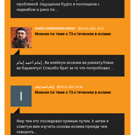
проблемой. Ощущение будто я поспешила с
хиджабом и рано по...
HAMZA CHERNOMORCHENKO
30.01.2025, 15:22
Мнение по теме о 73-х течениях в исламе
إمام احمد إمام , Ва алейкум ассалам ва рахматуЛлахи
ва баракятух! Спасибо брат за то что попробовал ...
إمام احمد إمام
29.01.2025, 00:43
Мнение по теме о 73-х течениях в исламе
Мир тем кто последовал прямым путем. А затем я
советую вам изучить основы ислама прежде чем
говорить...