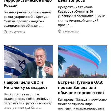
террористическое лицо
цена вопроса
России
Предложение Рамзана
Кадырова обменять 50
Главный результат преступной
украинских военнопленных на
резни, устроенной в Крокус-
снятие Америкой санкций
Сити на прошлой неделе -
против......
официальное обнаже......
6 ЯНВАРЯ'2024
25 МАРТА'2024
Лавров: цели СВО и
Встреча Путина в ОАЭ:
Нетаньяху совпадают
провал Запада или
обычное торгашество?
Видимо, устав играть в
солидарность с ненавистными
Как провал Запада и торжество
басурманами, русский министр
многополярного мира
иностранных дел Кал......
поспешили охарактеризовать