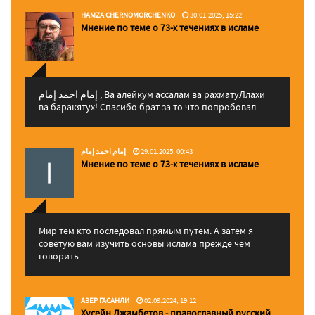
HAMZA CHERNOMORCHENKO
30.01.2025, 15:22
Мнение по теме о 73-х течениях в исламе
إمام احمد إمام , Ва алейкум ассалам ва рахматуЛлахи
ва баракятух! Спасибо брат за то что попробовал ...
إمام احمد إمام
29.01.2025, 00:43
Мнение по теме о 73-х течениях в исламе
Мир тем кто последовал прямым путем. А затем я
советую вам изучить основы ислама прежде чем
говорить...
АЗЕР ГАСАНЛИ
02.09.2024, 19:12
Хусейн Джамбетов - православный русский