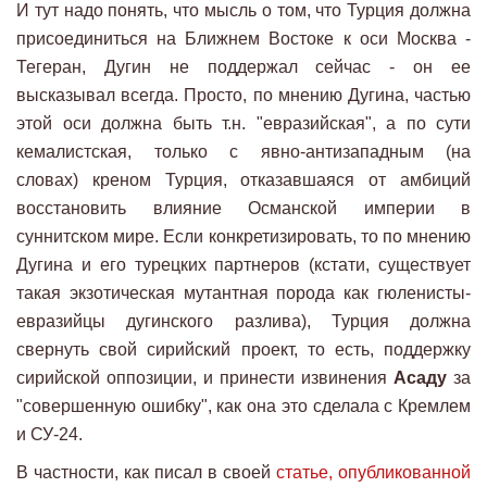
И тут надо понять, что мысль о том, что Турция должна
присоединиться на Ближнем Востоке к оси Москва -
Тегеран, Дугин не поддержал сейчас - он ее
высказывал всегда. Просто, по мнению Дугина, частью
этой оси должна быть т.н. "евразийская", а по сути
кемалистская, только с явно-антизападным (на
словах) креном Турция, отказавшаяся от амбиций
восстановить влияние Османской империи в
суннитском мире. Если конкретизировать, то по мнению
Дугина и его турецких партнеров (кстати, существует
такая экзотическая мутантная порода как гюленисты-
евразийцы дугинского разлива), Турция должна
свернуть свой сирийский проект, то есть, поддержку
сирийской оппозиции, и принести извинения
Асаду
за
"совершенную ошибку", как она это сделала с Кремлем
и СУ-24.
В частности, как писал в своей
статье, опубликованной