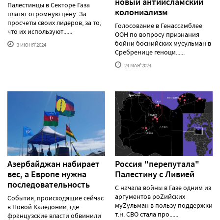
новый антиисламский
Палестинцы в Секторе Газа
колониализм
платят огромную цену. За
просчеты своих лидеров, за то,
Голосование в Генассамблее
что их используют......
ООН по вопросу признания
бойни боснийских мусульман в
3 ИЮНЯ'2024
Сребренице геноци......
24 МАЯ'2024
Азербайджан набирает
Россия "перепутала"
вес, а Европе нужна
Палестину с Ливией
последовательность
С начала войны в Газе одним из
аргументов роZийских
События, происходящие сейчас
муZульман в пользу поддержки
в Новой Каледонии, где
т.н. СВО стала про......
французские власти обвинили