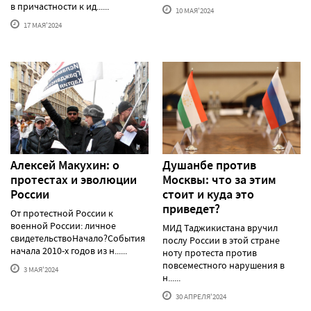
в причастности к ид......
10 МАЯ'2024
17 МАЯ'2024
Алексей Макуxин: о
Душанбе против
протестаx и эволюции
Москвы: что за этим
России
стоит и куда это
приведет?
От протестной России к
военной России: личное
МИД Таджикистана вручил
свидетельствоНачало?События
послу России в этой стране
начала 2010-х годов из н......
ноту протеста против
повсеместного нарушения в
3 МАЯ'2024
н......
30 АПРЕЛЯ'2024