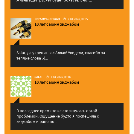
ИКРАМУТДИН ХАН
17.04.2025, 00:27
10 лет с моим хиджабом
Salat, да укрепит вас Аллаx! Увидели, спасибо за
теплые слова :-)...
SALAT
11.04.2025, 09:02
10 лет с моим хиджабом
В последнее время тоже столкнулась с этой
проблемой. Ощущение будто я поспешила с
хиджабом и рано по...