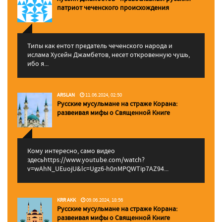
патриот чеченского происхождения
Типы как ентот предатель чеченского народа и
ислама Хусейн Джамбетов, несет откровенную чушь,
ибо я...
ARSLAN
11.06.2024, 02:50
Русские мусульмане на страже Корана:
pазвеивая мифы о Священной Книге
Кому интересно, само видео
здесьhttps://www.youtube.com/watch?
v=wAhN_UEuojU&lc=Ugz6-h0nMPQWTip7AZ94...
KRR AKK
09.06.2024, 18:56
Русские мусульмане на страже Корана:
pазвеивая мифы о Священной Книге