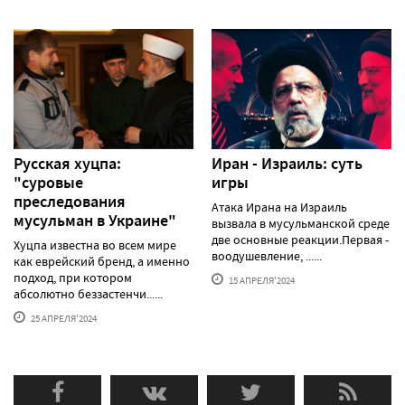
Русская хуцпа:
Иран - Израиль: суть
"суровые
игры
преследования
Атака Ирана на Израиль
мусульман в Украине"
вызвала в мусульманской среде
две основные реакции.Первая -
Хуцпа известна во всем мире
воодушевление, ......
как еврейский бренд, а именно
подход, при котором
15 АПРЕЛЯ'2024
абсолютно беззастенчи......
25 АПРЕЛЯ'2024