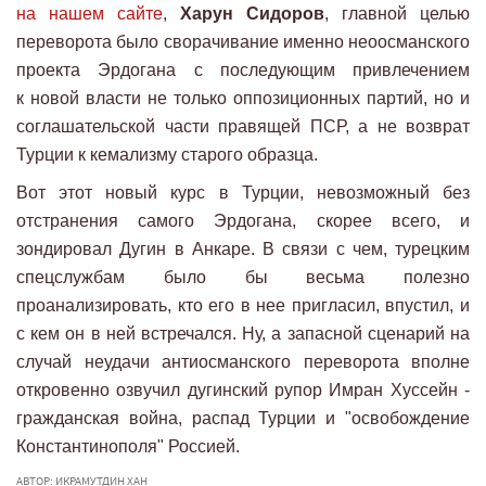
на нашем сайте
,
Харун Сидоров
, главной целью
переворота было сворачивание именно неоосманского
проекта Эрдогана с последующим привлечением
к новой власти не только оппозиционных партий, но и
соглашательской части правящей ПСР, а не возврат
Турции к кемализму старого образца.
Вот этот новый курс в Турции, невозможный без
отстранения самого Эрдогана, скорее всего, и
зондировал Дугин в Анкаре. В связи с чем, турецким
спецслужбам было бы весьма полезно
проанализировать, кто его в нее пригласил, впустил, и
с кем он в ней встречался. Ну, а запасной сценарий на
случай неудачи антиосманского переворота вполне
откровенно озвучил дугинский рупор Имран Хуссейн -
гражданская война, распад Турции и "освобождение
Константинополя" Россией.
АВТОР: ИКРАМУТДИН ХАН