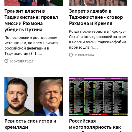
Транзит власти в
Запрет хиджаба в
Таджикистане: провал
Таджикистане - сговор
миссии Рахмона
Рахмона и Кремля
убедить Путина
Когда после теракта в "Крокус-
Сити" и последовавшей за этим
По нескольким достоверным
в России волны таджикофобии
источникам, во время визита
произошла п......
российской делегации в
Таджикистан (8–1......
21 ИЮНЯ'2024
30 ОКТЯБРЯ'2025
Ревность сионистов и
Российская
кремляди
многополярность как