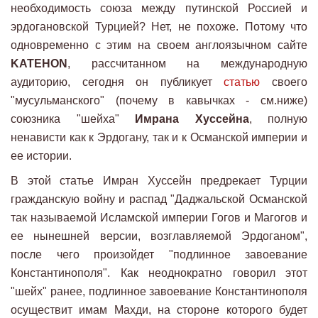
необходимость союза между путинской Россией и
эрдогановской Турцией? Нет, не похоже. Потому что
одновременно с этим на своем англоязычном сайте
KATEHON
, рассчитанном на международную
аудиторию, сегодня он публикует
статью
своего
"мусульманского" (почему в кавычках - см.ниже)
союзника "шейха"
Имрана Хуссейна
, полную
ненависти как к Эрдогану, так и к Османской империи и
ее истории.
В этой статье Имран Хуссейн предрекает Турции
гражданскую войну и распад "Даджальской Османской
так называемой Исламской империи Гогов и Магогов и
ее нынешней версии, возглавляемой Эрдоганом",
после чего произойдет "подлинное завоевание
Константинополя". Как неоднократно говорил этот
"шейх" ранее, подлинное завоевание Константинополя
осуществит имам Махди, на стороне которого будет