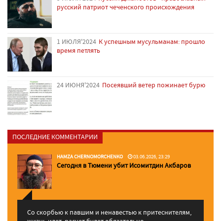
русский патриот чеченского происхождения
1 ИЮЛЯ'2024
К успешным мусульманам: прошло
время петлять
24 ИЮНЯ'2024
Посеявший ветер пожинает бурю
ПОСЛЕДНИЕ КОММЕНТАРИИ
HAMZA CHERNOMORCHENKO
03.06.2026, 23:29
Сегодня в Тюмени убит Исомитдин Акбаров
Со скорбью к павшим и ненавестью к притеснителям,
жизнь идет, расчет будет обязательно. ...