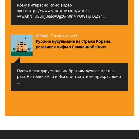
Кому интересно, само видео
здесьhttps://www.youtube.com/watch?
v=wAhN_UEuojU&lc=Ugz6-h0nMPQWTip7AZ94...
KRR AKK
09.06.2024, 18:56
Русские мусульмане на страже Корана:
pазвеивая мифы о Священной Книге
Пусть Аллах дарует нашим братьям лучшее месть в
раю. Не только Али и Иса стоят за этими прекрасными
...