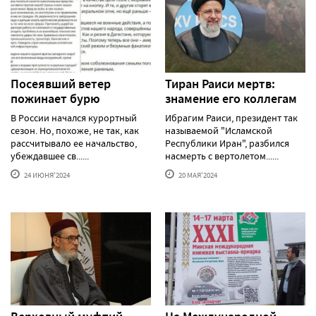
Посеявший ветер
Тиран Раиси мертв:
пожинает бурю
знамение его коллегам
В России начался курортный
Ибрагим Раиси, президент так
сезон. Но, похоже, не так, как
называемой "Исламской
рассчитывало ее начальство,
Республики Иран", разбился
убеждавшее св......
насмерть с вертолетом......
24 ИЮНЯ'2024
20 МАЯ'2024