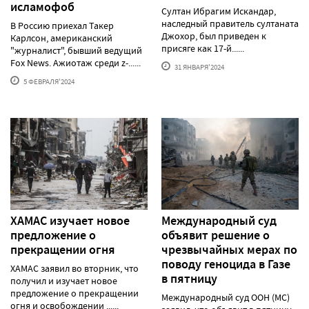
исламофоб
Султан Ибрагим Искандар,
наследный правитель султаната
В Россию приехал Такер
Джохор, был приведен к
Карлсон, американский
присяге как 17-й......
"журналист", бывший ведущий
Fox News. Ажиотаж среди z-......
31 ЯНВАРЯ'2024
5 ФЕВРАЛЯ'2024
ХАМАС изучает новое
Международный суд
предложение о
объявит решение о
прекращении огня
чрезвычайных мерах по
поводу геноцида в Газе
ХАМАС заявил во вторник, что
в пятницу
получил и изучает новое
предложение о прекращении
Международный суд ООН (МС)
огня и освобождении ......