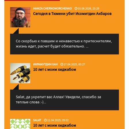
HAMZA CHERNOMORCHENKO
03.06.2026, 23:29
Сегодня в Тюмени убит Исомитдин Акбаров
Со скорбью к павшим и ненавестью к притеснителям,
жизнь идет, расчет будет обязательно. ...
ИКРАМУТДИН ХАН
17.04.2025, 00:27
10 лет с моим хиджабом
Salat, да укрепит вас Аллаx! Увидели, спасибо за
теплые слова :-)...
SALAT
11.04.2025, 09:02
10 лет с моим хиджабом