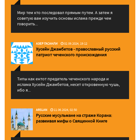
Мир тем кто последовал прямым путем. А затем я
советую вам изучить основы ислама прежде чем
говорить...
АЗЕР ГАСАНЛИ
02.09.2024, 19:12
Хусейн Джамбетов - православный русский
патриот чеченского происхождения
Типы как ентот предатель чеченского народа и
ислама Хусейн Джамбетов, несет откровенную чушь,
ибо я...
ARSLAN
11.06.2024, 02:50
Русские мусульмане на страже Корана:
pазвеивая мифы о Священной Книге