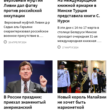
Верховный муфтий
На Международной
Ливии дал фатву
книжной ярмарке в
против российской
Минске Турция
оккупации
представила книги С.
Нурси
Верховный муфтий Ливии д-р
Садык аль-Гарьяни
В эти дни с 14 по 17 марта в
охарактеризовал российское
столице Беларуси Минске
военное присутствие в......
проходит очередная 31-ая
международная книжная ......
28 АПРЕЛЯ'2024
17 МАРТА'2024
В России праздник:
Новый король Малайзии
приехал знаменитый
не хочет быть
американский
марионеткой