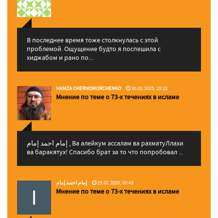
В последнее время тоже столкнулась с этой
проблемой. Ощущение будто я поспешила с
хиджабом и рано по...
HAMZA CHERNOMORCHENKO
30.01.2025, 15:22
Мнение по теме о 73-х течениях в исламе
إمام احمد إمام , Ва алейкум ассалам ва рахматуЛлахи
ва баракятух! Спасибо брат за то что попробовал ...
إمام احمد إمام
29.01.2025, 00:43
Мнение по теме о 73-х течениях в исламе