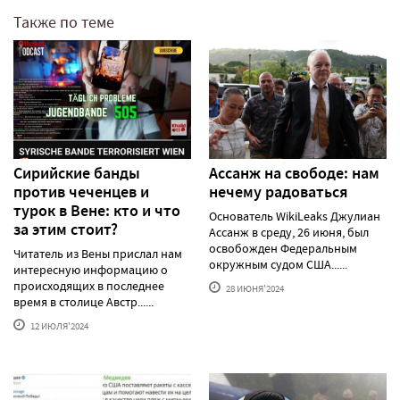
Также по теме
Сирийские банды
Ассанж на свободе: нам
против чеченцев и
нечему радоваться
турок в Вене: кто и что
Основатель WikiLeaks Джулиан
за этим стоит?
Ассанж в среду, 26 июня, был
освобожден Федеральным
Читатель из Вены прислал нам
окружным судом США......
интересную информацию о
происходящих в последнее
28 ИЮНЯ'2024
время в столице Австр......
12 ИЮЛЯ'2024