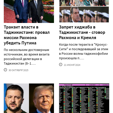
Транзит власти в
Запрет хиджаба в
Таджикистане: провал
Таджикистане - сговор
миссии Рахмона
Рахмона и Кремля
убедить Путина
Когда после теракта в "Крокус-
Сити" и последовавшей за этим
По нескольким достоверным
в России волны таджикофобии
источникам, во время визита
произошла п......
российской делегации в
Таджикистан (8–1......
21 ИЮНЯ'2024
30 ОКТЯБРЯ'2025