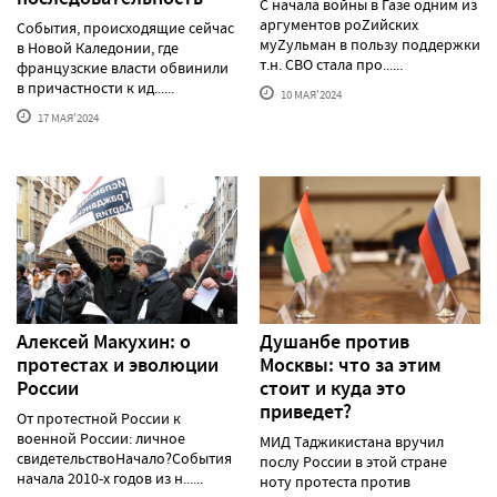
С начала войны в Газе одним из
аргументов роZийских
События, происходящие сейчас
муZульман в пользу поддержки
в Новой Каледонии, где
т.н. СВО стала про......
французские власти обвинили
в причастности к ид......
10 МАЯ'2024
17 МАЯ'2024
Алексей Макуxин: о
Душанбе против
протестаx и эволюции
Москвы: что за этим
России
стоит и куда это
приведет?
От протестной России к
военной России: личное
МИД Таджикистана вручил
свидетельствоНачало?События
послу России в этой стране
начала 2010-х годов из н......
ноту протеста против