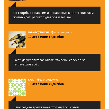
Со скорбью к павшим и ненавестью к притеснителям,
жизнь идет, расчет будет обязательно. ...
ИКРАМУТДИН ХАН
17.04.2025, 00:27
10 лет с моим хиджабом
Salat, да укрепит вас Аллаx! Увидели, спасибо за
теплые слова :-)...
SALAT
11.04.2025, 09:02
10 лет с моим хиджабом
В последнее время тоже столкнулась с этой