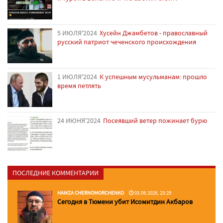
5 ИЮЛЯ'2024
Хусейн Джамбетов - православный
русский патриот чеченского происхождения
1 ИЮЛЯ'2024
К успешным мусульманам: прошло
время петлять
24 ИЮНЯ'2024
Посеявший ветер пожинает бурю
ПОСЛЕДНИЕ КОММЕНТАРИИ
HAMZA CHERNOMORCHENKO
03.06.2026, 23:29
Сегодня в Тюмени убит Исомитдин Акбаров