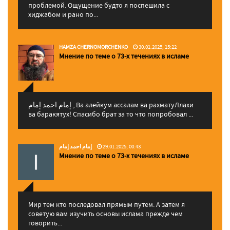
проблемой. Ощущение будто я поспешила с
хиджабом и рано по...
HAMZA CHERNOMORCHENKO
30.01.2025, 15:22
Мнение по теме о 73-х течениях в исламе
إمام احمد إمام , Ва алейкум ассалам ва рахматуЛлахи
ва баракятух! Спасибо брат за то что попробовал ...
إمام احمد إمام
29.01.2025, 00:43
Мнение по теме о 73-х течениях в исламе
Мир тем кто последовал прямым путем. А затем я
советую вам изучить основы ислама прежде чем
говорить...