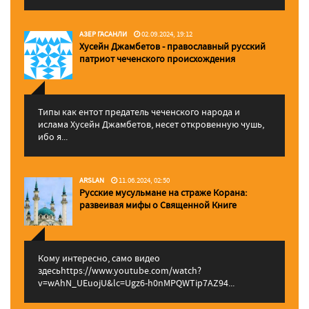
АЗЕР ГАСАНЛИ
02.09.2024, 19:12
Хусейн Джамбетов - православный русский
патриот чеченского происхождения
Типы как ентот предатель чеченского народа и
ислама Хусейн Джамбетов, несет откровенную чушь,
ибо я...
ARSLAN
11.06.2024, 02:50
Русские мусульмане на страже Корана:
pазвеивая мифы о Священной Книге
Кому интересно, само видео
здесьhttps://www.youtube.com/watch?
v=wAhN_UEuojU&lc=Ugz6-h0nMPQWTip7AZ94...