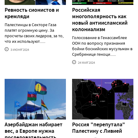
Ревность сионистов и
Российская
кремляди
многополярность как
новый антиисламский
Палестинцы в Секторе Газа
колониализм
платят огромную цену. За
просчеты своих лидеров, за то,
Голосование в Генассамблее
что их используют......
ООН по вопросу признания
бойни боснийских мусульман в
3 ИЮНЯ'2024
Сребренице геноци......
24 МАЯ'2024
Азербайджан набирает
Россия "перепутала"
вес, а Европе нужна
Палестину с Ливией
последовательность