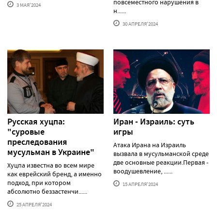
повсеместного нарушения в
3 МАЯ'2024
н......
30 АПРЕЛЯ'2024
Русская хуцпа:
Иран - Израиль: суть
"суровые
игры
преследования
Атака Ирана на Израиль
мусульман в Украине"
вызвала в мусульманской среде
две основные реакции.Первая -
Хуцпа известна во всем мире
воодушевление, ......
как еврейский бренд, а именно
подход, при котором
15 АПРЕЛЯ'2024
абсолютно беззастенчи......
25 АПРЕЛЯ'2024