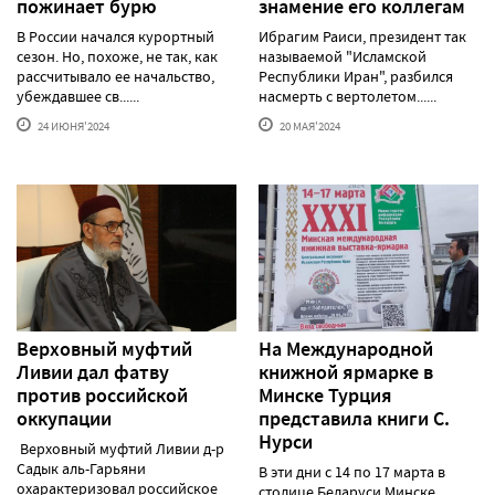
пожинает бурю
знамение его коллегам
В России начался курортный
Ибрагим Раиси, президент так
сезон. Но, похоже, не так, как
называемой "Исламской
рассчитывало ее начальство,
Республики Иран", разбился
убеждавшее св......
насмерть с вертолетом......
24 ИЮНЯ'2024
20 МАЯ'2024
Верховный муфтий
На Международной
Ливии дал фатву
книжной ярмарке в
против российской
Минске Турция
оккупации
представила книги С.
Нурси
Верховный муфтий Ливии д-р
Садык аль-Гарьяни
В эти дни с 14 по 17 марта в
охарактеризовал российское
столице Беларуси Минске