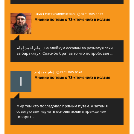
HAMZA CHERNOMORCHENKO
30.01.2025, 15:22
Мнение по теме о 73-х течениях в исламе
إمام احمد إمام , Ва алейкум ассалам ва рахматуЛлахи
ва баракятух! Спасибо брат за то что попробовал ...
إمام احمد إمام
29.01.2025, 00:43
Мнение по теме о 73-х течениях в исламе
Мир тем кто последовал прямым путем. А затем я
советую вам изучить основы ислама прежде чем
говорить...