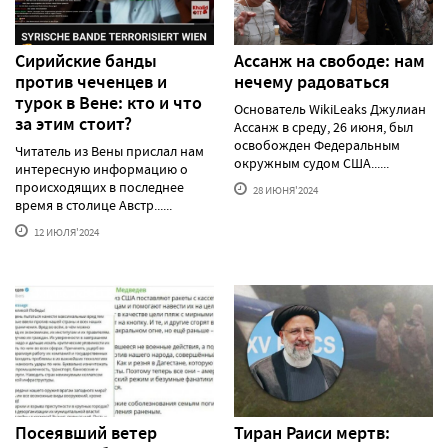
Сирийские банды
Ассанж на свободе: нам
против чеченцев и
нечему радоваться
турок в Вене: кто и что
Основатель WikiLeaks Джулиан
за этим стоит?
Ассанж в среду, 26 июня, был
освобожден Федеральным
Читатель из Вены прислал нам
окружным судом США......
интересную информацию о
происходящих в последнее
28 ИЮНЯ'2024
время в столице Австр......
12 ИЮЛЯ'2024
Посеявший ветер
Тиран Раиси мертв: