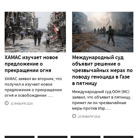
ХАМАС изучает новое
Международный суд
предложение о
объявит решение о
прекращении огня
чрезвычайных мерах по
поводу геноцида в Газе
ХАМАС заявил во вторник, что
в пятницу
получил и изучает новое
предложение о прекращении
Международный суд ООН (МС)
огня и освобождении ......
заявил, что объявит в пятницу,
примет ли он чрезвычайные
31 ЯНВАРЯ'2024
меры против Изр......
25 ЯНВАРЯ'2024