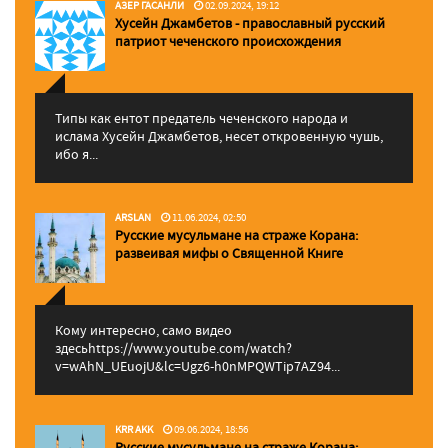
АЗЕР ГАСАНЛИ
02.09.2024, 19:12
Хусейн Джамбетов - православный русский
патриот чеченского происхождения
Типы как ентот предатель чеченского народа и
ислама Хусейн Джамбетов, несет откровенную чушь,
ибо я...
ARSLAN
11.06.2024, 02:50
Русские мусульмане на страже Корана:
pазвеивая мифы о Священной Книге
Кому интересно, само видео
здесьhttps://www.youtube.com/watch?
v=wAhN_UEuojU&lc=Ugz6-h0nMPQWTip7AZ94...
KRR AKK
09.06.2024, 18:56
Русские мусульмане на страже Корана: