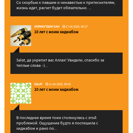
Со скорбью к павшим и ненавестью к притеснителям,
жизнь идет, расчет будет обязательно. ...
ИКРАМУТДИН ХАН
17.04.2025, 00:27
10 лет с моим хиджабом
Salat, да укрепит вас Аллаx! Увидели, спасибо за
теплые слова :-)...
SALAT
11.04.2025, 09:02
10 лет с моим хиджабом
В последнее время тоже столкнулась с этой
проблемой. Ощущение будто я поспешила с
хиджабом и рано по...