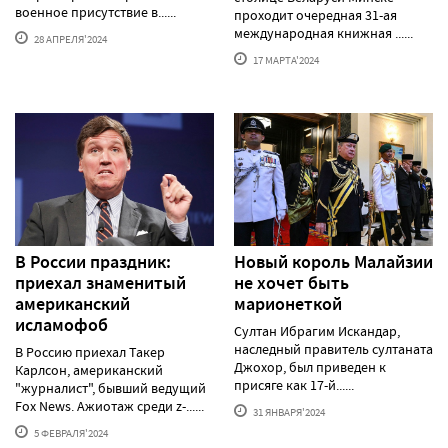
военное присутствие в......
проходит очередная 31-ая
международная книжная ......
28 АПРЕЛЯ'2024
17 МАРТА'2024
В России праздник:
Новый король Малайзии
приехал знаменитый
не хочет быть
американский
марионеткой
исламофоб
Султан Ибрагим Искандар,
наследный правитель султаната
В Россию приехал Такер
Джохор, был приведен к
Карлсон, американский
присяге как 17-й......
"журналист", бывший ведущий
Fox News. Ажиотаж среди z-......
31 ЯНВАРЯ'2024
5 ФЕВРАЛЯ'2024