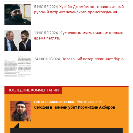
5 ИЮЛЯ'2024
Хусейн Джамбетов - православный
русский патриот чеченского происхождения
1 ИЮЛЯ'2024
К успешным мусульманам: прошло
время петлять
24 ИЮНЯ'2024
Посеявший ветер пожинает бурю
ПОСЛЕДНИЕ КОММЕНТАРИИ
HAMZA CHERNOMORCHENKO
03.06.2026, 23:29
Сегодня в Тюмени убит Исомитдин Акбаров