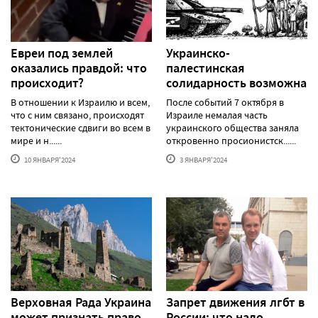
Евреи под землей
Украинско-
оказались правдой: что
палестинская
происходит?
солидарность возможна
В отношении к Израилю и всем,
После событий 7 октября в
что с ним связано, происходят
Израиле немалая часть
тектонические сдвиги во всем в
украинского общества заняла
мире и н......
откровенно просионистск......
10 ЯНВАРЯ'2024
3 ЯНВАРЯ'2024
Верховная Рада Украина
Запрет движения лгбт в
может признать право
России: что надо