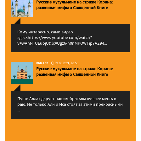
Русские мусульмане на страже Корана:
pазвеивая мифы о Священной Книге
Кому интересно, само видео
здесьhttps://www.youtube.com/watch?
v=wAhN_UEuojU&lc=Ugz6-h0nMPQWTip7AZ94...
KRR AKK
09.06.2024, 18:56
Русские мусульмане на страже Корана:
pазвеивая мифы о Священной Книге
Пусть Аллах дарует нашим братьям лучшее месть в
раю. Не только Али и Иса стоят за этими прекрасными
...