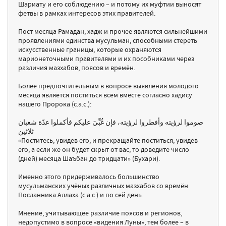
Шариату и его соблюдению – и потому их муфтии выносят
фетвы в рамках интересов этих правителей.
Пост месяца Рамадан, хадж и прочее являются сильнейшими
проявлениями единства мусульман, способными стереть
искусственные границы, которые охраняются
марионеточными правителями и их пособниками через
различия мазхабов, поясов и времён.
Более предпочтительным в вопросе выявления молодого
месяца является поститься всем вместе согласно хадису
нашего Пророка (с.а.с.):
صوموا لرؤيته وأفطروا لرؤيته، فإن غُبِّيَ عليكم فأكملوا عدّة شعبان
ثلاثين
«Поститесь, увидев его, и прекращайте поститься, увидев
его, а если же он будет скрыт от вас, то доведите число
(дней) месяца Шаъбан до тридцати» (Бухари).
Именно этого придерживалось большинство
мусульманских учёных различных мазхабов со времён
Посланника Аллаха (с.а.с.) и по сей день.
Мнение, учитывающее различие поясов и регионов,
недопустимо в вопросе «видения Луны», тем более – в