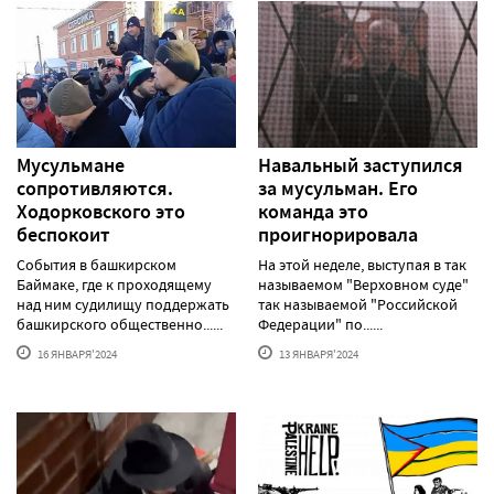
Мусульмане
Навальный заступился
сопротивляются.
за мусульман. Его
Ходорковского это
команда это
беспокоит
проигнорировала
События в башкирском
На этой неделе, выступая в так
Баймаке, где к проходящему
называемом "Верховном суде"
над ним судилищу поддержать
так называемой "Российской
башкирского общественно......
Федерации" по......
16 ЯНВАРЯ'2024
13 ЯНВАРЯ'2024