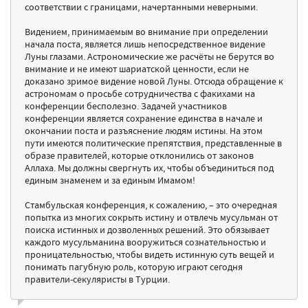
соответствии с границами, начертанными неверными.
Видением, принимаемым во внимание при определении
начала поста, является лишь непосредственное видение
Луны глазами. Астрономические же расчёты не берутся во
внимание и не имеют шариатской ценности, если не
доказано зримое видение новой Луны. Отсюда обращение к
астрономам о просьбе сотрудничества с факихами на
конференции бесполезно. Задачей участников
конференции является сохранение единства в начале и
окончании поста и разъяснение людям истины. На этом
пути имеются политические препятствия, представленные в
образе правителей, которые отклонились от законов
Аллаха. Мы должны свергнуть их, чтобы объединиться под
единым знаменем и за единым Имамом!
Стамбульская конференция, к сожалению, – это очередная
попытка из многих сокрыть истину и отвлечь мусульман от
поиска истинных и дозволенных решений. Это обязывает
каждого мусульманина вооружиться сознательностью и
проницательностью, чтобы видеть истинную суть вещей и
понимать пагубную роль, которую играют сегодня
правители-секуляристы в Турции.