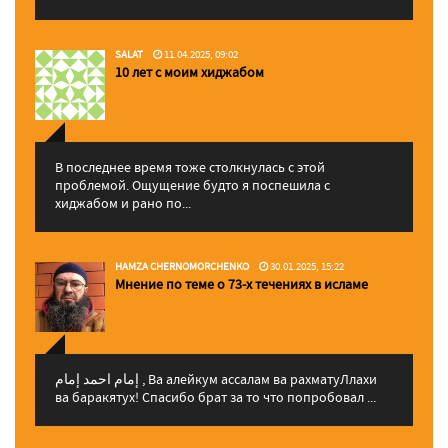
SALAT
11.04.2025, 09:02
10 лет с моим хиджабом
В последнее время тоже столкнулась с этой
проблемой. Ощущение будто я поспешила с
хиджабом и рано по...
HAMZA CHERNOMORCHENKO
30.01.2025, 15:22
Мнение по теме о 73-х течениях в исламе
إمام احمد إمام , Ва алейкум ассалам ва рахматуЛлахи
ва баракятух! Спасибо брат за то что попробовал ...