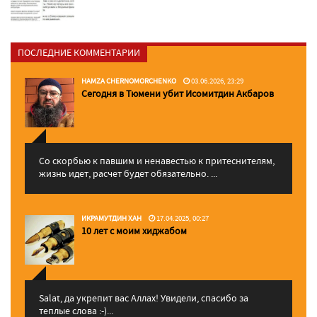
ПОСЛЕДНИЕ КОММЕНТАРИИ
HAMZA CHERNOMORCHENKO
03.06.2026, 23:29
Сегодня в Тюмени убит Исомитдин Акбаров
Со скорбью к павшим и ненавестью к притеснителям,
жизнь идет, расчет будет обязательно. ...
ИКРАМУТДИН ХАН
17.04.2025, 00:27
10 лет с моим хиджабом
Salat, да укрепит вас Аллаx! Увидели, спасибо за
теплые слова :-)...