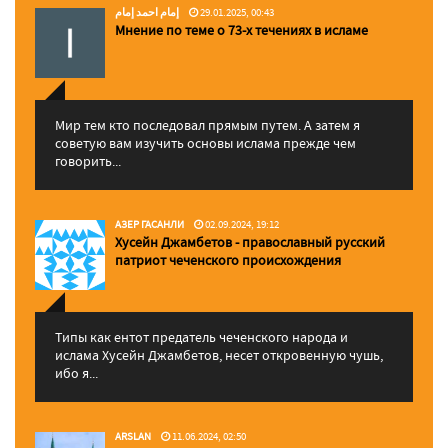
إمام احمد إمام
29.01.2025, 00:43
Мнение по теме о 73-х течениях в исламе
Мир тем кто последовал прямым путем. А затем я
советую вам изучить основы ислама прежде чем
говорить...
АЗЕР ГАСАНЛИ
02.09.2024, 19:12
Хусейн Джамбетов - православный русский
патриот чеченского происхождения
Типы как ентот предатель чеченского народа и
ислама Хусейн Джамбетов, несет откровенную чушь,
ибо я...
ARSLAN
11.06.2024, 02:50