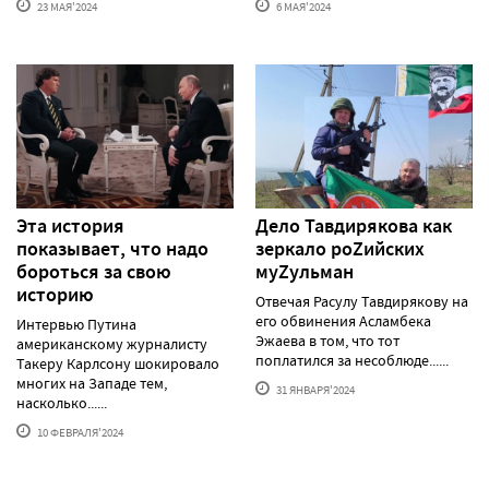
23 МАЯ'2024
6 МАЯ'2024
Эта история
Дело Тавдирякова как
показывает, что надо
зеркало роZийских
бороться за свою
муZульман
историю
Отвечая Расулу Тавдирякову на
его обвинения Асламбека
Интервью Путина
Эжаева в том, что тот
американскому журналисту
поплатился за несоблюде......
Такеру Карлсону шокировало
многих на Западе тем,
31 ЯНВАРЯ'2024
насколько......
10 ФЕВРАЛЯ'2024