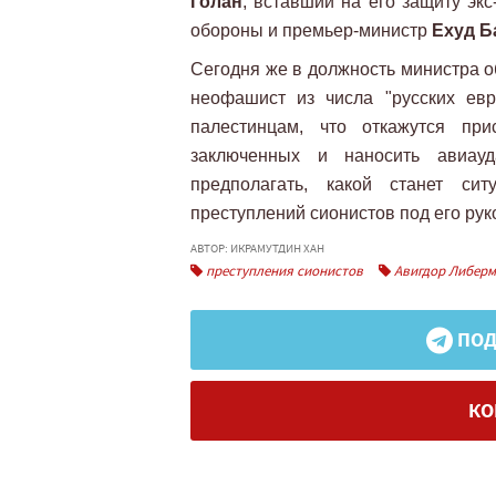
Голан
, вставший на его защиту эк
обороны и премьер-министр
Ехуд Б
Сегодня же в должность министра 
неофашист из числа "русских ев
палестинцам, что откажутся при
заключенных и наносить авиау
предполагать, какой станет си
преступлений сионистов под его рук
АВТОР: ИКРАМУТДИН ХАН
преступления сионистов
Авигдор Либер
ПОД
КО