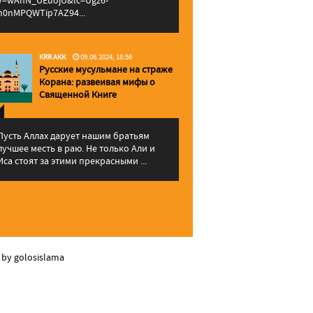
v=wAhN_UEuojU&lc=Ugz6-
h0nMPQWTip7AZ94...
KRR AKK
09.06.2024, 18:56
Русские мусульмане на страже
Корана: pазвеивая мифы о
Священной Книге
Пусть Аллах дарует нашим братьям
лучшее месть в раю. Не только Али и
Иса стоят за этими прекрасными ...
 by golosislama