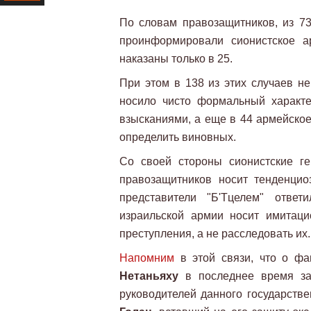
Ресурс
По словам правозащитников, из 73
проинформировали сионистское а
наказаны только в 25.
При этом в 138 из этих случаев не
носило чисто формальный характ
взысканиями, а еще в 44 армейское
определить виновных.
Со своей стороны сионистские ге
правозащитников носит тенденцио
представители "Б'Тцелем" ответ
израильской армии носит имитац
преступления, а не расследовать их
Напомним
в этой связи, что о ф
Нетаньяху
в последнее время з
руководителей данного государств