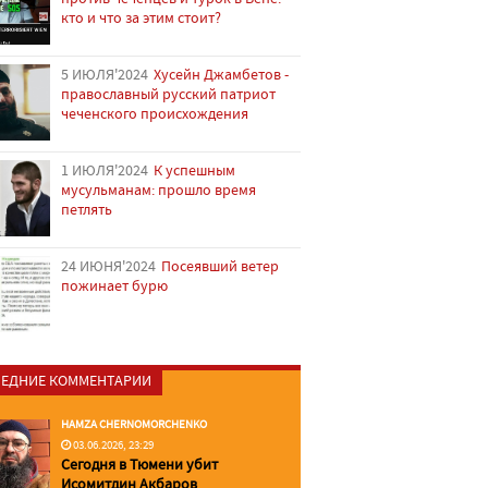
кто и что за этим стоит?
5 ИЮЛЯ'2024
Хусейн Джамбетов -
православный русский патриот
чеченского происхождения
1 ИЮЛЯ'2024
К успешным
мусульманам: прошло время
петлять
24 ИЮНЯ'2024
Посеявший ветер
пожинает бурю
ЕДНИЕ КОММЕНТАРИИ
HAMZA CHERNOMORCHENKO
03.06.2026, 23:29
Сегодня в Тюмени убит
Исомитдин Акбаров