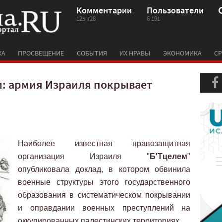
Комментарии
Пользователи
125 728
6 191
КА
ПРОСВЕЩЕНИЕ
СОБЫТИЯ
ИХ НРАВЫ
ЭКОНОМИКА
СР
: армия Израиля покрывает
Наиболее известная правозащитная
организация Израиля "
Б'Тцелем
"
опубликовала доклад, в котором обвинила
военные структуры этого государственного
образования в систематическом покрывании
и оправдании военных преступлений на
оккупированных палестинских территориях.