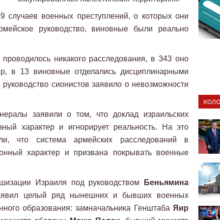
9 случаев военных преступлений, о которых они
рмейское руководство, виновные были реально
 проводилось никакого расследования, в 343 оно
ер, в 13 виновные отделались дисциплинарными
 руководство сионистов заявило о невозможности
КОЛО
нералы заявили о том, что доклад израильских
зный характер и игнорирует реальность. На это
или, что система армейских расследований в
ионный характер и призвана покрывать военные
.
ашизации Израиля под руководством
Беньямина
аявил целый ряд нынешних и бывших военных
енного образования: замначальника Генштаба
Яир