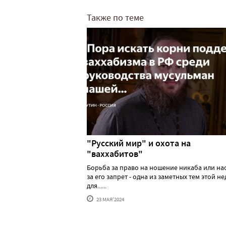
Также по теме
"Русский мир" и охота на
"ваххабитов"
Борьба за право на ношение никаба или н
за его запрет - одна из заметных тем этой н
для......
23 МАЯ'2024