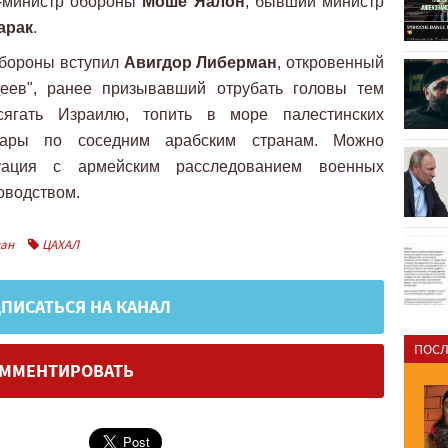
с-министр обороны
Моше Яалон
, бывший министр
арак
.
обороны вступил
Авигдор Либерман
, откровенный
реев", ранее призывавший отрубать головы тем
сягать Израилю, топить в море палестинских
дары по соседним арабским странам. Можно
туация с армейским расследованием военных
оводством.
ман
ЦАХАЛ
ПИСАТЬСЯ НА КАНАЛ
ПОСЛ
ММЕНТИРОВАТЬ