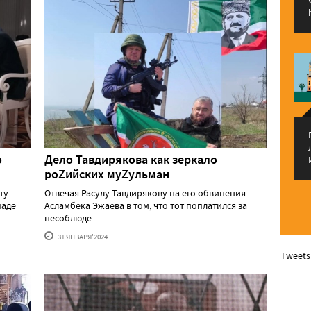
о
Дело Тавдирякова как зеркало
роZийских муZульман
ту
Отвечая Расулу Тавдирякову на его обвинения
паде
Асламбека Эжаева в том, что тот поплатился за
несоблюде......
31 ЯНВАРЯ'2024
Tweets