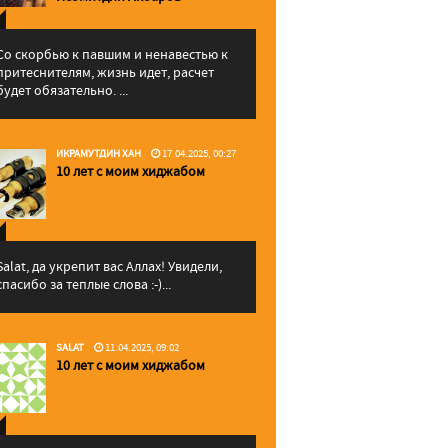
Со скорбью к павшим и ненавестью к
притеснителям, жизнь идет, расчет
будет обязательно. ...
ИКРАМУТДИН ХАН
17.04.2025, 00:27
10 лет с моим хиджабом
Salat, да укрепит вас Аллаx! Увидели,
спасибо за теплые слова :-)...
SALAT
11.04.2025, 09:02
10 лет с моим хиджабом