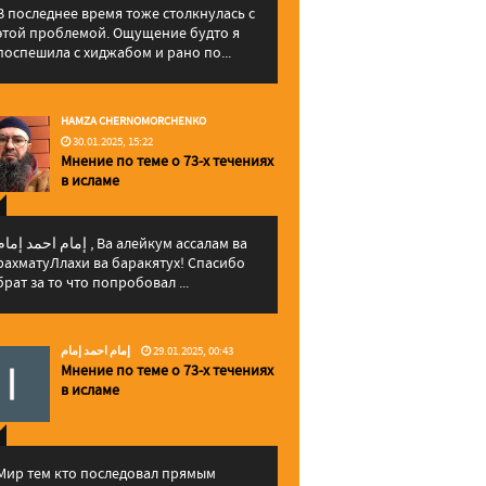
В последнее время тоже столкнулась с
этой проблемой. Ощущение будто я
поспешила с хиджабом и рано по...
HAMZA CHERNOMORCHENKO
30.01.2025, 15:22
Мнение по теме о 73-х течениях
в исламе
إمام احمد إما , Ва алейкум ассалам ва
рахматуЛлахи ва баракятух! Спасибо
брат за то что попробовал ...
إمام احمد إمام
29.01.2025, 00:43
Мнение по теме о 73-х течениях
в исламе
Мир тем кто последовал прямым