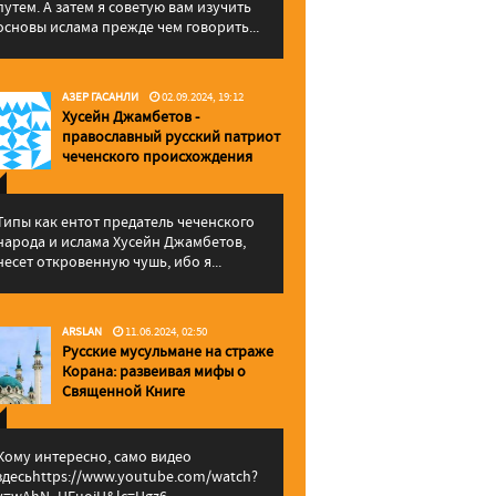
путем. А затем я советую вам изучить
основы ислама прежде чем говорить...
АЗЕР ГАСАНЛИ
02.09.2024, 19:12
Хусейн Джамбетов -
православный русский патриот
чеченского происхождения
Типы как ентот предатель чеченского
народа и ислама Хусейн Джамбетов,
несет откровенную чушь, ибо я...
ARSLAN
11.06.2024, 02:50
Русские мусульмане на страже
Корана: pазвеивая мифы о
Священной Книге
Кому интересно, само видео
здесьhttps://www.youtube.com/watch?