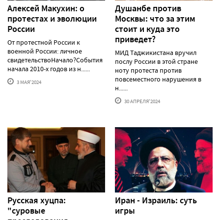
Алексей Макуxин: о
Душанбе против
протестаx и эволюции
Москвы: что за этим
России
стоит и куда это
приведет?
От протестной России к
военной России: личное
МИД Таджикистана вручил
свидетельствоНачало?События
послу России в этой стране
начала 2010-х годов из н......
ноту протеста против
повсеместного нарушения в
3 МАЯ'2024
н......
30 АПРЕЛЯ'2024
Русская хуцпа:
Иран - Израиль: суть
"суровые
игры