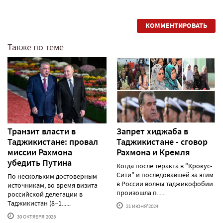
КОММЕНТИРОВАТЬ
Также по теме
Транзит власти в
Запрет хиджаба в
Таджикистане: провал
Таджикистане - сговор
миссии Рахмона
Рахмона и Кремля
убедить Путина
Когда после теракта в "Крокус-
Сити" и последовавшей за этим
По нескольким достоверным
в России волны таджикофобии
источникам, во время визита
произошла п......
российской делегации в
Таджикистан (8–1......
21 ИЮНЯ'2024
30 ОКТЯБРЯ'2025