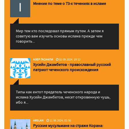
Мнение по теме о 73-х течениях в исламе
Мир тем кто последовал прямым путем. А затем я
советую вам изучить основы ислама прежде чем
говорить...
АЗЕР ГАСАНЛИ
02.09.2024, 19:12
Хусейн Джамбетов - православный русский
патриот чеченского происхождения
Типы как ентот предатель чеченского народа и
ислама Хусейн Джамбетов, несет откровенную чушь,
ибо я...
ARSLAN
11.06.2024, 02:50
Русские мусульмане на страже Корана: