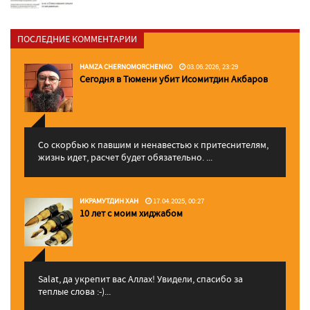
ПОСЛЕДНИЕ КОММЕНТАРИИ
HAMZA CHERNOMORCHENKO
03.06.2026, 23:29
Сегодня в Тюмени убит Исомитдин Акбаров
Со скорбью к павшим и ненавестью к притеснителям,
жизнь идет, расчет будет обязательно. ...
ИКРАМУТДИН ХАН
17.04.2025, 00:27
10 лет с моим хиджабом
Salat, да укрепит вас Аллаx! Увидели, спасибо за
теплые слова :-)...