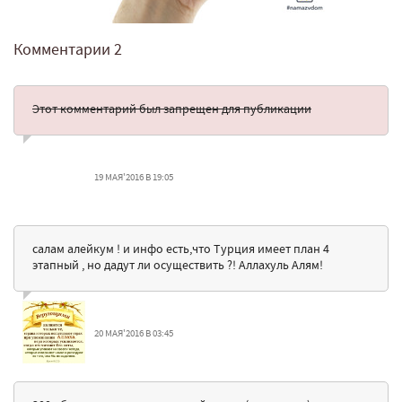
Комментарии
2
Этот комментарий был запрещен для публикации
19 МАЯ'2016 В 19:05
салам алейкум ! и инфо есть,что Турция имеет план 4
этапный , но дадут ли осуществить ?! Аллахуль Алям!
20 МАЯ'2016 В 03:45