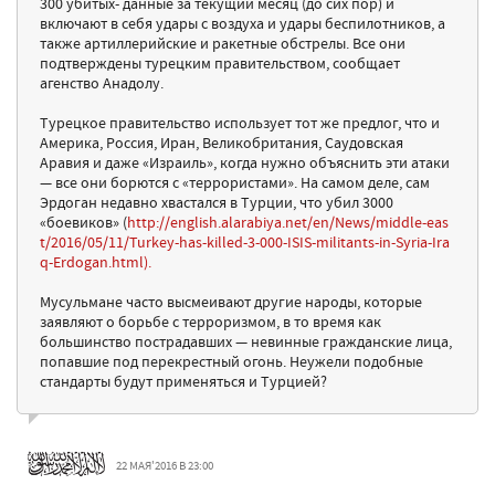
300 убитых- данные за текущий месяц (до сих пор) и
включают в себя удары с воздуха и удары беспилотников, а
также артиллерийские и ракетные обстрелы. Все они
подтверждены турецким правительством, сообщает
агенство Анадолу.
Турецкое правительство использует тот же предлог, что и
Америка, Россия, Иран, Великобритания, Саудовская
Аравия и даже «Израиль», когда нужно объяснить эти атаки
— все они борются с «террористами». На самом деле, сам
Эрдоган недавно хвастался в Турции, что убил 3000
«боевиков» (
http://english.alarabiya.net/en/News/middle-eas
t/2016/05/11/Turkey-has-killed-3-000-ISIS-militants-in-Syria-Ira
q-Erdogan.html).
Мусульмане часто высмеивают другие народы, которые
заявляют о борьбе с терроризмом, в то время как
большинство пострадавших — невинные гражданские лица,
попавшие под перекрестный огонь. Неужели подобные
стандарты будут применяться и Турцией?
22 МАЯ'2016 В 23:00