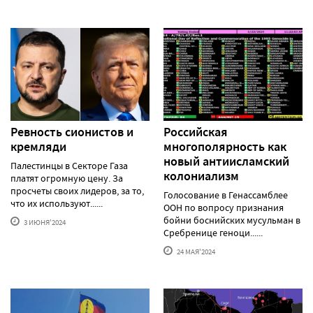
Ревность сионистов и
Российская
кремляди
многополярность как
новый антиисламский
Палестинцы в Секторе Газа
колониализм
платят огромную цену. За
просчеты своих лидеров, за то,
Голосование в Генассамблее
что их используют......
ООН по вопросу признания
бойни боснийских мусульман в
3 ИЮНЯ'2024
Сребренице геноци......
24 МАЯ'2024