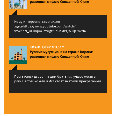
pазвеивая мифы о Священной Книге
Кому интересно, само видео
здесьhttps://www.youtube.com/watch?
v=wAhN_UEuojU&lc=Ugz6-h0nMPQWTip7AZ94...
KRR AKK
09.06.2024, 18:56
Русские мусульмане на страже Корана:
pазвеивая мифы о Священной Книге
Пусть Аллах дарует нашим братьям лучшее месть в
раю. Не только Али и Иса стоят за этими прекрасными
...