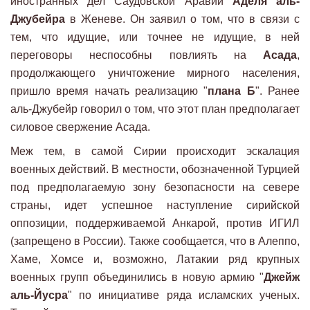
иностранных дел Саудовской Аравии
Аделя аль-
Джубейра
в Женеве. Он заявил о том, что в связи с
тем, что идущие, или точнее не идущие, в ней
переговоры неспособны повлиять на
Асада
,
продолжающего уничтожение мирного населения,
пришло время начать реализацию "
плана Б
". Ранее
аль-Джубейр говорил о том, что этот план предполагает
силовое свержение Асада.
Меж тем, в самой Сирии происходит эскалация
военных действий. В местности, обозначенной Турцией
под предполагаемую зону безопасности на севере
страны, идет успешное наступление сирийской
оппозиции, поддерживаемой Анкарой, против ИГИЛ
(запрещено в России). Также сообщается, что в Алеппо,
Хаме, Хомсе и, возможно, Латакии ряд крупных
военных групп объединились в новую армию "
Джейж
аль-Йусра
" по инициативе ряда исламских ученых.