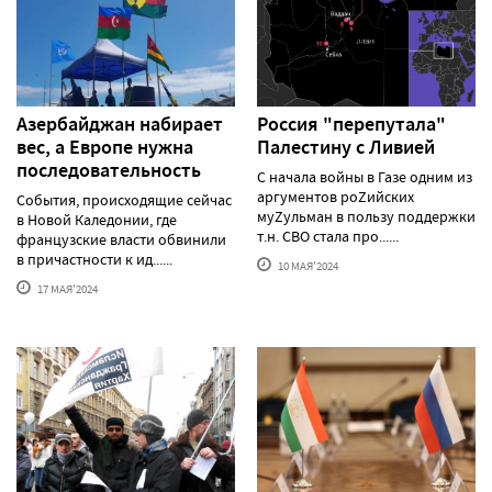
Азербайджан набирает
Россия "перепутала"
вес, а Европе нужна
Палестину с Ливией
последовательность
С начала войны в Газе одним из
аргументов роZийских
События, происходящие сейчас
муZульман в пользу поддержки
в Новой Каледонии, где
т.н. СВО стала про......
французские власти обвинили
в причастности к ид......
10 МАЯ'2024
17 МАЯ'2024