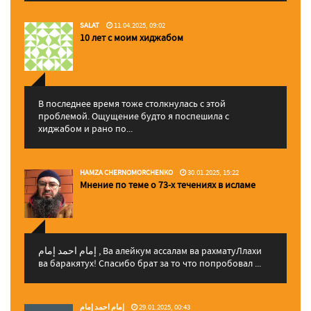
SALAT
11.04.2025, 09:02
10 лет с моим хиджабом
В последнее время тоже столкнулась с этой
проблемой. Ощущение будто я поспешила с
хиджабом и рано по...
HAMZA CHERNOMORCHENKO
30.01.2025, 15:22
Мнение по теме о 73-х течениях в исламе
إمام احمد إمام , Ва алейкум ассалам ва рахматуЛлахи
ва баракятух! Спасибо брат за то что попробовал ...
إمام احمد إمام
29.01.2025, 00:43