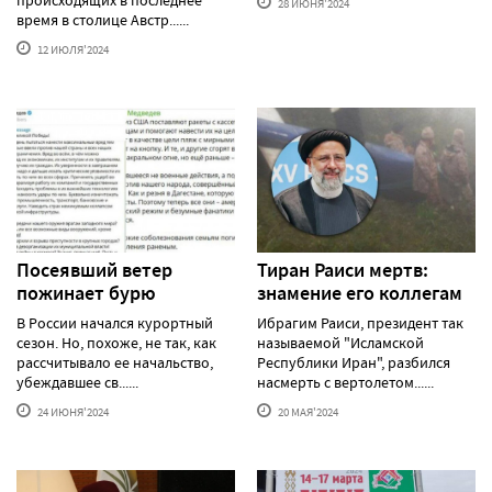
28 ИЮНЯ'2024
время в столице Австр......
12 ИЮЛЯ'2024
Посеявший ветер
Тиран Раиси мертв:
пожинает бурю
знамение его коллегам
В России начался курортный
Ибрагим Раиси, президент так
сезон. Но, похоже, не так, как
называемой "Исламской
рассчитывало ее начальство,
Республики Иран", разбился
убеждавшее св......
насмерть с вертолетом......
24 ИЮНЯ'2024
20 МАЯ'2024