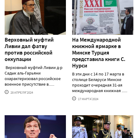
Верховный муфтий
На Международной
Ливии дал фатву
книжной ярмарке в
против российской
Минске Турция
оккупации
представила книги С.
Нурси
Верховный муфтий Ливии д-р
Садык аль-Гарьяни
В эти дни с 14 по 17 марта в
охарактеризовал российское
столице Беларуси Минске
военное присутствие в......
проходит очередная 31-ая
международная книжная ......
28 АПРЕЛЯ'2024
17 МАРТА'2024