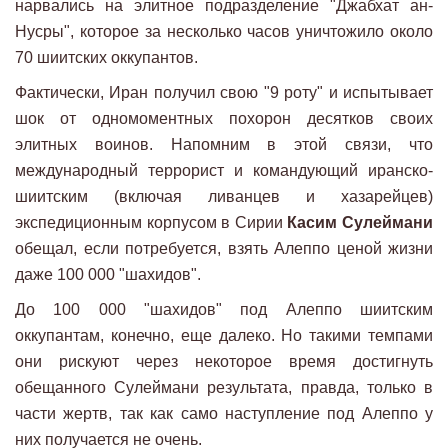
нарвались на элитное подразделение "Джабхат ан-
Нусры", которое за несколько часов уничтожило около
70 шиитских оккупантов.
Фактически, Иран получил свою "9 роту" и испытывает
шок от одномоментных похорон десятков своих
элитных воинов. Напомним в этой связи, что
международный террорист и командующий иранско-
шиитским (включая ливанцев и хазарейцев)
экспедиционным корпусом в Сирии
Касим Сулеймани
обещал, если потребуется, взять Алеппо ценой жизни
даже 100 000 "шахидов".
До 100 000 "шахидов" под Алеппо шиитским
оккупантам, конечно, еще далеко. Но такими темпами
они рискуют через некоторое время достигнуть
обещанного Сулеймани результата, правда, только в
части жертв, так как само наступление под Алеппо у
них получается не очень.