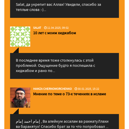
Salat, да укрепит вас Аллаx! Увидели, спасибо за
теплые слова :-)...
SALAT
11.04.2025, 09:02
10 лет с моим хиджабом
В последнее время тоже столкнулась с этой
проблемой. Ощущение будто я поспешила с
хиджабом и рано по...
HAMZA CHERNOMORCHENKO
30.01.2025, 15:22
Мнение по теме о 73-х течениях в исламе
إمام احمد إمام , Ва алейкум ассалам ва рахматуЛлахи
ва баракятух! Спасибо брат за то что попробовал ...