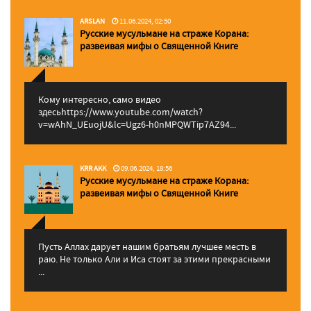
ARSLAN
11.06.2024, 02:50
Русские мусульмане на страже Корана:
pазвеивая мифы о Священной Книге
Кому интересно, само видео
здесьhttps://www.youtube.com/watch?
v=wAhN_UEuojU&lc=Ugz6-h0nMPQWTip7AZ94...
KRR AKK
09.06.2024, 18:56
Русские мусульмане на страже Корана:
pазвеивая мифы о Священной Книге
Пусть Аллах дарует нашим братьям лучшее месть в
раю. Не только Али и Иса стоят за этими прекрасными
...