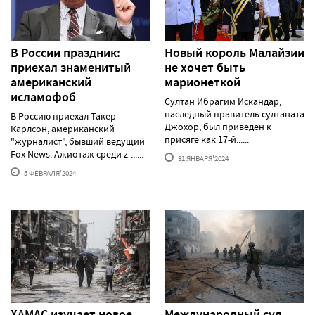
В России праздник:
Новый король Малайзии
приехал знаменитый
не хочет быть
американский
марионеткой
исламофоб
Султан Ибрагим Искандар,
наследный правитель султаната
В Россию приехал Такер
Джохор, был приведен к
Карлсон, американский
присяге как 17-й......
"журналист", бывший ведущий
Fox News. Ажиотаж среди z-......
31 ЯНВАРЯ'2024
5 ФЕВРАЛЯ'2024
ХАМАС изучает новое
Международный суд