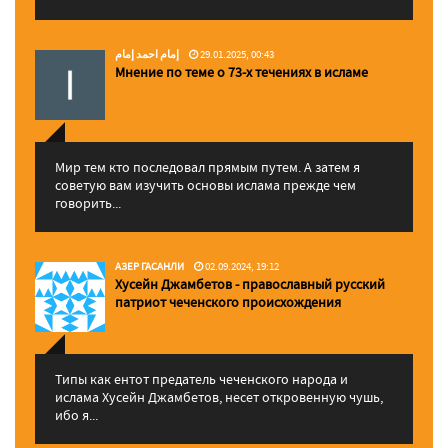
إمام احمد إمام
29.01.2025, 00:43
Мнение по теме о 73-х течениях в исламе
Мир тем кто последовал прямым путем. А затем я
советую вам изучить основы ислама прежде чем
говорить...
АЗЕР ГАСАНЛИ
02.09.2024, 19:12
Хусейн Джамбетов - православный русский
патриот чеченского происхождения
Типы как ентот предатель чеченского народа и
ислама Хусейн Джамбетов, несет откровенную чушь,
ибо я...