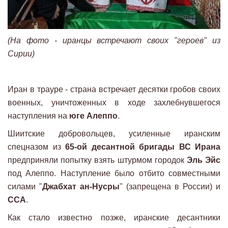
(На фото - иранцы встречают своих "героев" из
Сирии)
Иран в трауре - страна встречает десятки гробов своих
военных, уничтоженных в ходе захлебнувшегося
наступления на
юге Алеппо
.
Шиитские добровольцев, усиленные иранским
спецназом из
65-ой десантной бригады ВС Ирана
предприняли попытку взять штурмом городок
Эль Эйс
под Алеппо. Наступление было отбито совместными
силами "
Джабхат ан-Нусры
" (запрещена в России) и
ССА
.
Как стало известно позже, иранские десантники