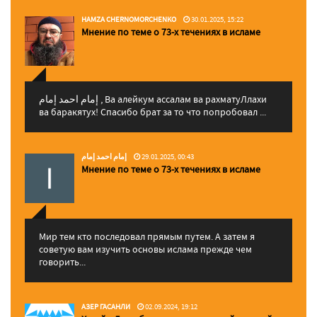
HAMZA CHERNOMORCHENKO
30.01.2025, 15:22
Мнение по теме о 73-х течениях в исламе
إمام احمد إمام , Ва алейкум ассалам ва рахматуЛлахи
ва баракятух! Спасибо брат за то что попробовал ...
إمام احمد إمام
29.01.2025, 00:43
Мнение по теме о 73-х течениях в исламе
Мир тем кто последовал прямым путем. А затем я
советую вам изучить основы ислама прежде чем
говорить...
АЗЕР ГАСАНЛИ
02.09.2024, 19:12