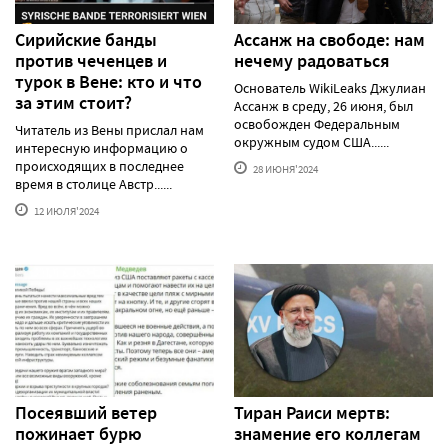
Сирийские банды
Ассанж на свободе: нам
против чеченцев и
нечему радоваться
турок в Вене: кто и что
Основатель WikiLeaks Джулиан
за этим стоит?
Ассанж в среду, 26 июня, был
освобожден Федеральным
Читатель из Вены прислал нам
окружным судом США......
интересную информацию о
происходящих в последнее
28 ИЮНЯ'2024
время в столице Австр......
12 ИЮЛЯ'2024
Посеявший ветер
Тиран Раиси мертв:
пожинает бурю
знамение его коллегам