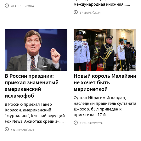
международная книжная ......
28 АПРЕЛЯ'2024
17 МАРТА'2024
В России праздник:
Новый король Малайзии
приехал знаменитый
не хочет быть
американский
марионеткой
исламофоб
Султан Ибрагим Искандар,
наследный правитель султаната
В Россию приехал Такер
Джохор, был приведен к
Карлсон, американский
присяге как 17-й......
"журналист", бывший ведущий
Fox News. Ажиотаж среди z-......
31 ЯНВАРЯ'2024
5 ФЕВРАЛЯ'2024