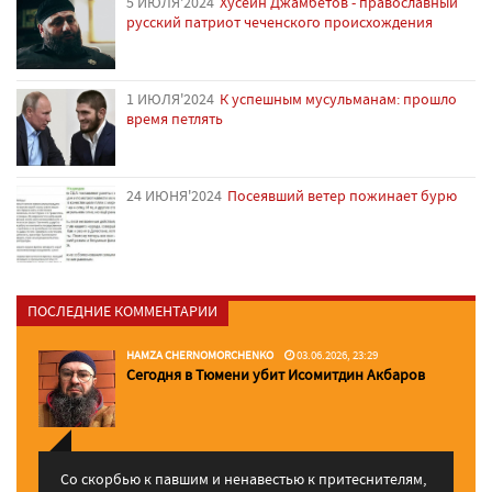
5 ИЮЛЯ'2024
Хусейн Джамбетов - православный
русский патриот чеченского происхождения
1 ИЮЛЯ'2024
К успешным мусульманам: прошло
время петлять
24 ИЮНЯ'2024
Посеявший ветер пожинает бурю
ПОСЛЕДНИЕ КОММЕНТАРИИ
HAMZA CHERNOMORCHENKO
03.06.2026, 23:29
Сегодня в Тюмени убит Исомитдин Акбаров
Со скорбью к павшим и ненавестью к притеснителям,