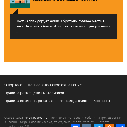
Пусть Аллах дарует нашим братьям лучшее месть в
раю. Не только Али и Иса стоят за этими прекрасными
...
О портале
Пользовательское соглашение
Правила размещения материалов
Правила комментирования
Рекламодателям
Контакты
© 2011 - 2026
ГолосИслама.RU
- Политические новости, события и происшествия
в России и мире, новости ислама, от мусульман и для мусульман – всё это
Facebook
VK
Twitter
Odnokla
ГолосИслама.RU!