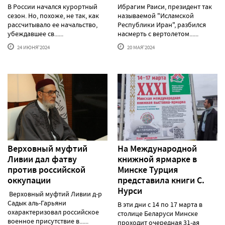
В России начался курортный
Ибрагим Раиси, президент так
сезон. Но, похоже, не так, как
называемой "Исламской
рассчитывало ее начальство,
Республики Иран", разбился
убеждавшее св......
насмерть с вертолетом......
24 ИЮНЯ'2024
20 МАЯ'2024
Верховный муфтий
На Международной
Ливии дал фатву
книжной ярмарке в
против российской
Минске Турция
оккупации
представила книги С.
Нурси
Верховный муфтий Ливии д-р
Садык аль-Гарьяни
В эти дни с 14 по 17 марта в
охарактеризовал российское
столице Беларуси Минске
военное присутствие в......
проходит очередная 31-ая