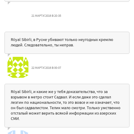
21 МАРТА'2016 В 20:35
Röyal Sibirli, в Русне убивают только неугодных кремлю
людей. Следовательно, ты неправ.
22 МАРТА'2016 В 00:07
Röyal Sibirli, и какие же у тебя доказательства, что за
взрывом в метро стоит Садвал. И если даже это сделал
лезгин по национальности, то это вовсе и не означает, что
он был садвалистом. Телик мало смотри. Только умственно
отсталый может верить всякой информации из азерских
СМИ.