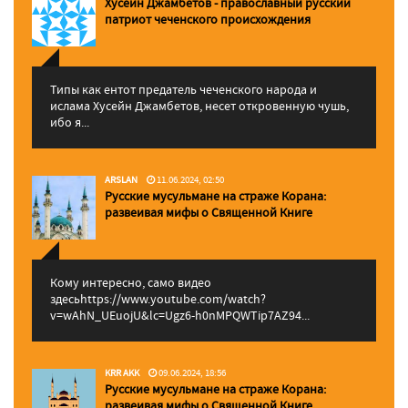
Хусейн Джамбетов - православный русский
патриот чеченского происхождения
Типы как ентот предатель чеченского народа и
ислама Хусейн Джамбетов, несет откровенную чушь,
ибо я...
ARSLAN
11.06.2024, 02:50
Русские мусульмане на страже Корана:
pазвеивая мифы о Священной Книге
Кому интересно, само видео
здесьhttps://www.youtube.com/watch?
v=wAhN_UEuojU&lc=Ugz6-h0nMPQWTip7AZ94...
KRR AKK
09.06.2024, 18:56
Русские мусульмане на страже Корана:
pазвеивая мифы о Священной Книге