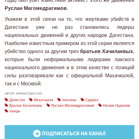
года) был убит известный активист этого же движения
Руслан Магомедрагимов
.
Укажем в этой связи на то, что жертвами убийств в
Дагестане уже не раз становились лидеры
национальных движений и других народов Дагестана.
Наиболее известным примером из этой серии является
убийство одного за другим трех
братьев Хачилаевых
,
которые были неформальными лидерами лакского
национального движения и в этом качестве с позиций
силы разговаривали как с официальной Махачкалой,
так и с Москвой.
АВТОР: ИКРАМУТДИН ХАН
Дагестан
Махачкала
лезгины
Садвал
братья Хачилаевы
Руслан Магомедрагимов
Назим Гаджиев
лакцы
ПОДПИСАТЬСЯ НА КАНАЛ