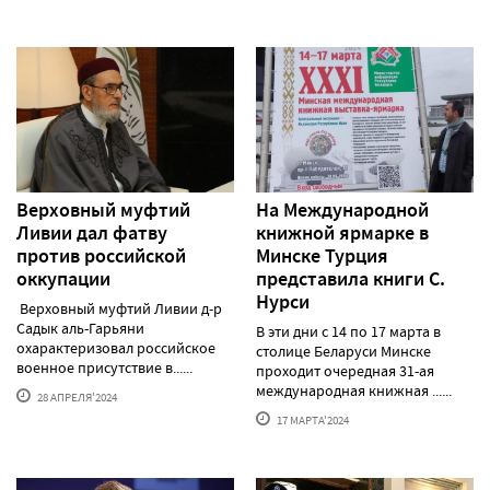
Верховный муфтий
На Международной
Ливии дал фатву
книжной ярмарке в
против российской
Минске Турция
оккупации
представила книги С.
Нурси
Верховный муфтий Ливии д-р
Садык аль-Гарьяни
В эти дни с 14 по 17 марта в
охарактеризовал российское
столице Беларуси Минске
военное присутствие в......
проходит очередная 31-ая
международная книжная ......
28 АПРЕЛЯ'2024
17 МАРТА'2024