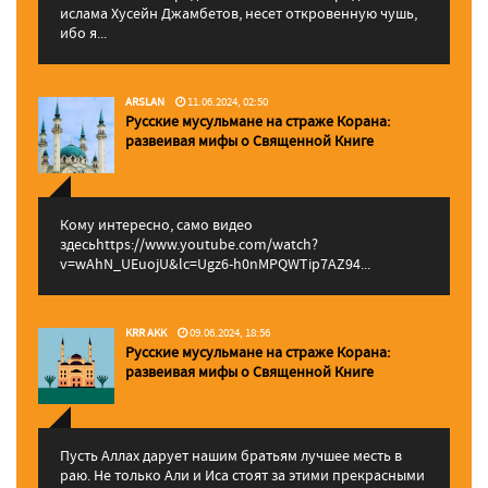
ислама Хусейн Джамбетов, несет откровенную чушь,
ибо я...
ARSLAN
11.06.2024, 02:50
Русские мусульмане на страже Корана:
pазвеивая мифы о Священной Книге
Кому интересно, само видео
здесьhttps://www.youtube.com/watch?
v=wAhN_UEuojU&lc=Ugz6-h0nMPQWTip7AZ94...
KRR AKK
09.06.2024, 18:56
Русские мусульмане на страже Корана:
pазвеивая мифы о Священной Книге
Пусть Аллах дарует нашим братьям лучшее месть в
раю. Не только Али и Иса стоят за этими прекрасными