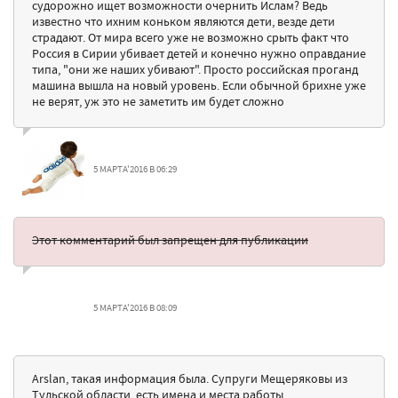
судорожно ищет возможности очернить Ислам? Ведь
известно что ихним коньком являются дети, везде дети
страдают. От мира всего уже не возможно срыть факт что
Россия в Сирии убивает детей и конечно нужно оправдание
типа, "они же наших убивают". Просто российская проганд
машина вышла на новый уровень. Если обычной брихне уже
не верят, уж это не заметить им будет сложно
5 МАРТА'2016 В 06:29
Этот комментарий был запрещен для публикации
5 МАРТА'2016 В 08:09
Arslan, такая информация была. Супруги Мещеряковы из
Тульской области, есть имена и места работы.