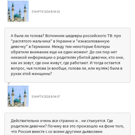
5 МАРТА'2016 В 04:02
А была ли голова? Вспомним шедевры российского ТВ: про
"распятого мальчика" в Украине и "изнасилованную
девочку" в Германии. Между тем некоторые блогеры
обратили внимание еще на один момент. До сих пор нет
никакой информации о родителях убитой девочки, кто они,
как их зовут, где они живут, где работают. И тогда остается
вопрос, чья голова (и вообще, голова ли, или муляж) была в
руках этой женщины?
5 МАРТА'2016 В 04:07
Действительно очень все странно и... не стыкуется. Где
родители девочки? Почему все это произошло на фоне того,
что Россия вместе с со всеми другими дьяволами