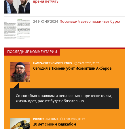
время петлять
24 ИЮНЯ'2024
Посеявший ветер пожинает бурю
ПОСЛЕДНИЕ КОММЕНТАРИИ
HAMZA CHERNOMORCHENKO
03.06.2026, 23:29
Сегодня в Тюмени убит Исомитдин Акбаров
Со скорбью к павшим и ненавестью к притеснителям,
жизнь идет, расчет будет обязательно. ...
ИКРАМУТДИН ХАН
17.04.2025, 00:27
10 лет с моим хиджабом