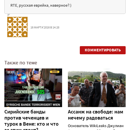
RTE, русская еврейка, наверное?:)
16 МАРТА'2016 В 14:28
КОММЕНТИРОВАТЬ
Также по теме
Сирийские банды
Ассанж на свободе: нам
против чеченцев и
нечему радоваться
турок в Вене: кто и что
Основатель WikiLeaks Джулиан
за этим стоит?