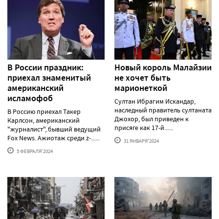
В России праздник:
Новый король Малайзии
приехал знаменитый
не хочет быть
американский
марионеткой
исламофоб
Султан Ибрагим Искандар,
наследный правитель султаната
В Россию приехал Такер
Джохор, был приведен к
Карлсон, американский
присяге как 17-й......
"журналист", бывший ведущий
Fox News. Ажиотаж среди z-......
31 ЯНВАРЯ'2024
5 ФЕВРАЛЯ'2024