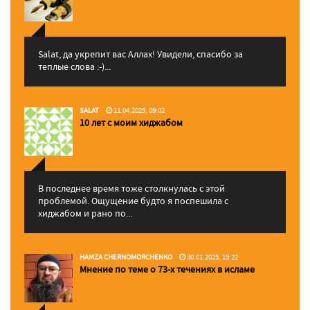
Salat, да укрепит вас Аллаx! Увидели, спасибо за
теплые слова :-)...
SALAT
11.04.2025, 09:02
10 лет с моим хиджабом
В последнее время тоже столкнулась с этой
проблемой. Ощущение будто я поспешила с
хиджабом и рано по...
HAMZA CHERNOMORCHENKO
30.01.2025, 15:22
Мнение по теме о 73-х течениях в исламе