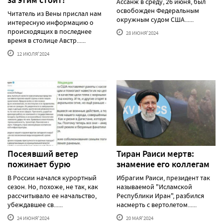
Ассанж в среду, 26 июня, был
освобожден Федеральным
Читатель из Вены прислал нам
окружным судом США......
интересную информацию о
происходящих в последнее
28 ИЮНЯ'2024
время в столице Австр......
12 ИЮЛЯ'2024
Посеявший ветер
Тиран Раиси мертв:
пожинает бурю
знамение его коллегам
В России начался курортный
Ибрагим Раиси, президент так
сезон. Но, похоже, не так, как
называемой "Исламской
рассчитывало ее начальство,
Республики Иран", разбился
убеждавшее св......
насмерть с вертолетом......
24 ИЮНЯ'2024
20 МАЯ'2024