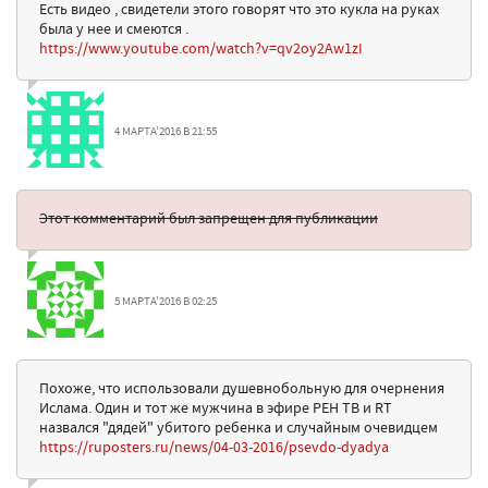
Есть видео , свидетели этого говорят что это кукла на руках
была у нее и смеются .
https://www.youtube.com/watch?v=qv2oy2Aw1zI
4 МАРТА'2016 В 21:55
Этот комментарий был запрещен для публикации
5 МАРТА'2016 В 02:25
Похоже, что использовали душевнобольную для очернения
Ислама. Один и тот же мужчина в эфире РЕН ТВ и RT
назвался "дядей" убитого ребенка и случайным очевидцем
https://ruposters.ru/news/04-03-2016/psevdo-dyadya