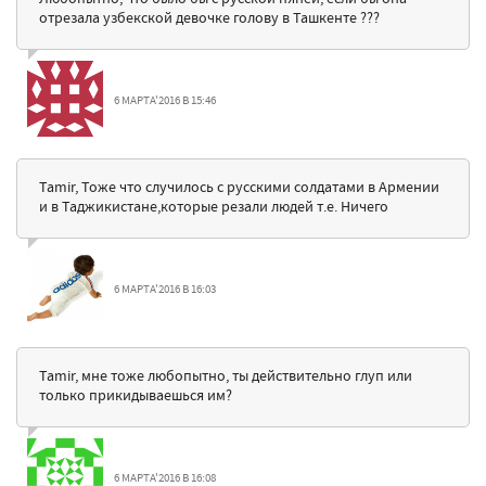
отрезала узбекской девочке голову в Ташкенте ???
6 МАРТА'2016 В 15:46
Tamir, Тоже что случилось с русскими солдатами в Армении
и в Таджикистане,которые резали людей т.е. Ничего
6 МАРТА'2016 В 16:03
Tamir, мне тоже любопытно, ты действительно глуп или
только прикидываешься им?
6 МАРТА'2016 В 16:08