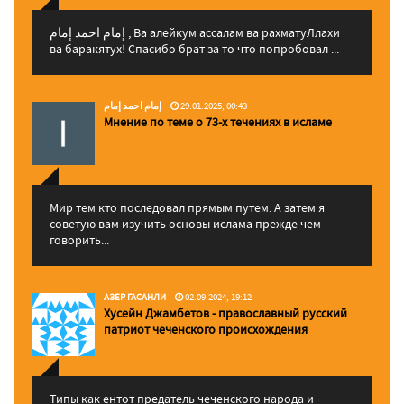
إمام احمد إمام , Ва алейкум ассалам ва рахматуЛлахи
ва баракятух! Спасибо брат за то что попробовал ...
إمام احمد إمام
29.01.2025, 00:43
Мнение по теме о 73-х течениях в исламе
Мир тем кто последовал прямым путем. А затем я
советую вам изучить основы ислама прежде чем
говорить...
АЗЕР ГАСАНЛИ
02.09.2024, 19:12
Хусейн Джамбетов - православный русский
патриот чеченского происхождения
Типы как ентот предатель чеченского народа и