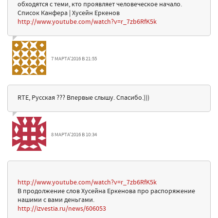
обходятся с теми, кто проявляет человеческое начало.
Список Канфера | Хусейн Еркенов
http://www.youtube.com/watch?v=r_7zb6RfK5k
7 МАРТА'2016 В 21:55
RTE, Русская ??? Впервые слышу. Спасибо.)))
8 МАРТА'2016 В 10:34
http://www.youtube.com/watch?v=r_7zb6RfK5k
В продолжение слов Хусейна Еркенова про распоряжение
нашими с вами деньгами.
http://izvestia.ru/news/606053